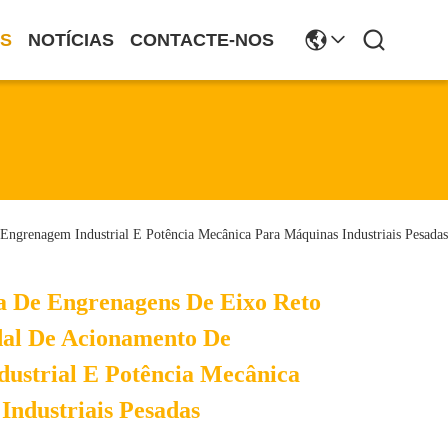
S
NOTÍCIAS
CONTACTE-NOS
ngrenagem Industrial E Potência Mecânica Para Máquinas Industriais Pesadas
a De Engrenagens De Eixo Reto
dal De Acionamento De
ustrial E Potência Mecânica
Industriais Pesadas