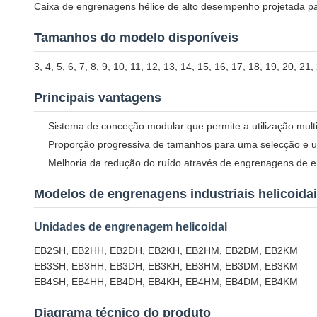
Caixa de engrenagens hélice de alto desempenho projetada para
Tamanhos do modelo disponíveis
3, 4, 5, 6, 7, 8, 9, 10, 11, 12, 13, 14, 15, 16, 17, 18, 19, 20, 21,
Principais vantagens
Sistema de conceção modular que permite a utilização mul
Proporção progressiva de tamanhos para uma selecção e 
Melhoria da redução do ruído através de engrenagens de 
Modelos de engrenagens industriais helicoida
Unidades de engrenagem helicoidal
EB2SH, EB2HH, EB2DH, EB2KH, EB2HM, EB2DM, EB2KM
EB3SH, EB3HH, EB3DH, EB3KH, EB3HM, EB3DM, EB3KM
EB4SH, EB4HH, EB4DH, EB4KH, EB4HM, EB4DM, EB4KM
Diagrama técnico do produto