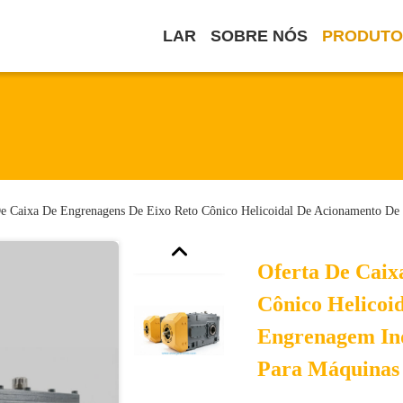
LAR
SOBRE NÓS
PRODUTO
e Caixa De Engrenagens De Eixo Reto Cônico Helicoidal De Acionamento De E
Oferta De Caix
Cônico Helicoi
Engrenagem Ind
Para Máquinas 