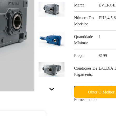
Marca:
EVERGE
Número Do
EH3,4,5,6
Modelo:
Quantidade
1
Mínima:
Preço:
$199
Condições De
L/C,D/A,D
Pagamento:
Capacidade
999999
Obter O Melhor 
De
Fornecimento: