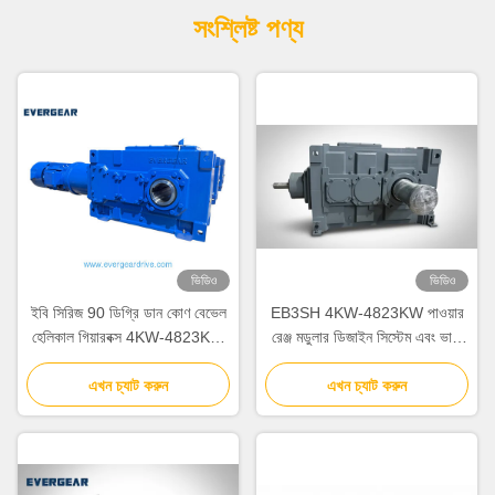
সংশ্লিষ্ট পণ্য
ভিডিও
ভিডিও
ইবি সিরিজ 90 ডিগ্রি ডান কোণ বেভেল
EB3SH 4KW-4823KW পাওয়ার
হেলিকাল গিয়ারবক্স 4KW-4823KW
রেঞ্জ মডুলার ডিজাইন সিস্টেম এবং ভারী
পাওয়ার রেঞ্জ এবং শিল্প গিয়ার ড্রাইভের
সরঞ্জামের জন্য গোলমাল হ্রাস সহ
জন্য মডুলার ডিজাইন সহ
এখন চ্যাট করুন
হেলিকাল বেভেল গিয়ারবক্স
এখন চ্যাট করুন