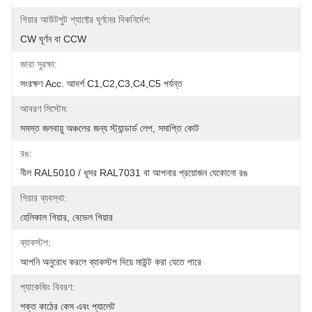
গিয়ার আউটপুট শ্যাফ্টের ঘূর্ণনের দিকনির্দেশ:
CW ঘূর্ণন বা CCW
জারা সুরক্ষা:
সংরক্ষণ Acc. আদর্শ C1,C2,C3,C4,C5 পর্যন্ত
আবরণ সিস্টেম:
সমস্ত জলবায়ু অঞ্চলের জন্য স্ট্যান্ডার্ড লেপ, সমাপ্তি কোট
রঙ:
নীল RAL5010 / ধূসর RAL7031 বা আপনার প্রয়োজন যেকোনো রঙ
গিয়ার ব্যবস্থা:
হেলিকাল গিয়ার, বেভেল গিয়ার
ব্যাকস্টপ:
আপনি অনুরোধ করলে ব্যাকস্টপ দিয়ে মাউন্ট করা যেতে পারে
প্যাকেজিং বিবরণ:
শক্ত কাঠের কেস এবং প্যালেট