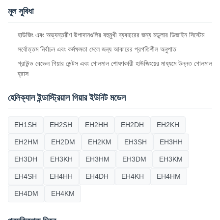
মূল সুবিধা
হাউজিং এবং অভ্যন্তরীণ উপাদানগুলির বহুমুখী ব্যবহারের জন্য মডুলার ডিজাইন সিস্টেম
সর্বোত্তম নির্বাচন এবং কর্মক্ষমতা মেলে জন্য আকারের প্রগতিশীল অনুপাত
গ্রাউন্ড বেভেল গিয়ার ডেন্টস এবং গোলমাল শোষণকারী হাউজিংয়ের মাধ্যমে উন্নত গোলমাল
হ্রাস
হেলিক্যাল ইন্ডাস্ট্রিয়াল গিয়ার ইউনিট মডেল
EH1SH
EH2SH
EH2HH
EH2DH
EH2KH
EH2HM
EH2DM
EH2KM
EH3SH
EH3HH
EH3DH
EH3KH
EH3HM
EH3DM
EH3KM
EH4SH
EH4HH
EH4DH
EH4KH
EH4HM
EH4DM
EH4KM