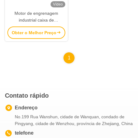
Vídeo
Motor de engrenagem
industrial caixa de
engrenagens hélico-convexa
Obter o Melhor Preço
de carga pesada concebida
para aplicações industriais
de alta carga, garantindo a
transmissão de potência
1
Contato rápido
Endereço
No.199 Rua Wanshun, cidade de Wanquan, condado de
Pingyang, cidade de Wenzhou, província de Zhejiang, China
telefone