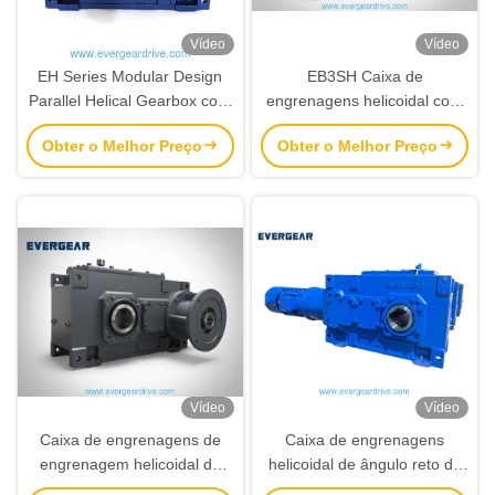
Vídeo
Vídeo
EH Series Modular Design
EB3SH Caixa de
Parallel Helical Gearbox com
engrenagens helicoidal com
proporção progressiva e
gama de potência de 4KW-
Obter o Melhor Preço
Obter o Melhor Preço
redução de ruído para
4823KW Sistema de design
acionamento de engrenagem
modular e redução de ruído
industrial
para equipamentos pesados
Vídeo
Vídeo
Caixa de engrenagens de
Caixa de engrenagens
engrenagem helicoidal de
helicoidal de ângulo reto de
alto binário da série EH3HH
90 graus da série EB com