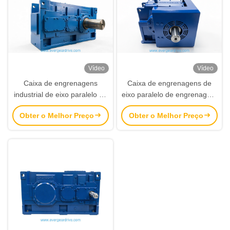
Vídeo
Vídeo
Caixa de engrenagens
Caixa de engrenagens de
industrial de eixo paralelo de
eixo paralelo de engrenagem
engrenagem helicoidal série
helicoidal industrial com eixo
Obter o Melhor Preço
Obter o Melhor Preço
EH.SH com eixo sólido de
de saída sólido para
saída
aplicações de transmissão
de energia em serviços
pesados