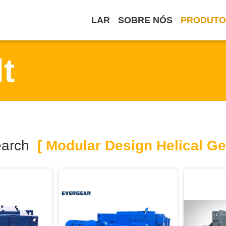
LAR
SOBRE NÓS
PRODUTO
t
earch
[ Modular Design Helical Ge