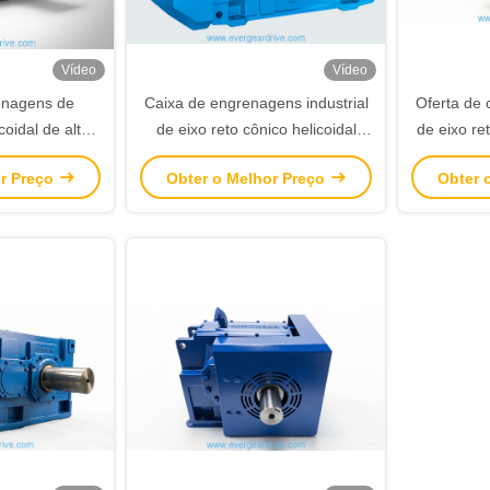
Vídeo
Vídeo
enagens de
Caixa de engrenagens industrial
Oferta de 
oidal de alto
de eixo reto cônico helicoidal
de eixo re
e EH3HH com
série EB.SH com eixo sólido de
acionam
or Preço
Obter o Melhor Preço
Obter 
ndido e flange
saída
industria
IEC para
para má
 engrenagens
iais