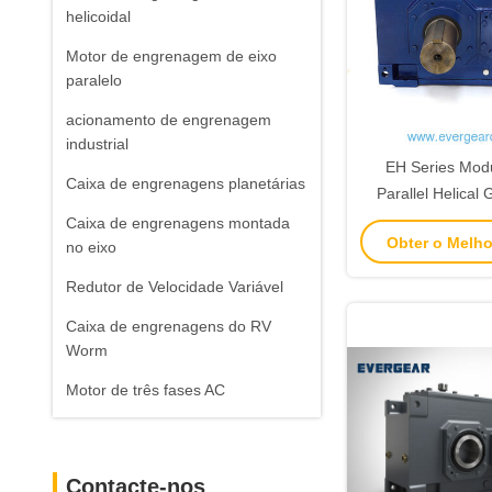
helicoidal
Motor de engrenagem de eixo
paralelo
acionamento de engrenagem
industrial
EH Series Modu
Caixa de engrenagens planetárias
Parallel Helical
proporção progres
Caixa de engrenagens montada
Obter o Melh
de ruído para ac
no eixo
engrenagem i
Redutor de Velocidade Variável
Caixa de engrenagens do RV
Worm
Motor de três fases AC
Contacte-nos