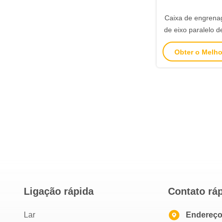
Caixa de engrenag
de eixo paralelo 
helicoidal série 
Obter o Melh
sólido de
Ligação rápida
Contato rá
Lar
Endereç