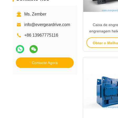
Ms. Zember
info@evergeardrive.com
Caixa de engr
engrenagem helic
+86 13967775116
binário da séri
Obter o Melh
caixa de ferro fu
de entrada 
acionamento de
Contacte Agora
industr