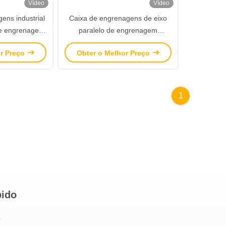
Vídeo
Vídeo
ens industrial
Caixa de engrenagens de eixo
de engrenagem
paralelo de engrenagem
EH.SH com eixo
helicoidal industrial com eixo de
or Preço
Obter o Melhor Preço
 saída
saída sólido para aplicações de
transmissão de energia em
serviços pesados
1
pido
o