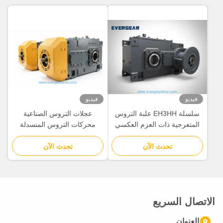
فيديو
فيديو
سلسلة EH3HH علبة التروس
عجلات التروس الصناعية
المتعرجية ذات العزم العكسي
محركات التروس المنسدلة
العالي مع غطاء الحديد الزهري
المنسدلة الزاوية اليمنى عرض
تحدث الآن
وشريحة إدخال IEC لدفع
تحدث الآن
علبة التروس والقوة الميكانيكية
العجلات الصناعية
للآلات الصناعية الثقيلة
الاتصال السريع
العنوان