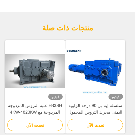
منتجات ذات صلة
فيديو
فيديو
سلسلة إيه بي 90 درجة الزاوية
EB3SH علبة التروس المزدوجة
اليمنى محرك التروس المحمول
المزدوجة مع 4KW-4823KW
مع 4KW-4823KW نطاق الطاقة
مجموعة الطاقة نظام تصميم
تحدث الآن
وتصميم وحدات لتحريك التروس
تحدث الآن
وحداتي وتقليل الضوضاء
الصناعية
للمعدات الثقيلة