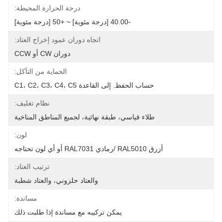
درجة الحرارة المحيطة:
-40.00 [درجة مئوية] ~ +50 [درجة مئوية]
اتجاه دوران عمود إخراج العتاد:
دوران CW أو CCW
الحماية من التآكل:
حساب الحفظ. إلى القاعدة C1، C2، C3، C4، C5
نظام تغليف:
طلاء قياسي، طبقة نهائية، لجميع المناطق المناخية
لون:
أزرق RAL5010 /رمادي RAL7031 أو أي لون تحتاجه
ترتيب العتاد:
والعتاد حلزوني، والعتاد شطبة
مساندة:
يمكن تركيبه مع مساندة إذا طلبت ذلك