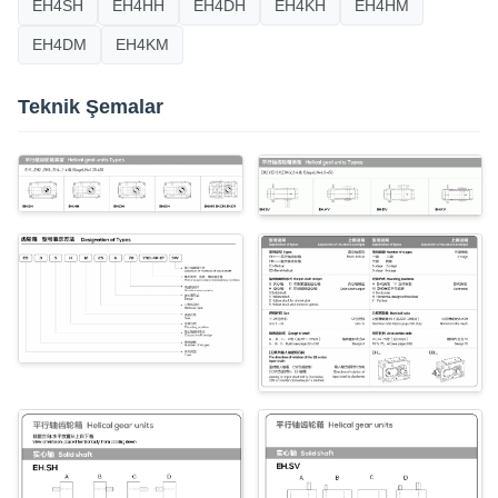
EH4SH
EH4HH
EH4DH
EH4KH
EH4HM
EH4DM
EH4KM
Teknik Şemalar