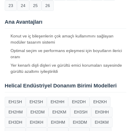
23
24
25
26
Ana Avantajları
Konut ve iç bileşenlerin çok amaçlı kullanımını sağlayan
modüler tasarım sistemi
Optimal seçim ve performans eşleşmesi için boyutların ilerici
oranı
Yer kenarlı dişli dişleri ve gürültü emici korumaları sayesinde
gürültü azaltımı iyileştirildi
Helical Endüstriyel Donanım Birimi Modelleri
EH1SH
EH2SH
EH2HH
EH2DH
EH2KH
EH2HM
EH2DM
EH2KM
EH3SH
EH3HH
EH3DH
EH3KH
EH3HM
EH3DM
EH3KM