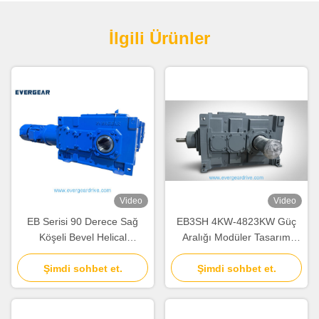
İlgili Ürünler
Video
Video
EB Serisi 90 Derece Sağ
EB3SH 4KW-4823KW Güç
Köşeli Bevel Helical
Aralığı Modüler Tasarım
Gearbox, 4KW-4823KW Güç
Sistemi ve Ağır Ekipmanlar
aralığı ve Endüstriyel Düğüm
Şimdi sohbet et.
için Gürültü Azaltması ile
Şimdi sohbet et.
Sürüşü için Modüler Tasarım
Helical Bevel Gearbox