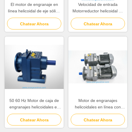
El motor de engranaje en
Velocidad de entrada
línea helicoidal de eje sólido
Motorreductor helicoidal en
diseñado con método de
línea de 1750 rpm
enfriamiento de ventilación
Chatear Ahora
Reducción de una etapa con
Chatear Ahora
automática o forzada que
salida de eje sólido Ideal
garantice el funcionamiento
para sistemas
transportadores
50 60 Hz Motor de caja de
Motor de engranajes
engranajes helicoidales en
helicoidales en línea con
línea que ofrece Torque de
ventilación forzada diseñado
salida 110 15300KNm
Chatear Ahora
para manejar cargas entre
Chatear Ahora
Adecuado para sistemas de
6,2 kg y 980 kg para equipos