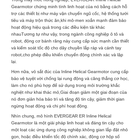
Gearmotor chứng minh tính linh hoạt của nó bằng cách hỗ
trợ các thiết bị như máy vận chuyển ngũ cốc, hệ thống tưới
tiêu và máy trộn thức ăn,khi mô-men xoắn mạnh đảm bảo
hoạt động hiệu quả trong các điều kiện tải khác
nhauTương tự như vậy, trong ngành công nghiệp ô tô và
robot, động cơ bánh răng này cung cấp sức mạnh cần thiết
và kiểm soát tốc độ cho dây chuyền lắp ráp và cánh tay
robot,cho phép điều khiển chuyển động chính xác và lặp
lại.
Hơn nữa, vỏ sắt đúc của Inline Helical Gearmotor cung cấp
bảo vệ tuyệt vời chống lại rung động và căng thẳng cơ học,
làm cho nó phù hợp để sử dụng trong môi trường khắc
nghiệt như khai thác mỏ,Giai đoạn giảm một giai đoạn của
nó đơn giản hóa bảo trì và tăng độ tin cậy, giảm thời gian
ngừng hoạt động và chi phí hoạt động.
Nhìn chung, mô hình EVERGEAR ER Inline Helical
Gearmotor là một giải pháp linh hoạt và đáng tin cậy cho
một loạt các ứng dụng công nghiệp.không gian lắp đặt nhỏ
gọn, hoặc điều khiển tốc độ chính xác, động cơ hộp số