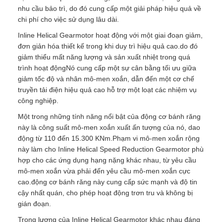
nhu cầu bảo trì, do đó cung cấp một giải pháp hiệu quả về
chi phí cho việc sử dụng lâu dài.
Inline Helical Gearmotor hoạt động với một giai đoạn giảm,
đơn giản hóa thiết kế trong khi duy trì hiệu quả cao.do đó
giảm thiểu mất năng lượng và sản xuất nhiệt trong quá
trình hoạt độngNó cung cấp một sự cân bằng tối ưu giữa
giảm tốc độ và nhân mô-men xoắn, dẫn đến một cơ chế
truyền tải điện hiệu quả cao hỗ trợ một loạt các nhiệm vụ
công nghiệp.
Một trong những tính năng nổi bật của động cơ bánh răng
này là công suất mô-men xoắn xuất ấn tượng của nó, dao
động từ 110 đến 15.300 KNm.Phạm vi mô-men xoắn rộng
này làm cho Inline Helical Speed Reduction Gearmotor phù
hợp cho các ứng dụng hạng nặng khác nhau, từ yêu cầu
mô-men xoắn vừa phải đến yêu cầu mô-men xoắn cực
cao.động cơ bánh răng này cung cấp sức mạnh và độ tin
cậy nhất quán, cho phép hoạt động trơn tru và không bị
gián đoạn.
Trọng lượng của Inline Helical Gearmotor khác nhau đáng