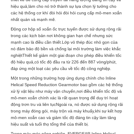
hiệu quả,làm cho nó trở thành sự lựa chọn lý tưởng cho
các hệ thống cơ khí đòi hỏi đòi hỏi cung cấp mô-men xoắn
nhất quán và mạnh mẽ.
Động cơ hộp số xoắn ốc trực tuyến được sử dụng rộng rãi
trong các kịch bản nơi không gian hạn chế nhưng sức
mạnh cao là điều cần thiết.Lớp vỏ thép đúc nhỏ gọn của
nó đảm bảo độ bền và chống lại môi trường làm việc khắc
nghiệtThiết kế giảm một giai đoạn cho phép điều khiển tốc
độ hiệu quả,có tốc độ đầu ra từ 226 đến 887 vòng/phút,
đáp ứng một loạt các yêu cầu về tốc độ công nghiệp.
Một trong những trường hợp ứng dụng chính cho Inline
Helical Speed Reduction Gearmotor bao gồm các hệ thống
xử lý vật liệu như máy vận chuyển,nơi điều khiển tốc độ và
mô-men xoắn chính xác là rất quan trọng để duy trì hoạt
động trơn tru và liên tụcNgoài ra, nó được sử dụng rộng rãi
trong máy đóng gói, máy trộn và máy khuấy,khi sự kết hợp
mô-men xoắn cao và giảm tốc độ đáng tin cậy làm tăng
hiệu suất và tuổi thọ tổng thể của thiết bị.
Trong máy móc nông nghiệp, EVERGEAR Inline Helical