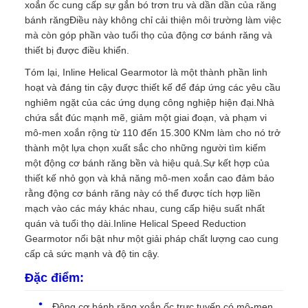
xoắn ốc cung cấp sự gắn bó trơn tru và dần dần của răng
bánh răngĐiều này không chỉ cải thiện môi trường làm việc
mà còn góp phần vào tuổi thọ của động cơ bánh răng và
thiết bị được điều khiển.
Tóm lại, Inline Helical Gearmotor là một thành phần linh
hoạt và đáng tin cậy được thiết kế để đáp ứng các yêu cầu
nghiêm ngặt của các ứng dụng công nghiệp hiện đại.Nhà
chứa sắt đúc mạnh mẽ, giảm một giai đoạn, và phạm vi
mô-men xoắn rộng từ 110 đến 15.300 KNm làm cho nó trở
thành một lựa chọn xuất sắc cho những người tìm kiếm
một động cơ bánh răng bền và hiệu quả.Sự kết hợp của
thiết kế nhỏ gọn và khả năng mô-men xoắn cao đảm bảo
rằng động cơ bánh răng này có thể được tích hợp liền
mạch vào các máy khác nhau, cung cấp hiệu suất nhất
quán và tuổi thọ dài.Inline Helical Speed Reduction
Gearmotor nổi bật như một giải pháp chất lượng cao cung
cấp cả sức mạnh và độ tin cậy.
Đặc điểm:
Động cơ bánh răng xoắn ốc trực tuyến có mô-men