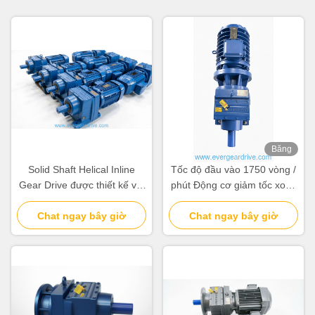
Băng
hình
Solid Shaft Helical Inline
Tốc độ đầu vào 1750 vòng /
Gear Drive được thiết kế với
phút Động cơ giảm tốc xoắn
phương pháp làm mát thông
ốc nội tuyến Giảm một giai
gió tự động hoặc thông gió
Chat ngay bây giờ
đoạn có trục đầu ra rắn Lý
Chat ngay bây giờ
ép đảm bảo hoạt động
tưởng cho hệ thống băng tải