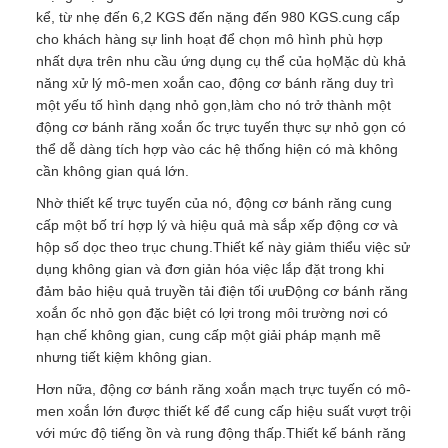
kể, từ nhẹ đến 6,2 KGS đến nặng đến 980 KGS.cung cấp
cho khách hàng sự linh hoạt để chọn mô hình phù hợp
nhất dựa trên nhu cầu ứng dụng cụ thể của họMặc dù khả
năng xử lý mô-men xoắn cao, động cơ bánh răng duy trì
một yếu tố hình dạng nhỏ gọn,làm cho nó trở thành một
động cơ bánh răng xoắn ốc trực tuyến thực sự nhỏ gọn có
thể dễ dàng tích hợp vào các hệ thống hiện có mà không
cần không gian quá lớn.
Nhờ thiết kế trực tuyến của nó, động cơ bánh răng cung
cấp một bố trí hợp lý và hiệu quả mà sắp xếp động cơ và
hộp số dọc theo trục chung.Thiết kế này giảm thiểu việc sử
dụng không gian và đơn giản hóa việc lắp đặt trong khi
đảm bảo hiệu quả truyền tải điện tối ưuĐộng cơ bánh răng
xoắn ốc nhỏ gọn đặc biệt có lợi trong môi trường nơi có
hạn chế không gian, cung cấp một giải pháp mạnh mẽ
nhưng tiết kiệm không gian.
Hơn nữa, động cơ bánh răng xoắn mạch trực tuyến có mô-
men xoắn lớn được thiết kế để cung cấp hiệu suất vượt trội
với mức độ tiếng ồn và rung động thấp.Thiết kế bánh răng