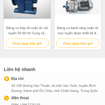
Động cơ hộp số xoắn ốc nội
Động cơ bánh răng xoắn ốc
tuyến 50 60 Hz Cung cấp
trực tuyến được thiết kế để
mô-men xoắn đầu ra 110
xử lý tải trọng từ 6,2 kg đến
15300KNm Thích hợp cho
Chat ngay bây giờ
980 kg cho thiết bị công
Chat ngay bây giờ
các hệ thống tự động hóa
nghiệp
công nghiệp
Liên hệ nhanh
Địa chỉ
Số 199 đường Vạn Thuận, thị trấn Vạn Toàn, huyện Bình
Dương, thành phố Ôn Châu, tỉnh Chiết Giang, Trung Quốc
điện thoại
0086-13967775116