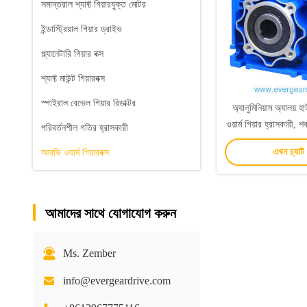
সমান্তরাল শ্যাফ্ট গিয়ারযুক্ত মোটর
ইন্ডাস্ট্রিয়াল গিয়ার ড্রাইভ
প্ল্যানেটারি গিয়ার বক্স
শ্যাফ্ট মাউন্ট গিয়ারবক্স
স্পাইরাল বেভেল গিয়ার রিডাক্টর
অ্যালুমিনিয়াম অ্যালয
ওয়ার্ম গিয়ার হ্রাসকারী, শক
পরিবর্তনশীল গতির হ্রাসকারী
এবং 0.06~22kw পা
এখন চ্যাট
আরভি ওয়ার্ম গিয়ারবক্স
আমাদের সাথে যোগাযোগ করুন
Ms. Zember
info@evergeardrive.com