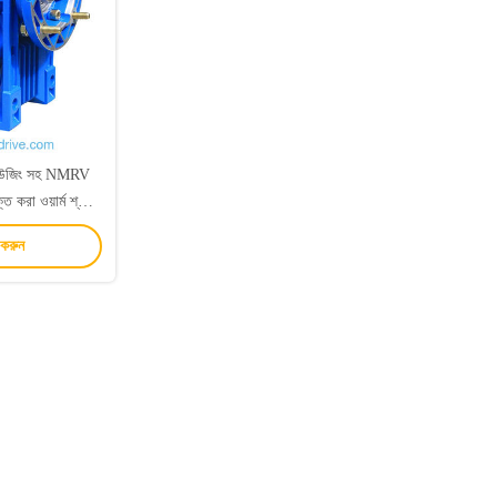
় হাউজিং সহ NMRV
্ত করা ওয়ার্ম শ্যাফ্ট,
ওয়ার রেঞ্জ
 করুন