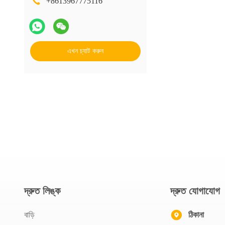
+8613967775116
এখন চ্যাট করুন
দ্রুত লিঙ্ক
দ্রুত যোগাযোগ
বাড়ি
ঠিকানা