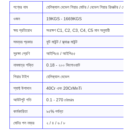
পণ্যের নাম
হেলিক্যাল বেভেল গিয়ার মোটর / বেভেল গিয়ার রিডাক্টর / হেলিক্যা
ওজন
19KGS - 1669KGS
ক্ষয় প্রতিরোধ
সংরক্ষণ C1, C2, C3, C4, C5 মান অনুযায়ী
সমন্বয় প্রকার
ফুট মাউন্ট / ফ্ল্যাঞ্জ মাউন্ট
সুরক্ষা শ্রেণি
আইপি৫৪ / আইপি৫৫
নামমাত্র শক্তি
0.18 - ২০০ কিলোওয়াট
গিয়ার টাইপ
হেলিক্যাল বেভেল
শ্যাফ্ট উপাদান
40Cr এবং 20CrMnTi
আউটপুট গতি
0.1 - 270 r/min
কার্যকারিতা
৯৫% পর্যন্ত
মোটর পল নম্বর
২ / ৪ / ৬ / ৮