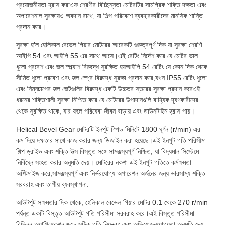
প্রয়োজনীয়তা হ্রাস করাএফ শ্রেণীর বিচ্ছিন্নতা মোটরটির সামগ্রিক শক্তি দক্ষতা এবং
অপারেশনাল সুরক্ষায়ও অবদান রাখে, যা শিল্প পরিবেশে ব্যবহারকারীদের মানসিক শান্তি
প্রদান করে।
সুরক্ষা হ'ল হেলিকাল বেভেল গিয়ার মোটরের আরেকটি গুরুত্বপূর্ণ দিক যা সুরক্ষা শ্রেণি
আইপি 54 এবং আইপি 55 এর সাথে আসে।এই রেটিং নির্দেশ করে যে মোটর ভাল
ধুলো প্রবেশ এবং জল স্প্ল্যাশ বিরুদ্ধে সুরক্ষিত হয়আইপি 54 রেটিং যে কোন দিক থেকে
সীমিত ধুলো প্রবেশ এবং জল স্প্রে বিরুদ্ধে সুরক্ষা প্রদান করে,যখন IP55 রেটিং ধুলো
এবং নিম্নচাপের জল জেটগুলির বিরুদ্ধে একটি উচ্চতর স্তরের সুরক্ষা প্রদান করেএই
ধরনের শক্তিশালী সুরক্ষা নিশ্চিত করে যে মোটরের উপাদানগুলি বাহ্যিক দূষণকারীদের
থেকে সুরক্ষিত থাকে, যার ফলে পরিষেবা জীবন বাড়ায় এবং ডাউনটাইম হ্রাস পায়।
Helical Bevel Gear মোটরটি ইনপুট স্পিড মিনিটে 1800 ঘূর্ণন (r/min) এর
কম দিয়ে দক্ষতার সাথে কাজ করার জন্য ডিজাইন করা হয়েছে।এই ইনপুট গতি পরিসীমা
শিল্প ড্রাইভ এবং শক্তি উত্স বিস্তৃত সঙ্গে সামঞ্জস্যপূর্ণ নিশ্চিত, যা বিদ্যমান সিস্টেমে
নির্বিঘ্নে সংহত করার অনুমতি দেয়। মোটরের নকশা এই ইনপুট গতিতে কর্মক্ষমতা
অপ্টিমাইজ করে,সামঞ্জস্যপূর্ণ এবং নির্ভরযোগ্য অপারেশন অর্জনের জন্য ভারসাম্য শক্তি
সরবরাহ এবং তাপীয় ব্যবস্থাপনা.
আউটপুট সক্ষমতার দিক থেকে, হেলিকাল বেভেল গিয়ার মোটর 0.1 থেকে 270 r/min
পর্যন্ত একটি বিস্তৃত আউটপুট গতি পরিসীমা সরবরাহ করে।এই বিস্তৃত পরিসীমা
বিভিন্ন অ্যাপ্লিকেশন জুড়ে সঠিক গতি নিয়ন্ত্রণ এবং অভিযোজনযোগ্যতা অনুমতি দেয়,