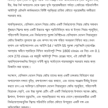
ধীর, উচ্চ টর্ক অপারেশন থেকে দ্রুত ঘূর্ণন প্রয়োজনীয়তা পর্যন্ত।মোটরের পরিবর্তনশীল
আউটপুট রেটগুলি কার্যকরভাবে নির্দিষ্ট প্রক্রিয়া চাহিদা মেটাতে প্রয়োজনীয় নমনীয়তা
সরবরাহ করে.
সামগ্রিকভাবে, হেলিকাল বেভেল গিয়ার মোটর একটি নির্ভরযোগ্য গিয়ার মোটর সমাধান
খুঁজছেন শিল্পের জন্য একটি উচ্চতর পছন্দ প্রতিনিধিত্ব করে যা উন্নত গিয়ার প্রযুক্তি,
শক্তিশালী নিরোধক,এবং নির্ভরযোগ্য সুরক্ষা বৈশিষ্ট্যএর হেলিক্যাল বেভেল গিয়ারযুক্ত
মোটর ডিজাইন ন্যূনতম শব্দ এবং কম্পন সহ দক্ষ শক্তি সংক্রমণ নিশ্চিত করে।যখন
ক্লাস এফ আইসোলেশন এবং আইপি 54 / আইপি 55 সুরক্ষা শ্রেণিগুলি চ্যালেঞ্জিং
অবস্থার অধীনে স্থায়িত্ব নিশ্চিত করেইনপুট স্পিড 1800 r/min এর নিচে এবং 0.1
থেকে 270 r/min এর বহুমুখী আউটপুট স্পিড রেঞ্জের সাথে, এই মোটরটি শিল্প
অ্যাপ্লিকেশনগুলির বিস্তৃত বর্ণালী জুড়ে সর্বোত্তম পারফরম্যান্স সরবরাহ করার জন্য
ডিজাইন করা হয়েছে।
সংক্ষেপে, হেলিকাল বেভেল গিয়ার মোটর তাদের জন্য একটি চমৎকার বিনিয়োগ যারা
অপারেশনাল দক্ষতা বৃদ্ধি, রক্ষণাবেক্ষণ খরচ কমাতে, এবং তাদের সরঞ্জাম দীর্ঘায়ু উন্নত
করতে চান।এর সংমিশ্রণ হেলিক্যাল বেভেল গিয়ারযুক্ত মোটর প্রযুক্তি, শক্তিশালী
নিরোধক শ্রেণি, এবং উচ্চ সুরক্ষা রেটিং এটি একটি নির্ভরযোগ্য উপাদান অনেক সেক্টর,
উত্পাদন, উপাদান হ্যান্ডলিং, এবং স্বয়ংক্রিয়তা সহ করে তোলে।ব্যবহারকারীরা একটি
নির্ভরযোগ্যআধুনিক শিল্পের পরিবর্তিত চাহিদা মেটাতে উপযুক্ত একটি দক্ষ এবং
অভিযোজিত সমাধান।