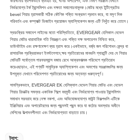
কারখানায় ব্যাপকভাবে ব্যবহৃত হয়, খনির অপারেশন, এবং নির্মাণ সরঞ্জাম যেখানে
নির্ভরযোগ্য টর্ক ট্রান্সমিশন এবং দক্ষতা সমালোচনামূলক।মোটর মধ্যে ইন্টিগ্রেটেড
bevel গিয়ার হ্রাসকারী সঠিক কৌণিক শক্তি সংক্রমণ প্রদান করে, যা মসৃণ দিক
পরিবর্তন এবং কম্প্যাক্ট ডিজাইন প্রয়োজন অ্যাপ্লিকেশন জন্য এটি নিখুঁত করে তোলে।
স্বয়ংক্রিয় সমাবেশ লাইনের মতো পরিস্থিতিতে, EVERGEAR হেলিকাল বেভেল
গিয়ার মোটর ধারাবাহিক গতি নিয়ন্ত্রণ এবং শক্তি দক্ষ অপারেশন নিশ্চিত করে,
ডাউনটাইম এবং রক্ষণাবেক্ষণ ব্যয় হ্রাস করে।একইভাবে, বর্জ্য জল পরিশোধন কেন্দ্র বা
রাসায়নিক প্রক্রিয়াকরণ ইনস্টলেশনে,ক্ষয় প্রতিরোধের মানগুলি গ্যারান্টি দেয় যে গিয়ার
মোটরটি সর্বোত্তম পারফরম্যান্স বজায় রেখে আক্রমণাত্মক পরিবেশে প্রতিরোধ
করেএছাড়াও, এই পণ্যটি সামুদ্রিক অ্যাপ্লিকেশন এবং অফশোর সরঞ্জামগুলির জন্য
উপযুক্ত যেখানে পরিবেশগত প্রতিরোধের জন্য অত্যন্ত গুরুত্বপূর্ণ।
সামগ্রিকভাবে, EVERGEAR EK হেলিক্যাল বেভেল গিয়ার মোটর এবং বেভেল
গিয়ার রিডাক্টর সমন্বয় একাধিক শিল্পে বহুমুখী এবং নির্ভরযোগ্য পাওয়ার ট্রান্সমিশন
সমাধান সরবরাহ করে।দক্ষ নকশা, এবং অভিযোজনযোগ্য মাউন্ট বিকল্পগুলি এটিকে
ইঞ্জিনিয়ার এবং অপারেটরদের জন্য পছন্দসই পছন্দ করে যা কঠোর অবস্থার অধীনে
মেশিনের উত্পাদনশীলতা এবং নির্ভরযোগ্যতা বাড়াতে চায়।
ট্যাগ: