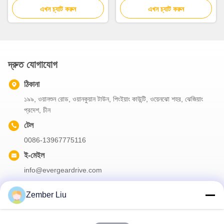
Geared মোটর
এখন চ্যাট করুন
শতাংশ পর্যন্ত দক্ষতা
এখন চ্যাট করুন
দ্রুত যোগাযোগ
ঠিকানা
১৯৯, ওয়ানশুন রোড, ওয়ানকুয়ান টাউন, পিংইয়াং কাউন্টি, ওয়েনঝো শহর, ঝেজিয়াং
প্রদেশ, চীন
টেল
0086-13967775116
ই-মেইল
info@evergeardrive.com
Zember Liu
আমাদের নিউজলেটার