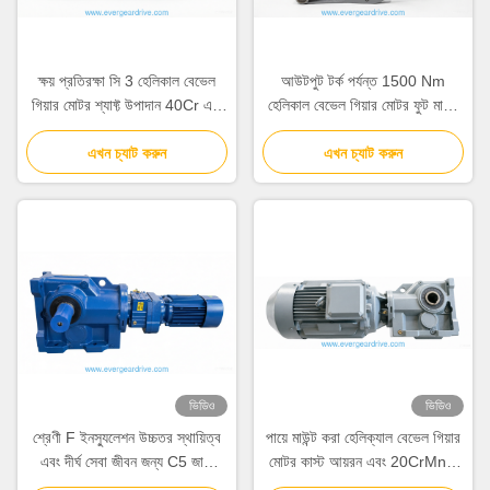
ক্ষয় প্রতিরক্ষা সি 3 হেলিকাল বেভেল
আউটপুট টর্ক পর্যন্ত 1500 Nm
গিয়ার মোটর শ্যাফ্ট উপাদান 40Cr এবং
হেলিকাল বেভেল গিয়ার মোটর ফুট মাউন্ট
20CrMnTi বৈশিষ্ট্যযুক্ত ভারী
করা ফ্ল্যাঞ্জ মাউন্ট করা ইন্ডাস্ট্রিয়াল
দায়িত্বের জন্য আদর্শ
এখন চ্যাট করুন
পাওয়ার ট্রান্সমিশন সলিউশন
এখন চ্যাট করুন
ভিডিও
ভিডিও
শ্রেণী F ইনস্যুলেশন উচ্চতর স্থায়িত্ব
পায়ে মাউন্ট করা হেলিক্যাল বেভেল গিয়ার
এবং দীর্ঘ সেবা জীবন জন্য C5 জারা
মোটর কাস্ট আয়রন এবং 20CrMnTi
সুরক্ষা প্রস্তাব Helical bevel
দিয়ে নির্মিত এবং অপারেশনের জন্য 95