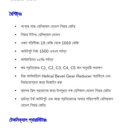
বৈশিষ্ট্যঃ
পণ্যের নামঃ হেলিক্যাল বেভেল গিয়ার মোটর
গিয়ার টাইপঃ হেলিক্যাল বেভেল
ওজন পরিসীমাঃ 19 কেজি থেকে 1669 কেজি
আউটপুট টর্কঃ 1500 এনএম পর্যন্ত
কার্যকারিতাঃ ৯৫% পর্যন্ত
ক্ষয় প্রতিরোধঃ C1, C2, C3, C4, C5 মান অনুযায়ী সংরক্ষণ
উচ্চ কার্যকারিতা Helical Bevel Gear Reducer স্থায়িত্ব এবং
নির্ভরযোগ্যতা জন্য ডিজাইন করা
ব্যাপক শিল্প প্রয়োগের জন্য উপযুক্ত দক্ষ হেলিকাল বেভেল গিয়ার মোটর
দুর্দান্ত টর্ক আউটপুট এবং জারা প্রতিরোধের অফার শক্তিশালী হেলিক্যাল
বেভেল গিয়ার মোটর
টেকনিক্যাল প্যারামিটারঃ