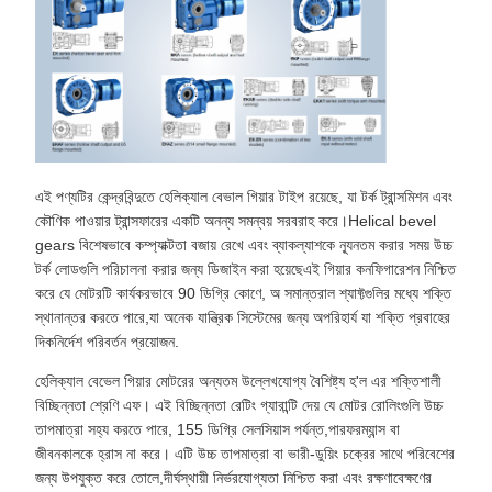
এই পণ্যটির কেন্দ্রবিন্দুতে হেলিক্যাল বেভাল গিয়ার টাইপ রয়েছে, যা টর্ক ট্রান্সমিশন এবং
কৌণিক পাওয়ার ট্রান্সফারের একটি অনন্য সমন্বয় সরবরাহ করে।Helical bevel
gears বিশেষভাবে কম্প্যাক্টতা বজায় রেখে এবং ব্যাকল্যাশকে ন্যূনতম করার সময় উচ্চ
টর্ক লোডগুলি পরিচালনা করার জন্য ডিজাইন করা হয়েছেএই গিয়ার কনফিগারেশন নিশ্চিত
করে যে মোটরটি কার্যকরভাবে 90 ডিগ্রি কোণে, অ সমান্তরাল শ্যাফ্টগুলির মধ্যে শক্তি
স্থানান্তর করতে পারে,যা অনেক যান্ত্রিক সিস্টেমের জন্য অপরিহার্য যা শক্তি প্রবাহের
দিকনির্দেশ পরিবর্তন প্রয়োজন.
হেলিক্যাল বেভেল গিয়ার মোটরের অন্যতম উল্লেখযোগ্য বৈশিষ্ট্য হ'ল এর শক্তিশালী
বিচ্ছিন্নতা শ্রেণি এফ। এই বিচ্ছিন্নতা রেটিং গ্যারান্টি দেয় যে মোটর রোলিংগুলি উচ্চ
তাপমাত্রা সহ্য করতে পারে, 155 ডিগ্রি সেলসিয়াস পর্যন্ত,পারফরম্যান্স বা
জীবনকালকে হ্রাস না করে। এটি উচ্চ তাপমাত্রা বা ভারী-ডুয়িং চক্রের সাথে পরিবেশের
জন্য উপযুক্ত করে তোলে,দীর্ঘস্থায়ী নির্ভরযোগ্যতা নিশ্চিত করা এবং রক্ষণাবেক্ষণের