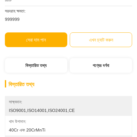
টি/টি
সরবরাহ ক্ষমতা:
999999
সেরা দাম পান
এখন চ্যাট করুন
বিস্তারিত তথ্য
পণ্যের বর্ণনা
বিস্তারিত তথ্য
সাক্ষ্যদান:
ISO9001,ISO14001,ISO24001,CE
খাদ উপাদান:
40Cr এবং 20CrMnTi