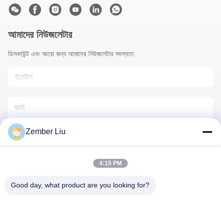
আমাদের নিউজলেটার
ডিসকাউন্ট এবং আরো জন্য আমাদের নিউজলেটার সদস্যতা.
Zember Liu
4:15 PM
আমাদের সাথে যোগাযোগ করুন
Good day, what product are you looking for?
গোপনীয়তা নীতি
|
সাইট ম্যাপ
| চীন ভালো গুণমান ইনলাইন হেলিকাল গিয়ারমোটর
সরবরাহকারী। কপিরাইট © 2026 ZHEJIANG EVERGEAR DRIVE CO.,LTD