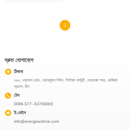
1
দ্রুত যোগাযোগ
ঠিকানা
১৯৯, ওয়ানশুন রোড, ওয়ানকুয়ান টাউন, পিংইয়াং কাউন্টি, ওয়েনঝো শহর, ঝেজিয়াং
প্রদেশ, চীন
টেল
0086-577- 63706669
ই-মেইল
info@evergeardrive.com