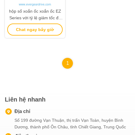
hộp số xoắn ốc xoắn ốc EZ
Series với tỷ lệ giảm tốc độ
2: 1 đến 5:1, Động lực đầu
Chat ngay bây giờ
ra lên đến 5700Nm, và Tiếng
ồn và rung động thấp
1
Liên hệ nhanh
Địa chỉ
Số 199 đường Vạn Thuận, thị trấn Vạn Toàn, huyện Bình
Dương, thành phố Ôn Châu, tỉnh Chiết Giang, Trung Quốc