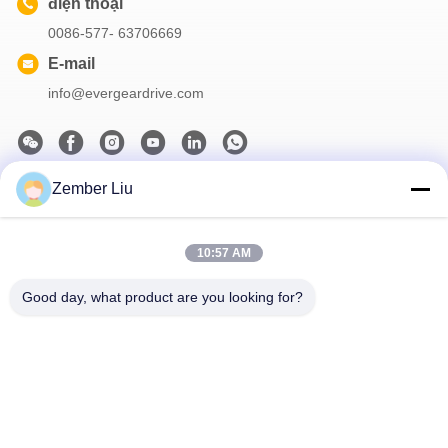
điện thoại
0086-577- 63706669
E-mail
info@evergeardrive.com
Zember Liu
Bản tin của chúng tôi
Đăng ký nhận bản tin của chúng tôi để được giảm giá và nhiều
hơn nữa.
10:57 AM
Good day, what product are you looking for?