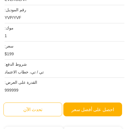
رقم الموديل:
YVP/YVF
موك:
1
سعر:
$199
شروط الدفع:
تي / تي، خطاب الاعتماد
القدرة على العرض:
999999
احصل على أفضل سعر
تحدث الآن