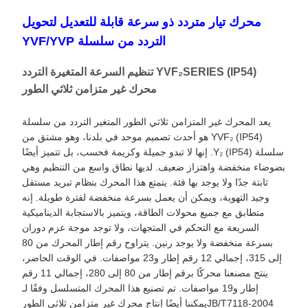
محرك تيار متردد ذو سرعة قابلة للتعديل لتحويل
التردد من سلسلة YVF/YVP
YVF₂SERIES (IP54) تنظيم السرعة المتغيرة التردد
محرك غير متزامن ثلاثي الطور
يعد المحرك غير المتزامن ثلاثي الطور المتغير التردد من سلسلة
YVF₂ (IP54) هو أحدث تصميم موحد في بلدنا، وهو مشتق من
سلسلة Y₂ (IP54). إنها لا تبدو جميلة وكريمة فحسب، بل تتميز أيضًا
بضوضاء منخفضة واهتزاز ضعيف. لديها نطاق واسع من التنظيم وهي
ثابتة جدًا ولا يوجد بها فئة. يتمتع هذا المحرك بنظام تبريد مستقل
وجيد التهوية، ويمكن أن يعمل بسرعة منخفضة لفترة طويلة. إنه
متطابق مع جميع محولات الطاقة، ويتميز بالاستجابة الديناميكية
السريعة مع التحكم في المتجهات، ولا توجد موجة عزم دوران
بسرعة منخفضة ولا يوجد رنين. يتراوح رقم إطار المحرك من 80
إلى 315، إجمالي 12 رقم إطار و23 مواصفات. في الوقت الحاضر،
ينتج مصنعنا محركًا برقم إطار من 80 إلى 280، إجمالي 11 رقم
إطار و19 مواصفات. تم تصنيع هذا المحرك المتسلسل وفقًا لـ
JB/T7118-2004
يمكننا أيضًا إنتاج محرك غير متزامن ثلاثي الطور