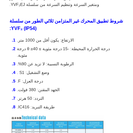
ومتغير السرعة وتنظيم السرعة من سلسلة YVF₂EJ.
شروط تطبيق المحرك غير المتزامن ثلاثي الطور من سلسلة
YVF₂ (IP54):
الارتفاع: يكون أقل من 1000 متر.
درجة الحرارة المحيطة: -15 درجة مئوية ≥ θ ≥40 درجة
مئوية.
الرطوبة النسبية: لا تزيد عن 90%.
وضع التشغيل: S1 .
درجة العزل: F.
الجهد المقنن: 380 فولت.
التردد: 50 هرتز.
طريقة التبريد: IC416.