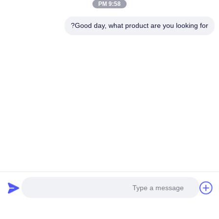
9:58 PM
Good day, what product are you looking for?
محركات غير متزامنة ثلاثية
يوفر حل محرك AC ثلاثي الطور
الطور من سلسلة YE2
للمحركات الصناعية تحكمًا ثابتًا
في السرعة وقوة ميكانيكية
تحدث الآن
تحدث الآن
عالية تحت الحمل