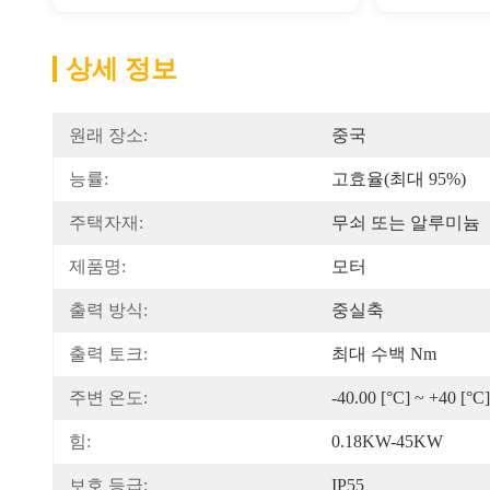
상세 정보
원래 장소:
중국
능률:
고효율(최대 95%)
주택자재:
무쇠 또는 알루미늄
제품명:
모터
출력 방식:
중실축
출력 토크:
최대 수백 Nm
주변 온도:
-40.00 [°C] ~ +40 [°C]
힘:
0.18KW-45KW
보호 등급:
IP55