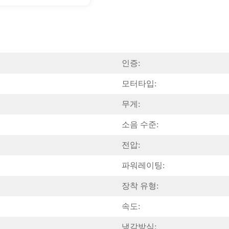
인증:
모터타입:
무게:
소음 수준:
전압:
파워레이팅:
장착 유형:
속도:
냉각방식: