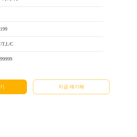
1
$199
/T,L/C
999999
받기
지금 얘기해