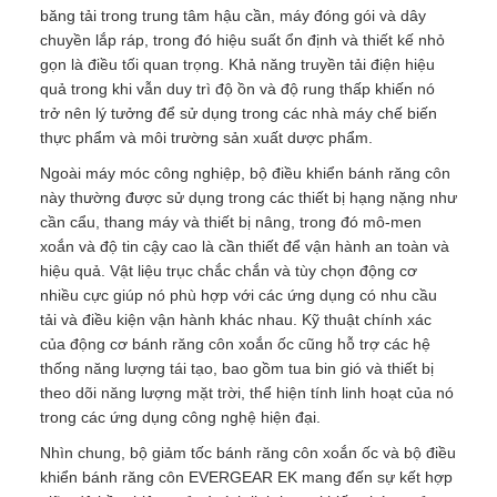
băng tải trong trung tâm hậu cần, máy đóng gói và dây
chuyền lắp ráp, trong đó hiệu suất ổn định và thiết kế nhỏ
gọn là điều tối quan trọng. Khả năng truyền tải điện hiệu
quả trong khi vẫn duy trì độ ồn và độ rung thấp khiến nó
trở nên lý tưởng để sử dụng trong các nhà máy chế biến
thực phẩm và môi trường sản xuất dược phẩm.
Ngoài máy móc công nghiệp, bộ điều khiển bánh răng côn
này thường được sử dụng trong các thiết bị hạng nặng như
cần cẩu, thang máy và thiết bị nâng, trong đó mô-men
xoắn và độ tin cậy cao là cần thiết để vận hành an toàn và
hiệu quả. Vật liệu trục chắc chắn và tùy chọn động cơ
nhiều cực giúp nó phù hợp với các ứng dụng có nhu cầu
tải và điều kiện vận hành khác nhau. Kỹ thuật chính xác
của động cơ bánh răng côn xoắn ốc cũng hỗ trợ các hệ
thống năng lượng tái tạo, bao gồm tua bin gió và thiết bị
theo dõi năng lượng mặt trời, thể hiện tính linh hoạt của nó
trong các ứng dụng công nghệ hiện đại.
Nhìn chung, bộ giảm tốc bánh răng côn xoắn ốc và bộ điều
khiển bánh răng côn EVERGEAR EK mang đến sự kết hợp