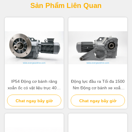
Sản Phẩm Liên Quan
IP54 Động cơ bánh răng
Động lực đầu ra Tối đa 1500
xoắn ốc có vật liệu trục 40Cr
Nm Động cơ bánh xe xoắn
và 20CrMnTi phù hợp cho
ốc chân gắn sườn gắn sườn
các ứng dụng công nghiệp
Chat ngay bây giờ
giải pháp truyền tải điện
Chat ngay bây giờ
khác nhau
công nghiệp