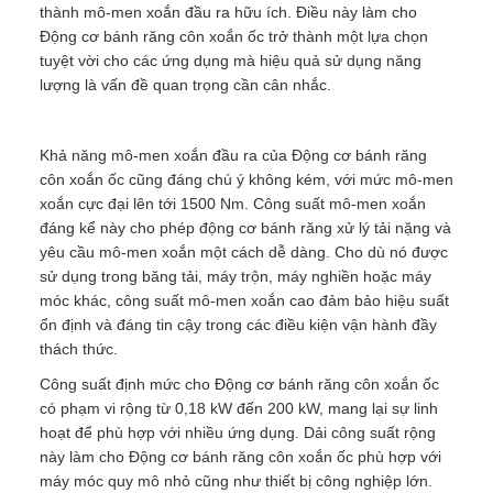
thành mô-men xoắn đầu ra hữu ích. Điều này làm cho
Động cơ bánh răng côn xoắn ốc trở thành một lựa chọn
tuyệt vời cho các ứng dụng mà hiệu quả sử dụng năng
lượng là vấn đề quan trọng cần cân nhắc.
Khả năng mô-men xoắn đầu ra của Động cơ bánh răng
côn xoắn ốc cũng đáng chú ý không kém, với mức mô-men
xoắn cực đại lên tới 1500 Nm. Công suất mô-men xoắn
đáng kể này cho phép động cơ bánh răng xử lý tải nặng và
yêu cầu mô-men xoắn một cách dễ dàng. Cho dù nó được
sử dụng trong băng tải, máy trộn, máy nghiền hoặc máy
móc khác, công suất mô-men xoắn cao đảm bảo hiệu suất
ổn định và đáng tin cậy trong các điều kiện vận hành đầy
thách thức.
Công suất định mức cho Động cơ bánh răng côn xoắn ốc
có phạm vi rộng từ 0,18 kW đến 200 kW, mang lại sự linh
hoạt để phù hợp với nhiều ứng dụng. Dải công suất rộng
này làm cho Động cơ bánh răng côn xoắn ốc phù hợp với
máy móc quy mô nhỏ cũng như thiết bị công nghiệp lớn.