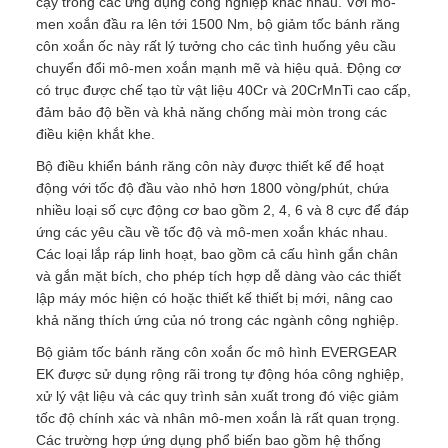
cậy trong các ứng dụng công nghiệp khác nhau. Với mô-
men xoắn đầu ra lên tới 1500 Nm, bộ giảm tốc bánh răng
côn xoắn ốc này rất lý tưởng cho các tình huống yêu cầu
chuyển đổi mô-men xoắn mạnh mẽ và hiệu quả. Động cơ
có trục được chế tạo từ vật liệu 40Cr và 20CrMnTi cao cấp,
đảm bảo độ bền và khả năng chống mài mòn trong các
điều kiện khắt khe.
Bộ điều khiển bánh răng côn này được thiết kế để hoạt
động với tốc độ đầu vào nhỏ hơn 1800 vòng/phút, chứa
nhiều loại số cực động cơ bao gồm 2, 4, 6 và 8 cực để đáp
ứng các yêu cầu về tốc độ và mô-men xoắn khác nhau.
Các loại lắp ráp linh hoạt, bao gồm cả cấu hình gắn chân
và gắn mặt bích, cho phép tích hợp dễ dàng vào các thiết
lập máy móc hiện có hoặc thiết kế thiết bị mới, nâng cao
khả năng thích ứng của nó trong các ngành công nghiệp.
Bộ giảm tốc bánh răng côn xoắn ốc mô hình EVERGEAR
EK được sử dụng rộng rãi trong tự động hóa công nghiệp,
xử lý vật liệu và các quy trình sản xuất trong đó việc giảm
tốc độ chính xác và nhân mô-men xoắn là rất quan trọng.
Các trường hợp ứng dụng phổ biến bao gồm hệ thống