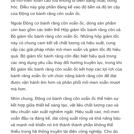
tải mô-men xoắn cao mà không bị biến dạng hoặc hỏng
hóc. Điều này góp phần đáng kể vào độ bền và độ tin cậy
của Động cơ bánh răng côn xoắn ốc.
Ngoài Động cơ bánh răng côn xoắn ốc, dòng sản phẩm
còn bao gồm các biến thể Hộp giảm tốc bánh răng côn và
Bộ giảm tốc bánh răng côn xoắn ốc. Những hộp giảm tốc
này có chung cam kết về chất lượng và hiệu suất, cung
cấp các giải pháp nhân mô-men xoắn và giảm tốc độ hiệu
quả. Bộ giảm tốc bánh răng côn đặc biệt hiệu quả trong
các ứng dụng yêu cầu thay đổi hướng truyền lực, trong khi
Bộ giảm tốc bánh răng côn xoắn ốc kết hợp các lợi ích của
bánh răng xoắn ốc với chức năng bánh răng côn để đạt
được vận hành êm hơn và phân phối mô-men xoắn mượt
mà hơn.
Nhìn chung, Động cơ bánh răng côn xoắn ốc thể hiện sự
kết hợp giữa thiết kế sáng tạo, vật liệu chất lượng cao và
tiêu chuẩn sản xuất nghiêm ngặt. Hiệu suất cao, mô-men
xoắn đầu ra đáng kể, dải công suất rộng và khả năng bảo
vệ mạnh mẽ khiến nó trở thành thành phần không thể
thiếu trong hệ thống truyền tải điện công nghiệp. Cho dù