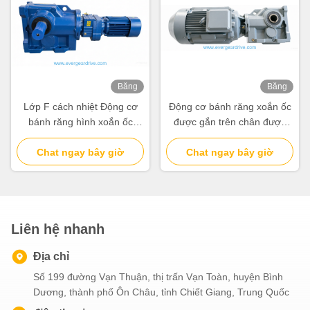
Băng
Băng
hình
hình
Lớp F cách nhiệt Động cơ
Động cơ bánh răng xoắn ốc
bánh răng hình xoắn ốc
được gắn trên chân được
cung cấp bảo vệ ăn mòn C5
xây dựng bằng sắt đúc và
để tăng độ bền và tuổi thọ
Chat ngay bây giờ
20CrMnTi và hiệu quả lên
Chat ngay bây giờ
lâu dài
đến 95% để vận hành
Liên hệ nhanh
Địa chỉ
Số 199 đường Vạn Thuận, thị trấn Vạn Toàn, huyện Bình
Dương, thành phố Ôn Châu, tỉnh Chiết Giang, Trung Quốc