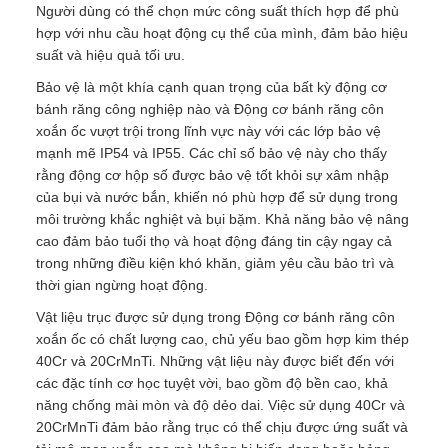
Người dùng có thể chọn mức công suất thích hợp để phù
hợp với nhu cầu hoạt động cụ thể của mình, đảm bảo hiệu
suất và hiệu quả tối ưu.
Bảo vệ là một khía cạnh quan trọng của bất kỳ động cơ
bánh răng công nghiệp nào và Động cơ bánh răng côn
xoắn ốc vượt trội trong lĩnh vực này với các lớp bảo vệ
mạnh mẽ IP54 và IP55. Các chỉ số bảo vệ này cho thấy
rằng động cơ hộp số được bảo vệ tốt khỏi sự xâm nhập
của bụi và nước bắn, khiến nó phù hợp để sử dụng trong
môi trường khắc nghiệt và bụi bặm. Khả năng bảo vệ nâng
cao đảm bảo tuổi thọ và hoạt động đáng tin cậy ngay cả
trong những điều kiện khó khăn, giảm yêu cầu bảo trì và
thời gian ngừng hoạt động.
Vật liệu trục được sử dụng trong Động cơ bánh răng côn
xoắn ốc có chất lượng cao, chủ yếu bao gồm hợp kim thép
40Cr và 20CrMnTi. Những vật liệu này được biết đến với
các đặc tính cơ học tuyệt vời, bao gồm độ bền cao, khả
năng chống mài mòn và độ dẻo dai. Việc sử dụng 40Cr và
20CrMnTi đảm bảo rằng trục có thể chịu được ứng suất và