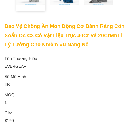
Bảo Vệ Chống Ăn Mòn Động Cơ Bánh Răng Côn
Xoắn Ốc C3 Có Vật Liệu Trục 40Cr Và 20CrMnTi
Lý Tưởng Cho Nhiệm Vụ Nặng Nề
Tên Thương Hiệu:
EVERGEAR
Số Mô Hình:
EK
MOQ:
1
Giá:
$199