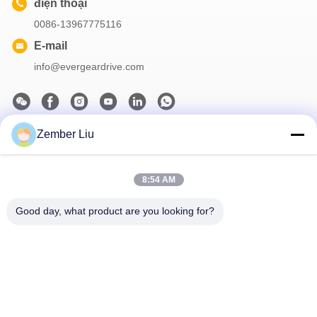
điện thoại
0086-13967775116
E-mail
info@evergeardrive.com
Zember Liu
Bản tin của chúng tôi
Đăng ký nhận bản tin của chúng tôi để được giảm giá và nhiều
8:54 AM
hơn nữa.
Good day, what product are you looking for?