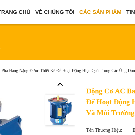
TRANG CHỦ
VỀ CHÚNG TÔI
CÁC SẢN PHẨM
TI
m
 Pha Hạng Nặng Được Thiết Kế Để Hoạt Động Hiệu Quả Trong Các Ứng Dụn
Động Cơ AC Ba
Để Hoạt Động 
Và Môi Trường
Tên Thương Hiệu: