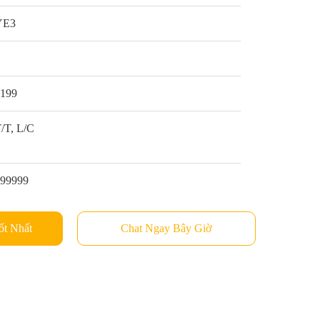
YE3
1
$199
/T, L/C
999999
ốt Nhất
Chat Ngay Bây Giờ