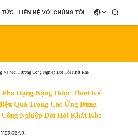
N TỨC
LIÊN HỆ VỚI CHÚNG TÔI
g Và Môi Trường Công Nghiệp Đòi Hỏi Khắt Khe
 Pha Hạng Nặng Được Thiết Kế
Hiệu Quả Trong Các Ứng Dụng
 Công Nghiệp Đòi Hỏi Khắt Khe
EVERGEAR