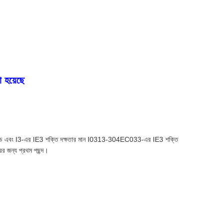
া হয়েছে
া গ্রেড এবং I3-এর IE3 শক্তি দক্ষতার মান I0313-304EC033-এর IE3 শক্তি
রের জন্য প্রথম পছন্দ।