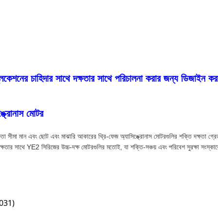
্লিকেশনের চাহিদার সাথে দক্ষতার সাথে পরিচালনা করার জন্য ডিজাইন কর
ঙ্ক্রোনাস মোটর
তা সীমা মান এবং ছোট এবং মাঝারি আকারের থ্রি-ফেজ অ্যাসিঙ্ক্রোনাস মোটরগুলির শক্তি দক্ষত
চ দক্ষতার সাথে YE2 সিরিজের উচ্চ-দক্ষ মোটরগুলির মতোই, যা শক্তি-সঞ্চয় এবং পরিবেশ সুরক্ষা সংস্কা
7031)