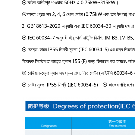
⦿রেটেড আউটপুট পাওয়ার: 50Hz এ 0.75kW~315kW।
⦿দক্ষতা গ্রেড সহ 2, 4, 6 পোল মোটর (0.75kW এবং তার উপরে) পাওয়া
2. GB18613–2020 অনুযায়ী এবং IEC 60034–30 অনুযায়ী দক্ষতা
⦿ IEC 60034–7 অনুযায়ী স্ট্যান্ডার্ড মাউন্টিং নির্মাণ: IM B3, IM 
⦿ সমস্ত মোটর IP55 ডিগ্রী সুরক্ষা (IEC 60034–5) এর জন্য ডিজাইন
নিরোধক সিস্টেম তাপমাত্রা ক্লাস 155 (F) জন্য ডিজাইন করা হয়েছে. লা
⦿ রেডিয়াল-ফ্লো ফ্যান সহ স্ব-বাতাসচালিত মোটর (আইইসি 60034–6 অনুসারে
⦿ মোটর সুরক্ষা IP55 ডিগ্রী (IEC 60034–5)। ⦿ কাজের পরিবেশের উচ