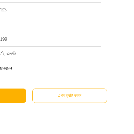
YE3
1
$199
ি/টি, এল/সি
999999
এখন চ্যাট করুন