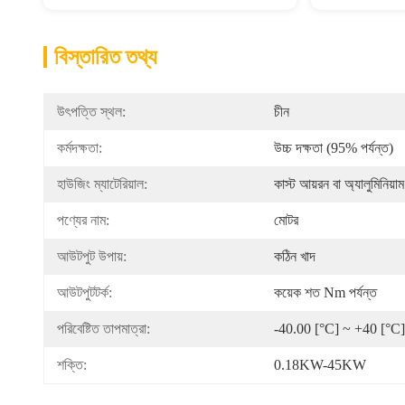
বিস্তারিত তথ্য
উৎপত্তি স্থল:
চীন
কর্মদক্ষতা:
উচ্চ দক্ষতা (95% পর্যন্ত)
হাউজিং ম্যাটেরিয়াল:
কাস্ট আয়রন বা অ্যালুমিনিয়াম
পণ্যের নাম:
মোটর
আউটপুট উপায়:
কঠিন খাদ
আউটপুটটর্ক:
কয়েক শত Nm পর্যন্ত
পরিবেষ্টিত তাপমাত্রা:
-40.00 [°C] ~ +40 [°C]
শক্তি:
0.18KW-45KW