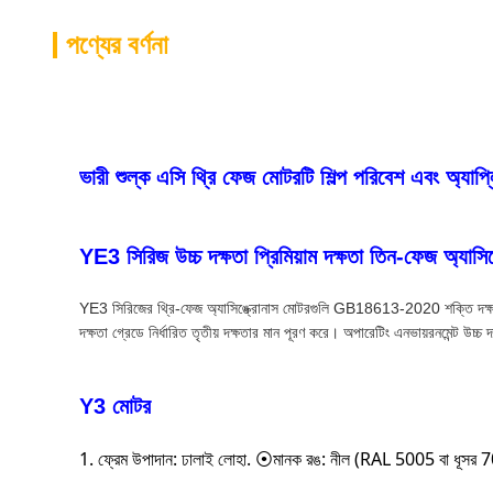
পণ্যের বর্ণনা
ভারী শুল্ক এসি থ্রি ফেজ মোটরটি শিল্প পরিবেশ এবং অ্যাপ
YE3 সিরিজ উচ্চ দক্ষতা প্রিমিয়াম দক্ষতা তিন-ফেজ অ্যাসি
YE3 সিরিজের থ্রি-ফেজ অ্যাসিঙ্ক্রোনাস মোটরগুলি GB18613-2020 শক্তি দক্ষ
দক্ষতা গ্রেডে নির্ধারিত তৃতীয় দক্ষতার মান পূরণ করে। অপারেটিং এনভায়রনমেন্ট উচ্
Y3 মোটর
1. ফ্রেম উপাদান: ঢালাই লোহা. ⦿মানক রঙ: নীল (RAL 5005 বা ধূসর 