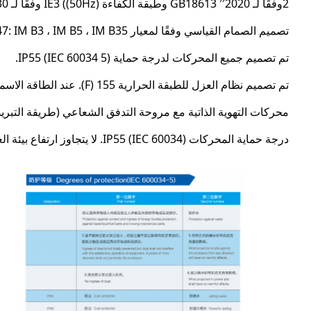
2وفقًا لـ GB18613 ′′2020 وطبقة الكفاءة IE3 ((50Hz) وفقًا لـ IEC 60034 ′′30.
تصميم الصمام القياسي وفقًا لمعيار IEC 600347: IM B3 ، IM B5 ، IM B35 ، إلخ.
تم تصميم جميع المحركات لدرجة حماية IP55 (IEC 60034 5).
تم تصميم نظام العزل للطبقة الحرارية 155 (F). عند الطاقة الاسمية مع تشغيل خط تغذية ، يمكن استخدام المحركات في فئة الحرارة 130 (B).
محركات التهوية الذاتية مع مروحة التدفق الشعاعي (طريقة التبريد IC 411 وفقًا لمعيار IEC 60034) كمتطلبات قياسية ، وتبريد الهواء القسري مع مروحة خارجية مدفوعة بشكل منفصل كخ
درجة حماية المحركات IP55 (IEC 60034). لا يتجاوز ارتفاع بيئة العمل 1000 متر فوق مستوى سطح البحر (IEC 60034).