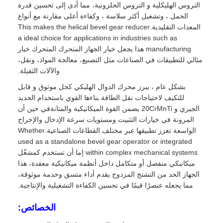
التروس الهليكلية و التروس الحلزونية، مما أدى إلى تحسين قدرة
الحمل ، وتشغيل أكثر سلاسة ، وكفاءة أعلى مقارنة مع أنواع
المعدات التقليدية.This makes the helical bevel gear reducer
a ideal choice for applications in industries such as
manufacturing هذا يجعل خيار الجهاز المتحرك المتحرك خيار
مثالي للتطبيقات في الصناعات مثل التصنيع، معالجة المواد، ونقل،
والآلات الثقيلة.
بشكل عام ، يبرز محرك الدوال الهليكي كحل موثوق و قابل
للتكيف لاحتياجات نقل الطاقة.بناءها القوي باستخدام الحديد
الجيري و 20CrMnTi يضمن القوة الميكانيكية والمتانةفي حين أن
المرونة في خيارات التثبيت ومستويات سرعة الإدخال والإخراج
الواسعة تعزز تطبيقها عبر مختلف القطاعات الصناعية.Whether
used as a standalone bevel gear operator or integrated
within complex mechanical systems إما أن تستخدم كمشغّل
ميكانيكي منفصل أو متكامل داخل أنظمة ميكانيكية معقدة، هذا
الجهاز الحد من التشنج المزدوج يقدم أداء متسق وخدمة موثوقة،
مما يجعله عنصرًا قيمًا في تحسين الكفاءة التشغيلية والإنتاجية.
الخصائص: