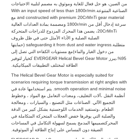
من الصين، هو حل فعال للغاية وموثوق به مصمم لتلبية الاحتياجات
الصناعية المتنوعة.With an input speed of less than 1800r/min
and constructed with premium 20CrMnTi gear material مع
سرعة إدخال أقل من 1800r/min ومصممة بمادة العدادات العالية
20CrMnTi، يضمن هذا المحرك المزدوج للدراجات المتحركة
الصلبة الصلبة و الأداء الأمثل حتى في ظل ظروف
متطلبة.safeguarding it from dust and water ingress (حمايتها
من دخول الغبار والماء)مع مستويات الكفاءة التي تصل إلى
95%،يبرز EVERGEAR Helical Bevel Gear Motor كخيار لتوفير
الطاقة لمختلف التطبيقات الميكانيكية.
The Helical Bevel Gear Motor is especially suited for
scenarios requiring torque transmission at right angles with
smooth operation and minimal noise. يتم استخدامها عادة في
أنظمة النقل ،آلات التغليف، ومعدات التعامل مع المواد ، وخطوط
التجميع الآلي. الصناعات مثل التصنيع ، والسيارات ، ومعالجة
الطعام ،وتستفيد الخدمات اللوجستية بشكل كبير من الدقة
والصلبة التي يوفرها خفض العجلات المتحركة المتكاملة في
المحركتصميمها المدمج يسمح لسهولة التكامل في المساحات
الضيقة دون المساس على إنتاج الطاقة أو الموثوقية.