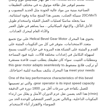
مصمم لتوفير نقل طاقة موثوق به في مختلف التطبيقات
الصناعية.مبنية من مواد عالية الجودة مثل الحديد المصبوب و
20CrMnTi سبيكة الصلب، يضمن هذا المنتج متانة وقوة استثنائية،
مما يجعله مناسبًا لعمليات العمل الثقيلة واستخدام طويل
الأجل.التآكل، والإجهاد الميكانيكي ، مما يساهم في طول العمر
والأداء العام لمحرك العدادات.
يحتوي هذا المحرك Helical Bevel Gear Motor على نوع تجميع
متعدد الاستخدامات، متوفر في كل من التكوينات المثبتة على
القدم و المثبتة على الشبكة.هذه المرونة في خيارات التثبيت يسمح
لسهولة التكامل في إعدادات مختلفة للآلات، تلبية قيود المساحة
ومتطلبات التثبيت. سواء كان تطبيقك يتطلب تثبيت قاعدة مستقرة
أو تركيب فلانج مضغوط،this gear motor adapts seamlessly to
meet your needs هذا المحرك يتكيف بسلاسة لتلبية احتياجاتك.
One of the key performance characteristics of this bevel
gear operator is its input speed capacity، والتي تم تصميمها
للعمل بكفاءة في سرعات أقل من 1800 دورة في الدقيقة
(r/min).هذا الحد يضمن نقل عزم الدوران الأمثل و يقلل من ارتداء
المكونات الداخلية، وبالتالي تعزيز العمر التشغيلي للوحدة.الحد من
الضوضاء والاهتزاز أثناء الاستخدام.