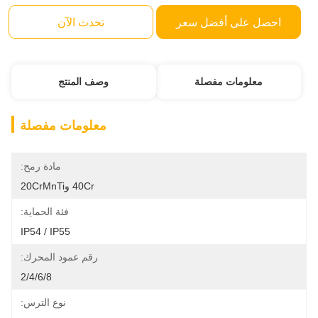
احصل على أفضل سعر
تحدث الآن
معلومات مفصلة
وصف المنتج
معلومات مفصلة
مادة رمح:
40Cr و20CrMnTi
فئة الحماية:
IP54 / IP55
رقم عمود المحرك:
2/4/6/8
نوع الترس: