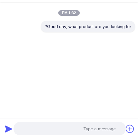
النشرة الإخبارية لدينا
1:32 PM
اشترك في النشرة الإخبارية لدينا للحصول على خصومات وأكثر.
Good day, what product are you looking for?
اتصل بنا
سياسة الخصوصية
|
خريطة الموقع
| الصين جيدة الجودة محرك المكابح
المزدوج في الخط المورد. حقوق الطبع والنشر © 2026 ZHEJIANG
EVERGEAR DRIVE CO.,LTD . كل شيء حقوق محجوزة