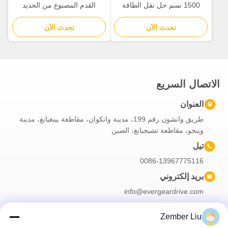
1500 نسم حل نقل الطاقة
القدم المصنوع من الحديد
الصناعية
الزهري و 20CrMnTi و كفاءة
تحدث الآن
تصل إلى 95 في المئة للعمل
تحدث الآن
الاتصال السريع
العنوان
طريق وانشون رقم 199، مدينة وانكوان، مقاطعة بينغيانغ، مدينة
وينجو، مقاطعة تشيجيانغ، الصين
تيل
0086-13967775116
بريد إلكتروني
info@evergeardrive.com
Zember Liu