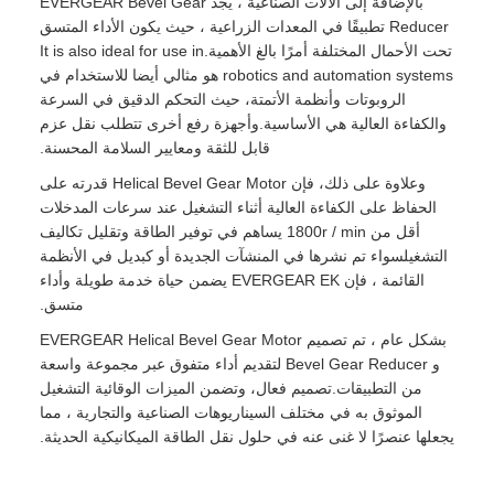
بالإضافة إلى الآلات الصناعية ، يجد EVERGEAR Bevel Gear
Reducer تطبيقًا في المعدات الزراعية ، حيث يكون الأداء المتسق
تحت الأحمال المختلفة أمرًا بالغ الأهمية.It is also ideal for use in
robotics and automation systems هو مثالي أيضا للاستخدام في
الروبوتات وأنظمة الأتمتة، حيث التحكم الدقيق في السرعة
والكفاءة العالية هي الأساسية.وأجهزة رفع أخرى تتطلب نقل عزم
قابل للثقة ومعايير السلامة المحسنة.
وعلاوة على ذلك، فإن Helical Bevel Gear Motor ‬‬‬‬‬‬‬‬‬‬‬‬‬‬‬‬‬‬‬‬‬‬‬‬‬‬‬‬‬‬‬‬‬‬‬‬‬‬‬‬‬‬‬‬‬‬‬‬‬‬‬‬‬‬‬‬‬‬‬‬‬‬‬‬‬‬‬‬‬‬‬‬‬‬‬‬‬‬‬‬‬‬‬‬‬‬‬‬‬‬‬‬‬‬‬‬‬‬‬‬‬‬‬‬‬‬‬‬‬‬‬‬‬‬‬‬‬‬‬‬‬‬‬‬‬‬‬‬‬‬‬‬‬‬‬‬‬‬‬‬‬‬‬‬‬‬‬‬‬‬‬‬‬‬‬‬‬‬‬‬‬‬‬‬‬‬‬‬‬‬‬‬‬‬‬‬‬‬‬‬‬‬‬‬‬‬‬‬‬‬‬‬‬‬‬‬‬‬‬‬‬‬‬‬‬‬‬‬‬‬‬‬‬‬‬‬‬‬‬‬‬‬‬‬‬‬‬‬‬‬‬‬‬‬‬‬‬‬‬‬‬قدرته على
الحفاظ على الكفاءة العالية أثناء التشغيل عند سرعات المدخلات
أقل من 1800r / min يساهم في توفير الطاقة وتقليل تكاليف
التشغيلسواء تم نشرها في المنشآت الجديدة أو كبديل في الأنظمة
القائمة ، فإن EVERGEAR EK يضمن حياة خدمة طويلة وأداء
متسق.
بشكل عام ، تم تصميم EVERGEAR Helical Bevel Gear Motor
و Bevel Gear Reducer لتقديم أداء متفوق عبر مجموعة واسعة
من التطبيقات.تصميم فعال، وتضمن الميزات الوقائية التشغيل
الموثوق به في مختلف السيناريوهات الصناعية والتجارية ، مما
يجعلها عنصرًا لا غنى عنه في حلول نقل الطاقة الميكانيكية الحديثة.