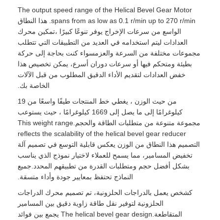
The output speed range of the Helical Bevel Gear Motor
spans from as low as 0.1 r/min up to 270 r/min. هذا النطاق
الواسع من سرعات الإخراج يوفر تنوعًا كبيرًا ،تمكين محرك
العدادات ليتم استخدامه في العديد من التطبيقات التي تتطلب
مجموعات مختلفة من السرعة والعزمسواء كنت بحاجة إلى حركة
بطيئة ومتحكم فيها أو سرعات دوران أسرع، يمكن تخصيص هذا
خفض العدادات لتقديم الأداء الدقيق المطلوب من قبل الآلات
الخاصة بك.
من حيث الوزن ، يغطي خط المنتجات طيفًا واسعًا من 19
كيلوغرامًا إلى ما يصل إلى 1669 كيلوغرامًا ، حيث يستوعب
مجموعة متنوعة من متطلبات الطاقة والحجم.This weight range
reflects the scalability of the helical bevel gear reducer
التصميم هذا النطاق من الوزن يعكس قابلية التوسع في تصميم آلة
تخفيض المسامير، مما يسمح للعملاء لاختيار نموذج الذي يناسب
بشكل أفضل حجم ومتطلبات القدرة من تطبيقهم المحدد.جميع
النماذج تحتفظ بمعايير جودة وأداء متسقة.
كشخص يعمل بالدراجات الحلزونية، تم تصميم محرك الدراجات
الحلزونية لتوفير نقل طاقة زاوية دقيق بين المسامير
المتقاطعة.The helical bevel gear design يجمع بين فوائد