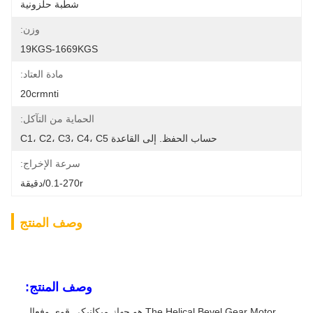
شطبة حلزونية
وزن:
19KGS-1669KGS
مادة العتاد:
20crmnti
الحماية من التآكل:
حساب الحفظ. إلى القاعدة C1، C2، C3، C4، C5
سرعة الإخراج:
0.1-270r/دقيقة
وصف المنتج
وصف المنتج:
The Helical Bevel Gear Motor هو جهاز ميكانيكي قوي وفعال