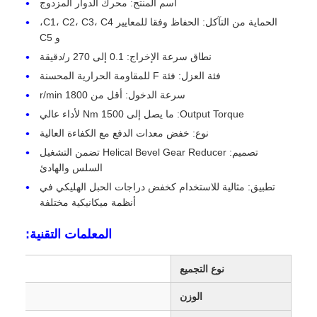
اسم المنتج: محرك الدوار المزدوج
الحماية من التآكل: الحفاظ وفقا للمعايير C1، C2، C3، C4،
و C5
نطاق سرعة الإخراج: 0.1 إلى 270 ر/دقيقة
فئة العزل: فئة F للمقاومة الحرارية المحسنة
سرعة الدخول: أقل من 1800 r/min
Output Torque: ما يصل إلى 1500 Nm لأداء عالي
نوع: خفض معدات الدفع مع الكفاءة العالية
تصميم: Helical Bevel Gear Reducer تضمن التشغيل
السلس والهادئ
تطبيق: مثالية للاستخدام كخفض دراجات الحبل الهليكي في
أنظمة ميكانيكية مختلفة
المعلمات التقنية:
نوع التجميع
الوزن