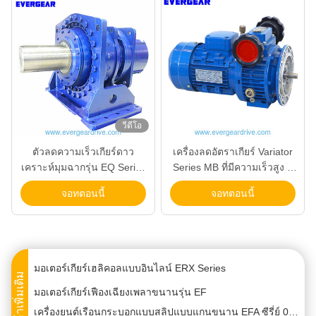
เครื่องยนต์เครื่องยนต์หนอนหมุนหมุนแบบหมุนหมุนแบบ ES Series ที่มีความทนทานกับระยะกําลัง 0.18KW-22KW และแรงปั่นผลิต 92N.m-4000N.m สําหรับตัวเลือกการติดตั้งหลายตัว
เครื่องยนต์เกียร์แกนขนานซีรีส์ EFF มีความแรง 0.18KW-200KW และแรงปั่น 200N.m-18000N.m พร้อมระบบป้องกันการเกียร์ C1-C5
วีดีโอ
มอเตอร์เกียร์แบบเฮลิคอลติดตั้งหน้าแปลนอนุกรม ERF ช่วงกำลัง 0.12KW-200KW และอัตราทด 3.4–285.61
ตัวลดความเร็วเกียร์ดาว
เครื่องลดอัตราเกียร์ Variator
ตัวลดความเร็วแบบเกลียว ERF Series ประหยัดพลังงาน ช่วงกำลัง 0.12KW-200KW และอัตราทด 3.4–285.61 สำหรับการใช้งานแบบติดตั้งหน้าแปลน
เคราะห์มุมฉากรุ่น EQ Series
Series MB ที่มีความเร็วสูง มี
เครื่องลดอัตราเกียร์ Variator Series MB ที่มีความเร็วสูง มีการควบคุมความละเอียดสูง และมีโครงสร้างเล็ก
พร้อมการออกแบบแบบโมดู
การควบคุมความละเอียดสูง
จอทตอนนี้
จอทตอนนี้
ลาร์สำหรับการใช้งานบดอัด
และมีโครงสร้างเล็ก
มอเตอร์เกียร์เฮลิคอลแบบอินไลน์ซีรีส์ ER
กำลังสูง
เครื่องยนต์เครื่องยนต์สับไฮลิคอลซีรีส์ EK
มอเตอร์เกียร์บีเวลแบบเฮลิคอลรุ่น EKA พร้อมช่วงกำลังไฟ 0.18KW-200KW และอัตราทด 5-33000 พร้อมเพลาแบบกลวง
มอเตอร์เกียร์เฮลิคอลแบบอินไลน์ ERX Series
สินค้าเพิ่มเติม
มอเตอร์เกียร์เฟืองเฉียงเพลาขนานรุ่น EF
เครื่องยนต์เรือนกระบอกแบบสลิปแบบแกนขนาน EFA ซีรี่ย์ 0.18KW-200KW ระยะกําลังและ 200N.m-18000N.m ทอร์คผลิต