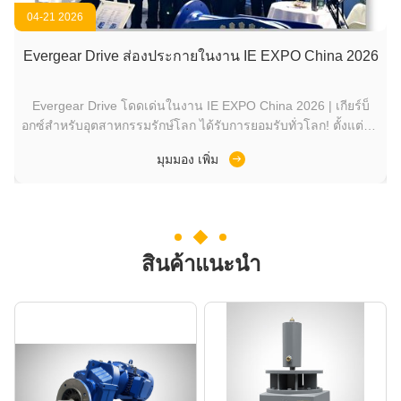
04-21 2026
"
Evergear Drive ส่องประกายในงาน IE EXPO China 2026
ง
Evergear Drive โดดเด่นในงาน IE EXPO China 2026 | เกียร์บ็
5
อกซ์สำหรับอุตสาหกรรมรักษ์โลก ได้รับการยอมรับทั่วโลก! ตั้งแต่วัน
อ
ที่ 13 ถึง 15 เมษายน งาน IE EXPO China 2026 ครั้งที่ 27 ได้
E
มุมมอง เพิ่ม
ปิดฉากลงอย่างประสบความสำเร็จในเซี่ยงไฮ้ Zhejiang Evergear
Drive ได้ปรากฏตัวอย่างแข็งแกร่งด้วยเกียร์บ็อกซ์สำหรับ
อุตสาหกรรม...
สินค้าแนะนำ