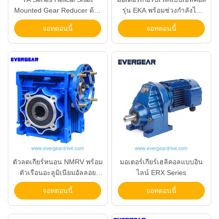
Mounted Gear Reducer ด้วย
รุ่น EKA พร้อมช่วงกำลังไฟ
ความจุ 0.75KW-200KW ระยะ
0.18KW-200KW และอัตราทด
จอทตอนนี้
จอทตอนนี้
พลังงาน, Output Hollow
5-33000 พร้อมเพลาแบบกลวง
Shaft, และระบบการออกแบบ
แบบโมดูล
ตัวลดเกียร์หนอน NMRV พร้อม
มอเตอร์เกียร์เฮลิคอลแบบอิน
ตัวเรือนอะลูมิเนียมอัลลอย
ไลน์ ERX Series
เพลาหนอนชุบแข็ง และช่วง
จอทตอนนี้
จอทตอนนี้
กำลังไฟ 0.06~22kw