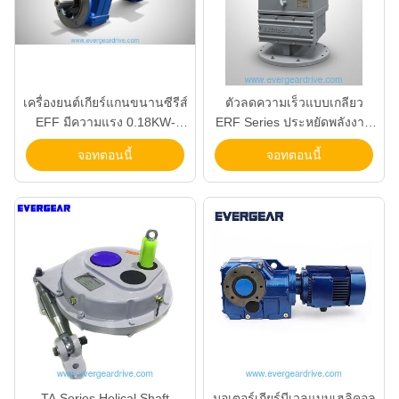
เครื่องยนต์เกียร์แกนขนานซีรีส์
ตัวลดความเร็วแบบเกลียว
EFF มีความแรง 0.18KW-
ERF Series ประหยัดพลังงาน
200KW และแรงปั่น 200N.m-
ช่วงกำลัง 0.12KW-200KW
จอทตอนนี้
จอทตอนนี้
18000N.m พร้อมระบบป้องกัน
และอัตราทด 3.4–285.61
การเกียร์ C1-C5
สำหรับการใช้งานแบบติดตั้ง
หน้าแปลน
TA Series Helical Shaft
มอเตอร์เกียร์บีเวลแบบเฮลิคอล