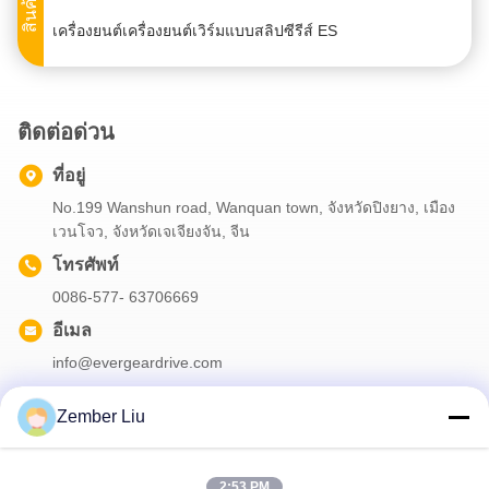
เครื่องยนต์เครื่องยนต์เวิร์มแบบสลิปซีรีส์ ES
มอเตอร์เกียร์หนอนแบบเฮลิคอล ESA Series พร้อมเอาต์พุตเพลา Hollow ช่วงกำลังไฟ 0.18KW-22KW และแรงบิด 92N.m-4000N.m
ตัวลดเกียร์ดาวเคราะห์มุมฉากรุ่น EQ พร้อมการออกแบบแบบแยกส่วนและประสิทธิภาพการป้องกันการกระแทกสูงสำหรับการใช้งานในอุตสาหกรรม
ติดต่อด่วน
ตัวลดความเร็วเกียร์ดาวเคราะห์มุมฉากรุ่น EQ Series พร้อมการออกแบบแบบโมดูลาร์สำหรับการใช้งานบดอัดกำลังสูง
กล่องเกียร์เบฟล์สไพรล์ซีรีส์ EZ ด้วยอัตราการลดความเร็ว 2:1 ถึง 5:1, ทอร์คการออกแรงสูงสุด 5700Nm และเสียงและการสั่นสะเทือนต่ํา
ที่อยู่
ชุดเกียร์ทดแบบขนานเฮลิคอลดีไซน์แบบโมดูลาร์ EH Series พร้อมอัตราทดแบบก้าวหน้าและการลดเสียงรบกวนสำหรับชุดขับเคลื่อนเกียร์อุตสาหกรรม
No.199 Wanshun road, Wanquan town, จังหวัดปิงยาง, เมือง
เวนโจว, จังหวัดเจเจียงจัน, จีน
ตัวลดเกียร์หนอน NMRV พร้อมตัวเรือนอะลูมิเนียมอัลลอย เพลาหนอนชุบแข็ง และช่วงกำลังไฟ 0.06~22kw
โทรศัพท์
EB Series 90 องศา มุมขวา Bevel Helical Gearbox ด้วยระยะกําลัง 4KW-4823KW และการออกแบบแบบโมดูลสําหรับการขับเคลื่อนเกียร์อุตสาหกรรม
0086-577- 63706669
TA Series Helical Shaft Mounted Gear Reducer ด้วยความจุ 0.75KW-200KW ระยะพลังงาน, Output Hollow Shaft, และระบบการออกแบบแบบโมดูล
อีเมล
มอเตอร์เกียร์แบบเฮลิคอลติดตั้งหน้าแปลนอนุกรม ERF ช่วงกำลัง 0.12KW-200KW และอัตราทด 3.4–285.61
info@evergeardrive.com
ตัวลดความเร็วแบบเกลียว ERF Series ประหยัดพลังงาน ช่วงกำลัง 0.12KW-200KW และอัตราทด 3.4–285.61 สำหรับการใช้งานแบบติดตั้งหน้าแปลน
เครื่องยนต์เครื่องยนต์หนอนหมุนหมุนแบบหมุนหมุนแบบ ES Series ที่มีความทนทานกับระยะกําลัง 0.18KW-22KW และแรงปั่นผลิต 92N.m-4000N.m สําหรับตัวเลือกการติดตั้งหลายตัว
Zember Liu
เครื่องยนต์เกียร์แกนขนานซีรีส์ EFF มีความแรง 0.18KW-200KW และแรงปั่น 200N.m-18000N.m พร้อมระบบป้องกันการเกียร์ C1-C5
เครื่องลดอัตราเกียร์ Variator Series MB ที่มีความเร็วสูง มีการควบคุมความละเอียดสูง และมีโครงสร้างเล็ก
จดหมายข่าวของเรา
2:53 PM