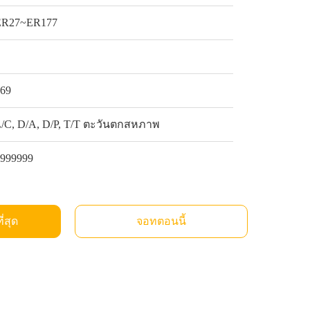
ER27~ER177
1
$69
L/C, D/A, D/P, T/T ตะวันตกสหภาพ
9999999
ี่สุด
จอทตอนนี้