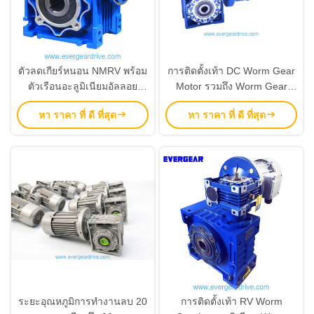
ตัวลดเกียร์หนอน NMRV พร้อม
การติดตั้งเท้า DC Worm Gear
ตัวเรือนอะลูมิเนียมอัลลอย
Motor รวมถึง Worm Gear
เพลาหนอนชุบแข็ง และช่วง
Reducer ที่สมบูรณ์แบบสําหรับ
หา ราคา ที่ ดี ที่สุด
หา ราคา ที่ ดี ที่สุด
กำลังไฟ 0.06~22kw
อุปกรณ์บรรจุและสายประกอบ
อัตโนมัติ
ระยะอุณหภูมิการทํางานลบ 20
การติดตั้งเท้า RV Worm