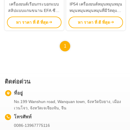
เครื่องยนต์เรือนกระบอกแบบ
IP54 เครื่องยนต์หมุนหมุนหมุน
สลิปแบบแกนขนาน EFA ซีรี่ย์
หมุนหมุนหมุนหมุนที่มีวัสดุแกน
0.18KW-200KW ระยะกําลัง
40Cr และ 20CrMnTi เห
หา ราคา ที่ ดี ที่สุด
หา ราคา ที่ ดี ที่สุด
และ 200N.m-18000N.m
มาะสําหรับการใช้งาน
ทอร์คผลิต
อุตสาหกรรมต่าง ๆ
1
ติดต่อด่วน
ที่อยู่
No.199 Wanshun road, Wanquan town, จังหวัดปิงยาง, เมือง
เวนโจว, จังหวัดเจเจียงจัน, จีน
โทรศัพท์
0086-13967775116