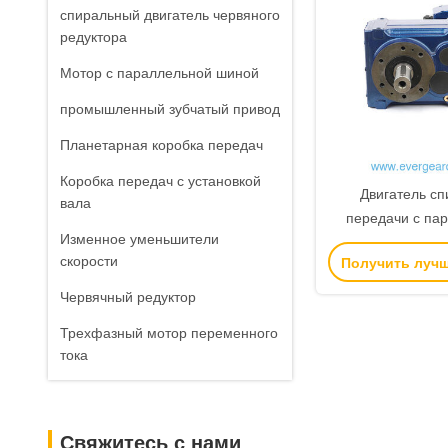
спиральный двигатель червяного
редуктора
Мотор с параллельной шиной
промышленный зубчатый привод
Планетарная коробка передач
Коробка передач с установкой
Двигатель с
вала
передачи с па
Изменное уменьшители
валом EF
скорости
Получить луч
Червячный редуктор
Трехфазный мотор переменного
тока
Свяжитесь с нами