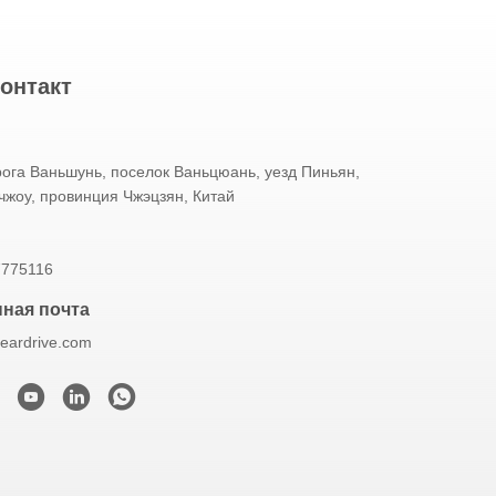
онтакт
ога Ваньшунь, поселок Ваньцюань, уезд Пиньян,
чжоу, провинция Чжэцзян, Китай
7775116
ная почта
eardrive.com