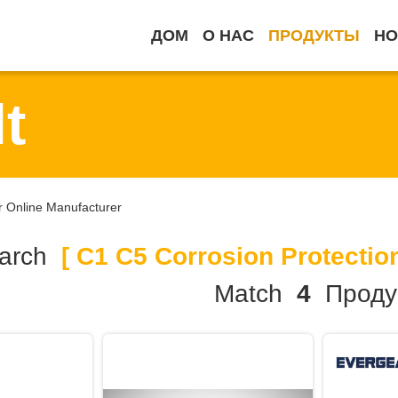
ДОМ
О НАС
ПРОДУКТЫ
НО
t
r Online Manufacturer
arch
[ C1 C5 Corrosion Protection
Match
4
Проду