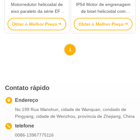
Motorredutor helicoidal de
IP54 Motor de engrenagem
eixo paralelo da série EFA
de bisel helicoidal com
com faixa de potência de
material de eixo 40Cr e
Obter o Melhor Preço
Obter o Melhor Preço
0,18KW-200KW e torque de
20CrMnTi adequado para
saída de 200N.m-18000N.m
várias aplicações industriais
1
Contato rápido
Endereço
No.199 Rua Wanshun, cidade de Wanquan, condado de
Pingyang, cidade de Wenzhou, província de Zhejiang, China
telefone
0086-13967775116