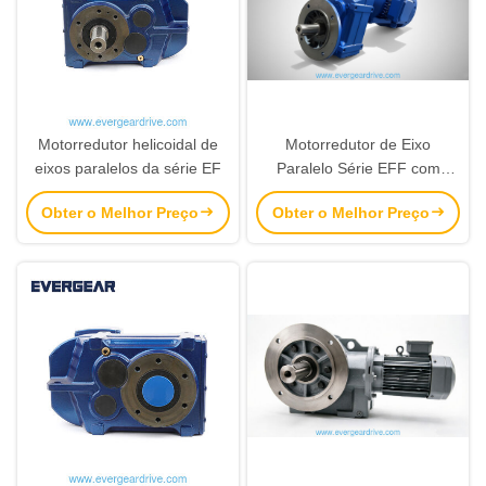
Motorredutor helicoidal de
Motorredutor de Eixo
eixos paralelos da série EF
Paralelo Série EFF com
Faixa de Potência de
Obter o Melhor Preço
Obter o Melhor Preço
0,18KW-200KW e Torque de
Saída de 200N.m-18000N.m
com Proteção Contra
Corrosão C1-C5