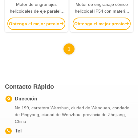
Motor de engranajes
Motor de engranaje cónico
helicoidales de eje paralelo
helicoidal IP54 con material
de la serie EFA con rango de
de eje 40Cr y 20CrMnTi
Obtenga el mejor precio
Obtenga el mejor precio
potencia de 0,18 kW-200 kW
adecuado para diversas
y par de salida de 200 Nm-
aplicaciones industriales
18000 Nm
1
Contacto Rápido
Dirección
No.199, carretera Wanshun, ciudad de Wanquan, condado
de Pingyang, ciudad de Wenzhou, provincia de Zhejiang,
China
Tel