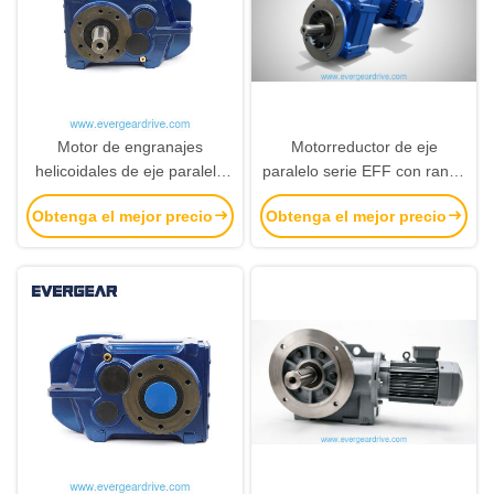
Motor de engranajes
Motorreductor de eje
helicoidales de eje paralelo
paralelo serie EFF con rango
de la serie EF
de potencia de 0,18 KW-200
Obtenga el mejor precio
Obtenga el mejor precio
KW y par de salida de 200
Nm-18000 Nm con
protección contra la
corrosión C1-C5