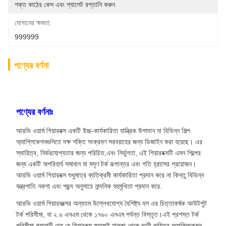
শক্ত কাঠের কেস এবং প্যালেট রপ্তানি করুন
যোগানের ক্ষমতা:
999999
পণ্যের বর্ণনা
পণ্যের বর্ণনাঃ
আরভি ওয়ার্ম গিয়ারবক্স একটি উচ্চ-কার্যকারিতা যান্ত্রিক উপাদান যা বিভিন্ন শিল্প
অ্যাপ্লিকেশনগুলিতে দক্ষ শক্তি সংক্রমণ সরবরাহের জন্য ডিজাইন করা হয়েছে। এর
স্থায়িত্ব, নির্ভরযোগ্যতার জন্য পরিচিত,এবং নির্ভুলতা, এই গিয়ারবক্সটি এমন শিল্পের
জন্য একটি অপরিহার্য সমাধান যা মসৃণ টর্ক রূপান্তর এবং গতি হ্রাসের প্রয়োজন।
আরভি ওয়ার্ম গিয়ারবক্স শুধুমাত্র ব্যতিক্রমী কার্যকারিতা প্রদান করে না কিন্তু বিভিন্ন
যন্ত্রপাতি নকশা এবং পছন্দ অনুসারে নান্দনিক বহুমুখিতা প্রদান করে.
আরভি ওয়ার্ম গিয়ারবক্সের অন্যতম উল্লেখযোগ্য বৈশিষ্ট্য হল এর চিত্তাকর্ষক আউটপুট
টর্ক পরিসীমা, যা ২.৬ এনএম থেকে ১৭৬০ এনএম পর্যন্ত বিস্তৃত।এই প্রশস্ত টর্ক
পরিসীমা গ্যারান্টি দেয় যে গিয়ারবক্স সহজেই হালকা থেকে ভারী দায়িত্ব অ্যাপ্লিকেশন