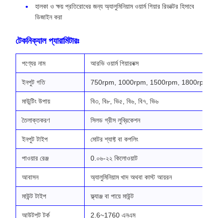
হালকা ও ক্ষয় প্রতিরোধের জন্য অ্যালুমিনিয়াম ওয়ার্ম গিয়ার রিডাক্টর হিসাবে
ডিজাইন করা
টেকনিক্যাল প্যারামিটারঃ
পণ্যের নাম
আরভি ওয়ার্ম গিয়ারবক্স
ইনপুট গতি
750rpm, 1000rpm, 1500rpm, 1800rpm
মাউন্টিং উপায়
বি৩, বি৮, ভি৫, বি৬, বি৭, ভি৬
তৈলাক্তকরণ
সিলড গ্রীস লুব্রিকেশন
ইনপুট টাইপ
মোটর শ্যাফ্ট বা কপলিং
পাওয়ার রেঞ্জ
0.০৬-২২ কিলোওয়াট
আবাসন
অ্যালুমিনিয়াম খাদ অথবা কাস্ট আয়রন
মাউন্ট টাইপ
ফ্ল্যাঞ্জ বা পায়ে মাউন্ট
আউটপুট টর্ক
2.6~1760 এনএম