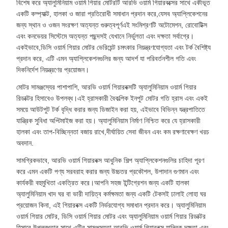
বিশেষ করে অ্যালুমিনিয়াম ওয়ার্ম গিয়ার মোটরটি আরভি ওয়ার্ম গিয়ারবক্সের সাথে একীভূত
একটি কম্প্যাক্ট, হালকা ও জারা প্রতিরোধী সমাধান প্রদান করে,যেসব অ্যাপ্লিকেশনের
জন্য স্থান ও ওজন সংরক্ষণ অত্যন্ত গুরুত্বপূর্ণএই সংমিশ্রণটি অটোমেশন, রোবোটিক্স
এবং কনভেয়র সিস্টেমে অত্যন্ত পছন্দসই যেখানে নির্ভুলতা এবং দক্ষতা সর্বাগ্রে।
একইভাবে,ডিসি ওয়ার্ম গিয়ার মোটর ভেরিয়েন্ট চমৎকার নিয়ন্ত্রণযোগ্যতা এবং টর্ক বৈশিষ্ট্য
প্রদান করে, এটি এমন অ্যাপ্লিকেশনগুলির জন্য আদর্শ যা পরিবর্তনশীল গতি এবং
দিকনির্দেশ নিয়ন্ত্রণের প্রয়োজন।
মোটর সামঞ্জস্যের পাশাপাশি, আরভি ওয়ার্ম গিয়ারবক্সটি অ্যালুমিনিয়াম ওয়ার্ম গিয়ার
রিডাক্টর হিসাবেও উপলব্ধ।এই হ্রাসকারী বৈকল্পিক ইনপুট মোটর গতি হ্রাস এবং একই
সময়ে আউটপুট টর্ক বৃদ্ধি করার জন্য ডিজাইন করা হয়, এইভাবে বিভিন্ন যন্ত্রপাতিতে
যান্ত্রিক সুবিধা অপ্টিমাইজ করা হয়। অ্যালুমিনিয়াম নির্মাণ নিশ্চিত করে যে হ্রাসকারী
হালকা এবং তাপ-বিচ্ছিন্নতা বজায় রাখে,দীর্ঘায়িত সেবা জীবন এবং কম রক্ষণাবেক্ষণ খরচ
অবদান.
সামগ্রিকভাবে, আরভি ওয়ার্ম গিয়ারবক্স আধুনিক শিল্প অ্যাপ্লিকেশনগুলির চাহিদা পূরণ
করে এমন একটি পণ্য সরবরাহ করার জন্য উচ্চতর প্রকৌশল, উপাদান গুণমান এবং
কার্যকরী বহুমুখিতা একত্রিত করে।আপনি সহজ ইন্টিগ্রেশন জন্য একটি হালকা
অ্যালুমিনিয়াম খাদ ঘর বা ভারী দায়িত্ব কর্মক্ষমতা জন্য একটি টেকসই ঢালাই লোহা ঘর
প্রয়োজন কিনা, এই গিয়ারবক্স একটি নির্ভরযোগ্য সমাধান প্রদান করে। অ্যালুমিনিয়াম
ওয়ার্ম গিয়ার মোটর, ডিসি ওয়ার্ম গিয়ার মোটর এবং অ্যালুমিনিয়াম ওয়ার্ম গিয়ার রিডাক্টর
হিসাবে উপলব্ধতার সাথে এটির সামঞ্জস্যতা,আরভি ওয়ার্ম গিয়ারবক্স যান্ত্রিক দক্ষতা এবং