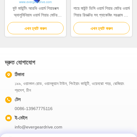
ফুট মাউন্টিং আরভি ওয়ার্ম গিয়ারবক্স
পায়ে মাউন্ট ডিসি ওয়ার্ম গিয়ার মোটর ওয়ার্ম
অ্যালুমিনিয়াম ওয়ার্ম গিয়ার মোটর
গিয়ার রিডাক্টর সহ প্যাকেজিং সরঞ্জাম এবং
অ্যালুমিনিয়াম নির্মাণ টেকসই এবং হালকা
স্বয়ংক্রিয় সমাবেশ লাইন জন্য নিখুঁত
উপযুক্ত অটোমেশন
এখন চ্যাট করুন
এখন চ্যাট করুন
দ্রুত যোগাযোগ
ঠিকানা
১৯৯, ওয়ানশুন রোড, ওয়ানকুয়ান টাউন, পিংইয়াং কাউন্টি, ওয়েনঝো শহর, ঝেজিয়াং
প্রদেশ, চীন
টেল
0086-13967775116
ই-মেইল
info@evergeardrive.com