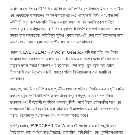
আরভি ওয়ার্ম গিয়ারবক্সটি ডিসি ওয়ার্ম গিয়ার মোটরগুলির মূল উপাদান হিসাবে রোবোটিক্স
এবং বৈদ্যুতিক যানবাহনেও ঘন ঘন ব্যবহৃত হয়।এর শক্তিশালী নির্মাণ এবং উচ্চ টর্ক
আউটপুট মসৃণ এবং দক্ষ গতি নিয়ন্ত্রণ করতে সক্ষম, যা এই অ্যাপ্লিকেশনগুলিতে
অত্যাবশ্যক। অ্যালুমিনিয়াম কৃমি গিয়ার হ্রাসকারী বৈকল্পিক হালকা ওজন নকশা এবং
উন্নত তাপ অপসারণের অতিরিক্ত সুবিধা প্রদান করে,এটি এমন অ্যাপ্লিকেশনের জন্য
আদর্শ যেখানে ওজন হ্রাস এবং তাপীয় ব্যবস্থাপনা অগ্রাধিকার.
এছাড়াও, EVERGEAR RV Worm Gearbox কৃষি যন্ত্রপাতি এবং নির্মাণ
সরঞ্জামগুলিতে ব্যাপকভাবে ব্যবহৃত হয়।ভারী লোড এবং কঠোর অপারেটিং অবস্থার
হ্যান্ডেল করার ক্ষমতা গিয়ারবক্স এটি ড্রাইভিং পাম্প জন্য পছন্দ পছন্দ করে তোলে,
মিশ্রণকারী এবং উত্তোলনকারী, যেখানে শক্তি নির্ভরযোগ্যতা এবং স্থায়িত্ব
অপরিহার্য।
এছাড়াও, আরভি ওয়ার্ম গিয়ারবক্স পুনর্নবীকরণযোগ্য শক্তির সিস্টেম যেমন বায়ু টারবাইন
এবং সৌর ট্র্যাকিং ডিভাইসগুলিতে ব্যবহারের জন্য উপযুক্ত।যেখানে দক্ষ শক্তি
রূপান্তর এবং দীর্ঘমেয়াদী স্থায়িত্ব গুরুত্বপূর্ণডিসি ওয়ার্ম গিয়ার মোটরগুলির সাথে এর
সামঞ্জস্যতা বিভিন্ন বৈদ্যুতিক এবং যান্ত্রিক সেটআপগুলিতে এর অভিযোজনযোগ্যতা
বাড়ায়, নিরবচ্ছিন্ন সংহতকরণ এবং অপারেশন নিশ্চিত করে।
সামগ্রিকভাবে, EVERGEAR RV Worm Gearbox একটি বহুমুখী এবং
নির্ভরযোগ্য পণ্য যা শিল্প স্বয়ংক্রিয়তা, রোবোটিক্স, কৃষি,নির্মাণ, এবং পুনর্নবীকরণযোগ্য