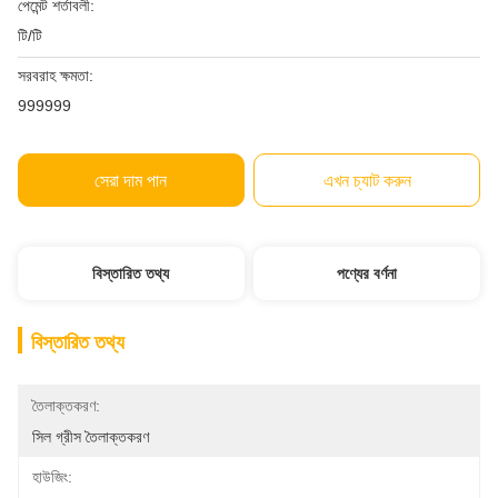
পেমেন্ট শর্তাবলী:
টি/টি
সরবরাহ ক্ষমতা:
999999
সেরা দাম পান
এখন চ্যাট করুন
বিস্তারিত তথ্য
পণ্যের বর্ণনা
বিস্তারিত তথ্য
তৈলাক্তকরণ:
সিল গ্রীস তৈলাক্তকরণ
হাউজিং: