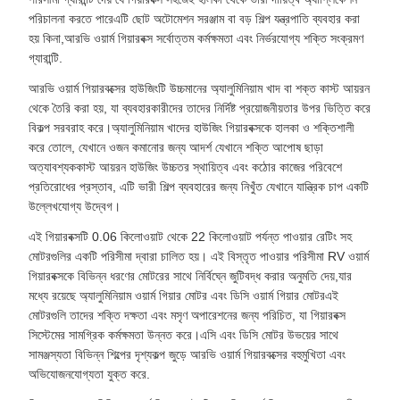
পরিচালনা করতে পারেএটি ছোট অটোমেশন সরঞ্জাম বা বড় শিল্প যন্ত্রপাতি ব্যবহার করা
হয় কিনা,আরভি ওয়ার্ম গিয়ারবক্স সর্বোত্তম কর্মক্ষমতা এবং নির্ভরযোগ্য শক্তি সংক্রমণ
গ্যারান্টি.
আরভি ওয়ার্ম গিয়ারবক্সের হাউজিংটি উচ্চমানের অ্যালুমিনিয়াম খাদ বা শক্ত কাস্ট আয়রন
থেকে তৈরি করা হয়, যা ব্যবহারকারীদের তাদের নির্দিষ্ট প্রয়োজনীয়তার উপর ভিত্তি করে
বিকল্প সরবরাহ করে।অ্যালুমিনিয়াম খাদের হাউজিং গিয়ারবক্সকে হালকা ও শক্তিশালী
করে তোলে, যেখানে ওজন কমানোর জন্য আদর্শ যেখানে শক্তি আপোষ ছাড়া
অত্যাবশ্যককাস্ট আয়রন হাউজিং উচ্চতর স্থায়িত্ব এবং কঠোর কাজের পরিবেশে
প্রতিরোধের প্রস্তাব, এটি ভারী শিল্প ব্যবহারের জন্য নিখুঁত যেখানে যান্ত্রিক চাপ একটি
উল্লেখযোগ্য উদ্বেগ।
এই গিয়ারবক্সটি 0.06 কিলোওয়াট থেকে 22 কিলোওয়াট পর্যন্ত পাওয়ার রেটিং সহ
মোটরগুলির একটি পরিসীমা দ্বারা চালিত হয়। এই বিস্তৃত পাওয়ার পরিসীমা RV ওয়ার্ম
গিয়ারবক্সকে বিভিন্ন ধরণের মোটরের সাথে নির্বিঘ্নে জুটিবদ্ধ করার অনুমতি দেয়,যার
মধ্যে রয়েছে অ্যালুমিনিয়াম ওয়ার্ম গিয়ার মোটর এবং ডিসি ওয়ার্ম গিয়ার মোটরএই
মোটরগুলি তাদের শক্তি দক্ষতা এবং মসৃণ অপারেশনের জন্য পরিচিত, যা গিয়ারবক্স
সিস্টেমের সামগ্রিক কর্মক্ষমতা উন্নত করে।এসি এবং ডিসি মোটর উভয়ের সাথে
সামঞ্জস্যতা বিভিন্ন শিল্পের দৃশ্যকল্প জুড়ে আরভি ওয়ার্ম গিয়ারবক্সের বহুমুখিতা এবং
অভিযোজনযোগ্যতা যুক্ত করে.