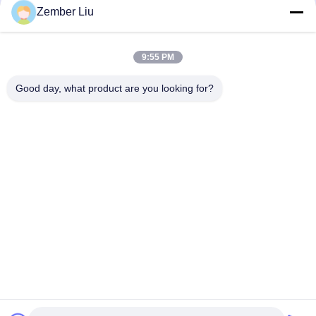
Zember Liu
আমাদের নিউজলেটার
9:55 PM
ডিসকাউন্ট এবং আরো জন্য আমাদের নিউজলেটার সদস্যতা.
Good day, what product are you looking for?
আমাদের সাথে যোগাযোগ করুন
গোপনীয়তা নীতি
|
সাইট ম্যাপ
| চীন ভালো গুণমান ইনলাইন হেলিকাল গিয়ারমোটর
সরবরাহকারী। কপিরাইট © 2026 ZHEJIANG EVERGEAR DRIVE CO.,LTD