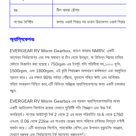
রঙ
নীল অথবা রৌপ্য
পণ্যের বৈশিষ্ট্য
কপার ওয়ার্ম গিয়ার সহ ডাবল রিডাকশন ওয়ার্ম গিয়ার রিডাক্ট
অ্যাপ্লিকেশনঃ
EVERGEAR RV Worm Gearbox, মডেল নাম্বার NMRV, একটি
অত্যন্ত নির্ভরযোগ্য এবং দক্ষ সমাধান যা চীন থেকে উদ্ভূত, যা বিভিন্ন শিল্পের চাহিদা
মেটাতে ডিজাইন করা হয়েছে। 750rpm এর ইনপুট গতি পরিসীমা সহ,১০০০ ঘূর্ণন,
1500rpm, এবং 1800rpm, এই কৃমি গিয়ারবক্স অসাধারণ কর্মক্ষমতা এবং বহুমুখিতা
প্রদান করে। এর দক্ষতা 90% পর্যন্ত পৌঁছায়, ন্যূনতম শক্তি ক্ষতি এবং অপ্টিমাম
শক্তি সংক্রমণ নিশ্চিত করে,এটি বিভিন্ন যান্ত্রিক অ্যাপ্লিকেশনের জন্য একটি চমৎকার
পছন্দ.
EVERGEAR RV Worm Gearbox এর প্রধান অ্যাপ্লিকেশনগুলির মধ্যে
একটি অটোমেশন সিস্টেমে রয়েছে যেখানে সুনির্দিষ্ট গতি নিয়ন্ত্রণ এবং উচ্চ টর্ক
অপরিহার্য। পণ্যের আউটপুট টর্ক 2 থেকে 2 এর মধ্যে পরিবর্তিত হয়.6 থেকে 1760
এনএম, 0.06 থেকে 22kw এর পাওয়ার রেঞ্জের সাথে শক্তির চাহিদার বিস্তৃত বর্ণালী
সমর্থন করে। এটি কনভেয়র সিস্টেম, প্যাকেজিং মেশিন,এবং উপাদান হ্যান্ডলিং সরঞ্জাম,
যেখানে ধ্রুবক এবং নির্ভরযোগ্য টর্ক অত্যন্ত গুরুত্বপূর্ণ।