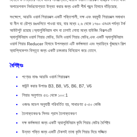
অপারেশনাল নির্ভরযোগ্যতা উন্নত করার জন্য একটি শীর্ষ পছন্দ হিসাবে দাঁড়িয়েছে.
সংক্ষেপে, আরভি ওয়ার্ম গিয়ারবক্স একটি শক্তিশালী, দক্ষ এবং বহুমুখী গিয়ারবক্স সমাধান
যা নীল বা রৌপ্য রঙগুলিতে পাওয়া যায়, যার মধ্যে ২.৬ থেকে ১৭৬০ এনএম পর্যন্ত টর্ক
আউটপুট রয়েছে।অ্যালুমিনিয়াম খাদ বা ঢালাই লোহা মধ্যে হাউজিং বিকল্পএটি
অ্যালুমিনিয়াম ওয়ার্ম গিয়ার মোটর, ডিসি ওয়ার্ম গিয়ার মোটর,এবং একটি অ্যালুমিনিয়াম
ওয়ার্ম গিয়ার Reducer হিসাবে উপলব্ধতা এটি কর্মক্ষমতা এবং স্থায়িত্ব খুঁজছেন শিল্প
অ্যাপ্লিকেশন বিস্তৃত জন্য একটি চমৎকার বিনিয়োগ করে তোলে.
বৈশিষ্ট্যঃ
পণ্যের নামঃ আরভি ওয়ার্ম গিয়ারবক্স
মাউন্ট করার উপায়ঃ B3, B8, V5, B6, B7, V6
গিয়ার অনুপাতঃ ৫ঃ১ থেকে ১০০:1
ওজনঃ মডেল অনুযায়ী পরিবর্তিত হয়, সাধারণত ৫-৫০ কেজি
তৈলাক্তকরণঃ সিলড গ্রাস তৈলাক্তকরণ
দক্ষ কর্মক্ষমতা জন্য একটি অ্যালুমিনিয়াম কৃমি গিয়ার মোটর বৈশিষ্ট্য
উন্নত শক্তি জন্য একটি টেকসই তামা কৃমি গিয়ার দিয়ে সজ্জিত