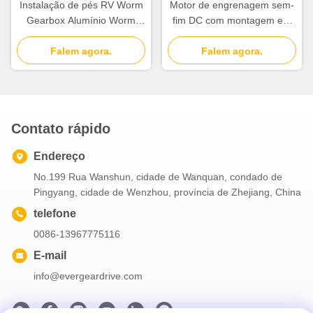
Instalação de pés RV Worm
Motor de engrenagem sem-
Gearbox Alumínio Worm
fim DC com montagem em
Gear Motor Alumínio
pé, incluindo redutor de
Construção Durável e leve
Falem agora.
engrenagem sem-fim,
Falem agora.
Automatização adequada
perfeito para equipamentos
de embalagem e linhas de
montagem automatizadas
Contato rápido
Endereço
No.199 Rua Wanshun, cidade de Wanquan, condado de
Pingyang, cidade de Wenzhou, província de Zhejiang, China
telefone
0086-13967775116
E-mail
info@evergeardrive.com