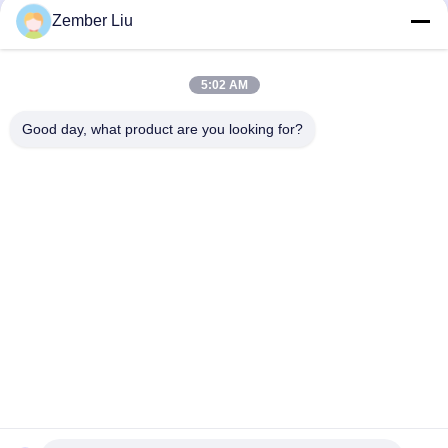
Zember Liu
Nosso boletim informativo
5:02 AM
Assine nossa newsletter para descontos e muito mais.
Good day, what product are you looking for?
Contacte-Nos
Política de Privacidade
|
Mapa do Site
| China bom Qualidade
Motor de engrenagem helicoidal em linha Fornecedor. Copyright
© 2026 ZHEJIANG EVERGEAR DRIVE CO.,LTD . Todos os