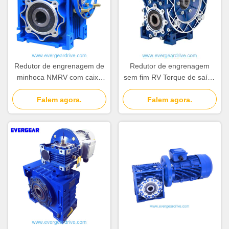
Redutor de engrenagem de
Redutor de engrenagem
minhoca NMRV com caixa
sem fim RV Torque de saída
de liga de alumínio, eixo de
da caixa de engrenagens
minhoca endurecido e faixa
Falem agora.
sem fim 2,6 a 1760 Nm
Falem agora.
de potência de 0,06 ~ 22kw
Faixa de temperatura
operacional menos 20
Celsius a 80 Celsius