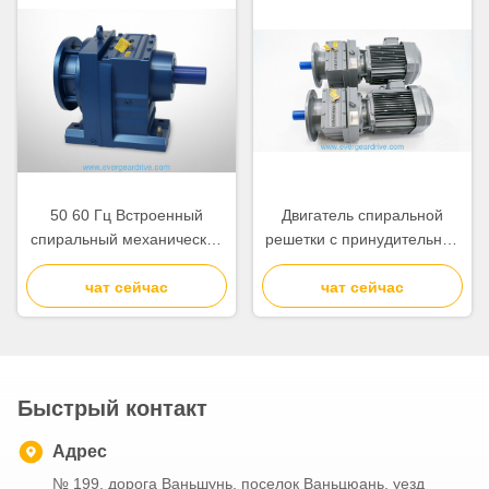
принудительной
принудительной
вентиляцией,
вентиляции,
обеспечивающий
обеспечивающего работу.
стабильность и работу
50 60 Гц Встроенный
Двигатель спиральной
спиральный механический
решетки с принудительной
коробка передач Мотор
вентиляцией,
предлагает выходной
чат сейчас
предназначенный для
чат сейчас
крутящий момент 110
обработки грузов от 6,2 до
15300 КНм Подходит для
980 кг для промышленного
систем промышленной
оборудования
автоматизации
Быстрый контакт
Адрес
№ 199, дорога Ваньшунь, поселок Ваньцюань, уезд