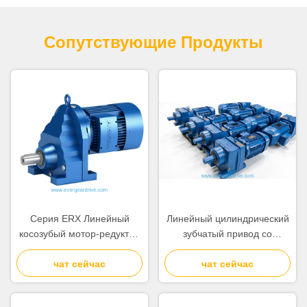
Сопутствующие Продукты
Серия ERX Линейный
Линейный цилиндрический
косозубый мотор-редуктор
зубчатый привод со
со сплошным валом и
сплошным валом,
одинарной передачей,
чат сейчас
разработанный с
чат сейчас
метод охлаждения с
использованием метода
самовентиляцией или
самовентиляции или