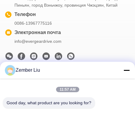
Пиньян, город Вэньчжоу, провинция Чжэцзян, Китай
Телефон
0086-13967775116
Электронная почта
info@evergeardrive.com
Zember Liu
Наш информационный бюллетень
Подпишитесь на нашу рассылку, чтобы получать скидки и
11:57 AM
многое другое.
Good day, what product are you looking for?