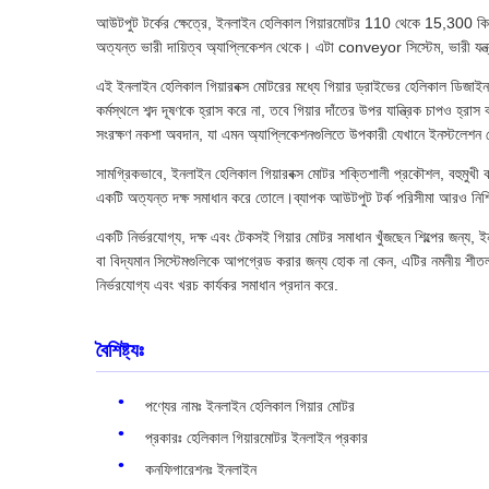
আউটপুট টর্কের ক্ষেত্রে, ইনলাইন হেলিকাল গিয়ারমোটর 110 থেকে 15,300 কিলোম
অত্যন্ত ভারী দায়িত্ব অ্যাপ্লিকেশন থেকে। এটা conveyor সিস্টেম, ভারী যন্ত্রপ
এই ইনলাইন হেলিকাল গিয়ারবক্স মোটরের মধ্যে গিয়ার ড্রাইভের হেলিকাল ডিজাইন ব
কর্মস্থলে শব্দ দূষণকে হ্রাস করে না, তবে গিয়ার দাঁতের উপর যান্ত্রিক চাপও হ্
সংরক্ষণ নকশা অবদান, যা এমন অ্যাপ্লিকেশনগুলিতে উপকারী যেখানে ইনস্টলেশন 
সামগ্রিকভাবে, ইনলাইন হেলিকাল গিয়ারবক্স মোটর শক্তিশালী প্রকৌশল, বহুমুখী কার
একটি অত্যন্ত দক্ষ সমাধান করে তোলে।ব্যাপক আউটপুট টর্ক পরিসীমা আরও নিশ্চিত
একটি নির্ভরযোগ্য, দক্ষ এবং টেকসই গিয়ার মোটর সমাধান খুঁজছেন শিল্পের জন্য, ই
বা বিদ্যমান সিস্টেমগুলিকে আপগ্রেড করার জন্য হোক না কেন, এটির নমনীয় শীতল 
নির্ভরযোগ্য এবং খরচ কার্যকর সমাধান প্রদান করে.
বৈশিষ্ট্যঃ
পণ্যের নামঃ ইনলাইন হেলিকাল গিয়ার মোটর
প্রকারঃ হেলিকাল গিয়ারমোটর ইনলাইন প্রকার
কনফিগারেশনঃ ইনলাইন