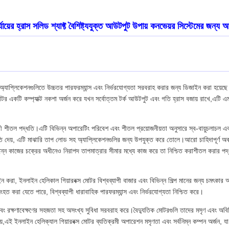
 হ্রাস সলিড শ্যাফ্ট বৈশিষ্ট্যযুক্ত আউটপুট উপায় কনভেয়র সিস্টেমের জন্য আ
 অ্যাপ্লিকেশনগুলিতে উচ্চতর পারফরম্যান্স এবং নির্ভরযোগ্যতা সরবরাহ করার জন্য ডিজাইন করা হয়েছে।এ
র একটি কম্প্যাক্ট নকশা অর্জন করে যখন সর্বোত্তম টর্ক আউটপুট এবং গতি হ্রাস বজায় রাখে,এটি এমন অ্য
ী শীতল পদ্ধতি।এটি বিভিন্ন অপারেটিং পরিবেশ এবং শীতল প্রয়োজনীয়তা অনুসারে স্ব-বায়ুচলাচল এবং 
মতি দেয়, এটি মাঝারি তাপ লোড সহ অ্যাপ্লিকেশনগুলির জন্য উপযুক্ত করে তোলে।আরো চাহিদাপূর্ণ অবস্
কাজের চক্রের অধীনেও নিরাপদ তাপমাত্রার সীমার মধ্যে কাজ করে তা নিশ্চিত করাশীতল করার পদ্ধতিতে 
রা, ইনলাইন হেলিকাল গিয়ারবক্স মোটর বিশ্বব্যাপী বাজার এবং বিভিন্ন শিল্প মানের জন্য চমৎকার অ
 সংহত করা যেতে পারে, বিশ্বব্যাপী ধারাবাহিক পারফরম্যান্স এবং নির্ভরযোগ্যতা নিশ্চিত করে।
বং রক্ষণাবেক্ষণের সহজতা সহ অসংখ্য সুবিধা সরবরাহ করে।বৈদ্যুতিক মোটরগুলি তাদের মসৃণ এবং অবিচ্ছি
য়,এই ইনলাইন হেলিক্যাল গিয়ারবক্স মোটর ব্যতিক্রমী অপারেশন মসৃণতা এবং সর্বনিম্ন কম্পন অর্জন, 