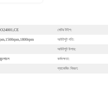
SO24001,CE
মোটর টাইপ:
rpm,1500rpm,1800rpm
আউটপুট গতি:
আউটপুট উপায়:
য়ুচলাচল
কর্মদক্ষতা:
প্যাকেজিং বিবরণ: