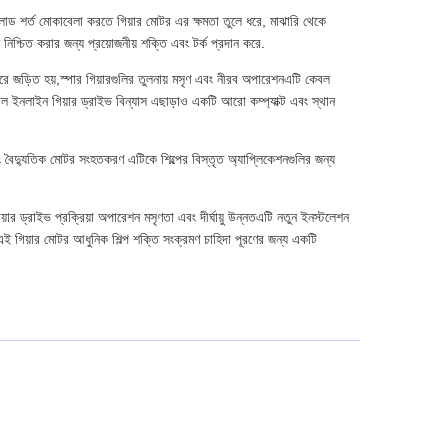
োড শর্ত মোকাবেলা করতে গিয়ার মোটর এর ক্ষমতা তুলে ধরে, মাঝারি থেকে
নিশ্চিত করার জন্য প্রয়োজনীয় শক্তি এবং টর্ক প্রদান করে.
ীরে জড়িত হয়,স্পার গিয়ারগুলির তুলনায় মসৃণ এবং নীরব অপারেশনএটি কেবল
্যাল ইনলাইন গিয়ার ড্রাইভ বিন্যাস এছাড়াও একটি আরো কম্প্যাক্ট এবং স্থান
এবং বৈদ্যুতিক মোটর সংহতকরণ এটিকে শিল্পের বিস্তৃত অ্যাপ্লিকেশনগুলির জন্য
়ার ড্রাইভ প্রক্রিয়া অপারেশন মসৃণতা এবং দীর্ঘায়ু উন্নতএটি নতুন ইনস্টলেশন
এই গিয়ার মোটর আধুনিক শিল্প শক্তি সংক্রমণ চাহিদা পূরণের জন্য একটি