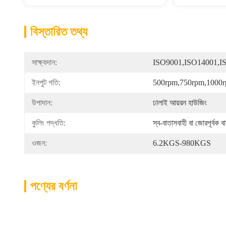
বিস্তারিত তথ্য
সাক্ষ্যদান:
ISO9001,ISO14001,I
ইনপুট গতি:
500rpm,750rpm,1000
উপাদান:
ঢালাই আয়রন হাউজিং
কুলিং পদ্ধতি:
স্ব-বাতাসবাহী বা জোরপূর্বক বা
ওজন:
6.2KGS-980KGS
পণ্যের বর্ণনা