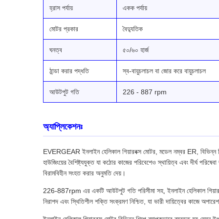
হ্রাস পর্যায়
একক পর্যায়
মোটর প্রকার
বৈদ্যুতিক
ঘনত্ব
৫০/৬০ হার্জ
ঠান্ডা করার পদ্ধতি
স্ব-বায়ুচলাচল বা জোর করে বায়ুচলাচল
আউটপুট গতি
226 - 887 rpm
অ্যাপ্লিকেশনঃ
EVERGEAR ইনলাইন হেলিকাল গিয়ারবক্স মোটর, মডেল নম্বর ER, বিভিন্ন শিল্প 
হাউজিংয়ের বৈশিষ্ট্যযুক্ত যা কঠোর কাজের পরিবেশেও স্থায়িত্ব এবং দীর্ঘ পরিষেব
বিরামবিহীন সংহত করার অনুমতি দেয়।
226-887rpm এর একটি আউটপুট গতি পরিসীমা সহ, ইনলাইন হেলিকাল গিয়ারবক্স মোটর
নিরাপদ এবং স্থিতিশীল শক্তি সংক্রমণ নিশ্চিত, যা ভারী দায়িত্বের কাজে অপারেশ