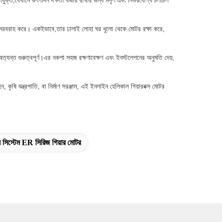
পযুক্ত,যেখানে উৎপাদন দক্ষতা বজায় রাখার জন্য মসৃণ এবং নির্ভরযোগ্য চলাচল
্ব সরবরাহ করে। একইভাবে,তার ঢালাই লোহা ঘর ধুলো থেকে মোটর রক্ষা করে,
ণ অত্যন্ত গুরুত্বপূর্ণ।এর নকশা সহজ রক্ষণাবেক্ষণ এবং ইনস্টলেশনের অনুমতি দেয়,
ৃষি যন্ত্রপাতি, বা নির্মাণ সরঞ্জাম, এই ইনলাইন হেলিকাল গিয়ারবক্স মোটর
 সিস্টেম ER সিরিজ গিয়ার মোটর