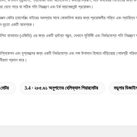
উত্পাদন, উপাদান হ্যান্ডলিং, প্যাকেজিং এবং অটোমেশন। উদাহরণস্বরূপ, এটি কনভেয়র সিস্টেমের জন্য উ
 যেতে পারে যা সঠিক গতি নিয়ন্ত্রণ এবং টর্ক ম্যানেজমেন্ট প্রয়োজন।
স মোটর চ্যালেঞ্জিং বাইরের অবস্থার সাথে মোকাবিলা করার জন্য প্রয়োজনীয় শক্তি এবং স্থায়িত
খানে দৃঢ়তা একটি আবশ্যক।
িত যানবাহন (এজিভি) এর জন্য একটি দুর্দান্ত পছন্দ, যেখানে সুনির্দিষ্ট এবং নির্ভরযোগ্য গতি নিয়ন্ত্র
ন এবং দৃশ্যকল্পের জন্য একটি নির্ভরযোগ্য এবং দক্ষ উপাদান হিসাবে দাঁড়িয়েছে।সামগ্রী পরিবহন, ক
মনীয়তা প্রদান করে।
 মোটর
3.4 ∙ ২৮৫.৬১ অনুপাতের হেলিক্যাল গিয়ারমোটর
মডুলার ডিজাইন