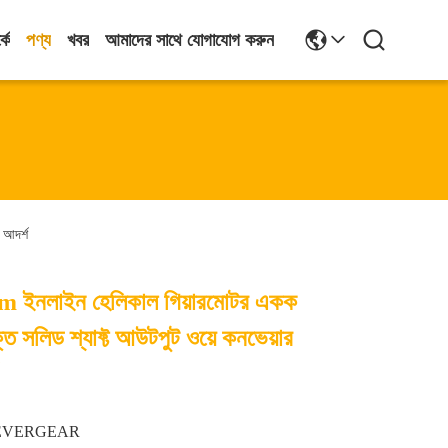
কে
পণ্য
খবর
আমাদের সাথে যোগাযোগ করুন
 আদর্শ
m ইনলাইন হেলিকাল গিয়ারমোটর একক
যযুক্ত সলিড শ্যাফ্ট আউটপুট ওয়ে কনভেয়ার
EVERGEAR