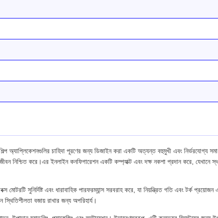
অ্যাপ্লিকেশনগুলির চাহিদা পূরণের জন্য ডিজাইন করা একটি অত্যন্ত বহুমুখী এবং নির্ভরযোগ্য সম
া জীবন নিশ্চিত করে।এর ইনলাইন কনফিগারেশন একটি কম্প্যাক্ট এবং দক্ষ নকশা প্রদান করে, যেখানে স্থান 
টি সুনির্দিষ্ট এবং ধারাবাহিক পারফরম্যান্স সরবরাহ করে, যা নিয়ন্ত্রিত গতি এবং টর্ক প্রয়োজ
ন স্থিতিশীলতা বজায় রাখার জন্য অপরিহার্য।