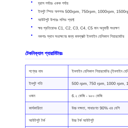
হ্রাস পর্যায়ঃ একক পর্যায়
ইনপুট স্পিড অপশনঃ 500rpm, 750rpm, 1000rpm, 150
আউটপুট উপায়ঃ সলিড শ্যাফ্ট
ক্ষয় প্রতিরোধঃ C1, C2, C3, C4, C5 মান অনুযায়ী সংরক্ষণ
নকশাঃ স্থান সংরক্ষণের জন্য কমপ্যাক্ট ইনলাইন হেলিকাল গিয়ারমোটর
টেকনিক্যাল প্যারামিটারঃ
পণ্যের নাম
ইনলাইন হেলিকাল গিয়ারমোটর (ইনলাইন হেলি
ইনপুট গতি
500 rpm, 750 rpm, 1000 rpm, 
ওজন
6.২ কেজি - ৯৮০ কেজি
কার্যকারিতা
উচ্চ দক্ষতা, সাধারণত 90% এর বেশি
আউটপুট টর্ক
উচ্চ টর্ক আউটপুট