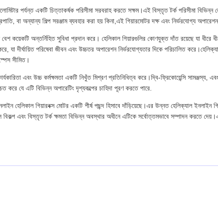
িটার পর্যন্ত একটি চিত্তাকর্ষক পরিসীমা সরবরাহ করতে সক্ষম।এই বিস্তৃত টর্ক পরিসীমা বিভিন্ন ল
াতি, বা অন্যান্য শিল্প সরঞ্জাম ব্যবহার করা হয় কিনা,এই গিয়ারমোটর দক্ষ এবং নির্ভরযোগ্য অপারেশন 
েশ কয়েকটি অন্তর্নিহিত সুবিধা প্রদান করে। হেলিকাল গিয়ারগুলির কোণযুক্ত দাঁত রয়েছে যা ধীরে ধ
রাস করে, যা দীর্ঘায়িত পরিষেবা জীবন এবং উচ্চতর অপারেশন নির্ভরযোগ্যতার দিকে পরিচালিত করে।হেলিক
স্পেস সীমিত।
্যকারিতা এবং উচ্চ কর্মক্ষমতা একটি নিখুঁত মিশ্রণ প্রতিনিধিত্ব করে।দ্বি-ফ্রিকোয়েন্সি সামঞ্জস্য, 
 করে যে এটি বিভিন্ন অপারেটিং দৃশ্যকল্পের চাহিদা পূরণ করতে পারে.
নলাইন হেলিকাল গিয়ারবক্স মোটর একটি শীর্ষ পছন্দ হিসাবে দাঁড়িয়েছে।এর উন্নত হেলিক্যাল ইনলাইন গিয
বিকল্প এবং বিস্তৃত টর্ক ক্ষমতা বিভিন্ন অবস্থার অধীনে এটিকে সর্বোত্তমভাবে সম্পাদন করতে দেয়।