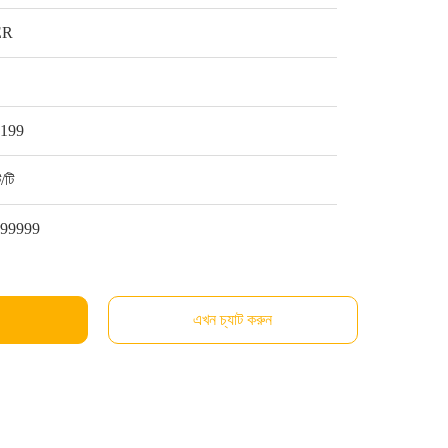
ER
1
$199
ি/টি
999999
এখন চ্যাট করুন