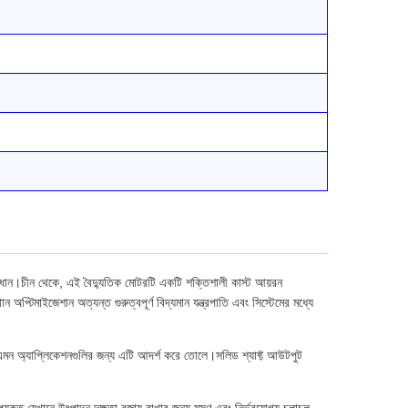
াধান।চীন থেকে, এই বৈদ্যুতিক মোটরটি একটি শক্তিশালী কাস্ট আয়রন
অপ্টিমাইজেশান অত্যন্ত গুরুত্বপূর্ণ বিদ্যমান যন্ত্রপাতি এবং সিস্টেমের মধ্যে
ন এমন অ্যাপ্লিকেশনগুলির জন্য এটি আদর্শ করে তোলে।সলিড শ্যাফ্ট আউটপুট