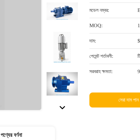
মডেল নম্বর:
MOQ:
দাম:
পেমেন্ট শর্তাবলী:
ট
সরবরাহ ক্ষমতা:
সেরা দাম পান
পণ্যের বর্ণনা