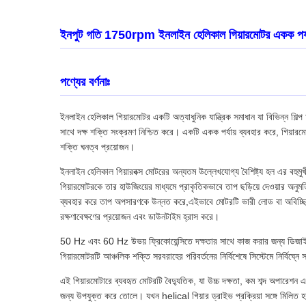
ইনপুট গতি 1750rpm ইনলাইন হেলিকাল গিয়ারমোটর একক পর্যায়ের
পণ্যের বর্ণনাঃ
ইনলাইন হেলিকাল গিয়ারমোটর একটি অত্যাধুনিক যান্ত্রিক সমাধান যা বিভিন্ন শিল্প
সাথে দক্ষ শক্তি সংক্রমণ নিশ্চিত করে। একটি একক পর্যায় ব্যবহার করে, গিয়ারমোট
শক্তি ঘনত্ব প্রয়োজন।
ইনলাইন হেলিকাল গিয়ারবক্স মোটরের অন্যতম উল্লেখযোগ্য বৈশিষ্ট্য হল এর বহুমুখ
গিয়ারমোটরকে তার হাউজিংয়ের মাধ্যমে প্রাকৃতিকভাবে তাপ ছড়িয়ে দেওয়ার অনু
ব্যবহার করে তাপ অপসারণকে উন্নত করে,এইভাবে মোটরটি ভারী লোড বা অবিচ্ছিন্ন 
রক্ষণাবেক্ষণের প্রয়োজন এবং ডাউনটাইম হ্রাস করে।
50 Hz এবং 60 Hz উভয় ফ্রিকোয়েন্সিতে দক্ষতার সাথে কাজ করার জন্য ডিজাইন ক
গিয়ারমোটরটি আঞ্চলিক শক্তি সরবরাহের পরিবর্তনের নির্বিশেষে সিস্টেমে নির্বিঘ্নে
এই গিয়ারমোটারে ব্যবহৃত মোটরটি বৈদ্যুতিক, যা উচ্চ দক্ষতা, কম শব্দ অপারেশন এ
জন্য উপযুক্ত করে তোলে। যখন helical গিয়ার ড্রাইভ প্রক্রিয়া সঙ্গে মিলিত হ