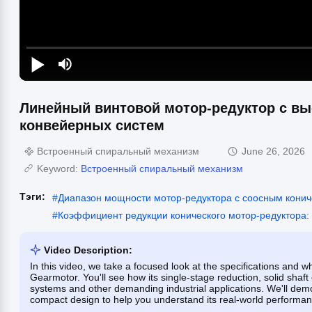
Линейный винтовой мотор-редуктор с в
конвейерных систем
Встроенный спиральный механизм
June 26, 2026
Keyword:
Встроенный спиральный механизм
Тэги:
#
Диапазон мощности мотор-редуктора с соосным конич
#
Коэффициент редукции конического мотор-редуктора:
Video Description:
In this video, we take a focused look at the specifications and w
Gearmotor. You'll see how its single-stage reduction, solid shaft
systems and other demanding industrial applications. We'll demo
compact design to help you understand its real-world performanc