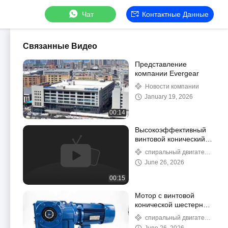
Чат
Контактные Данные
Связанные Видео
Представление
компании Evergear
Новости компании
January 19, 2026
00:14
Высокоэффективный
винтовой конический
мотор-редуктор для
спиральный двигатель
промышленности
косых редукторов
June 26, 2026
00:15
Мотор с винтовой
конической шестерней
высокой
спиральный двигатель
эффективности,
косых редукторов