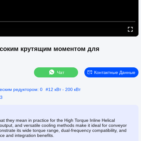
ысоким крутящим моментом для
Чат
Контактные Данные
еским редуктором: 0
#
12 кВт - 200 кВт
 3
hat they mean in practice for the High Torque Inline Helical
 output, and versatile cooling methods make it ideal for conveyor
nstrate its wide torque range, dual-frequency compatibility, and
e and integration benefits.