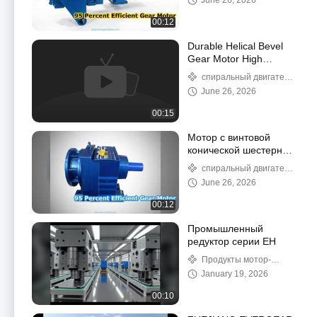
June 26, 2026
мощность 95
процентов
00:12
Durable Helical Bevel
Gear Motor High
Efficiency Solution
спиральный двигатель
косых редукторов
June 26, 2026
00:15
Мотор с винтовой
конической шестерней
высокой
спиральный двигатель
эффективности,
косых редукторов
June 26, 2026
мощность 95
процентов
00:12
Промышленный
редуктор серии EH
Продукты мотор-
редукторов
January 19, 2026
00:10