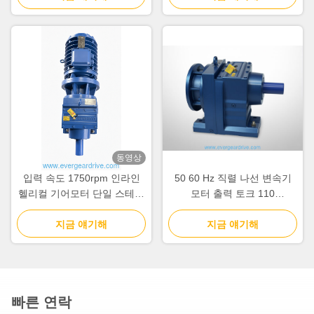
정적인 작동을 제공합니다.
이브
동영상
입력 속도 1750rpm 인라인
50 60 Hz 직렬 나선 변속기
헬리컬 기어모터 단일 스테이
모터 출력 토크 110
지 감속은 컨베이어 시스템에
15300KNm 산업 자동화 시스
이상적인 솔리드 샤프트 출력
지금 얘기해
지금 얘기해
템에 적합
방식을 특징으로 합니다.
빠른 연락