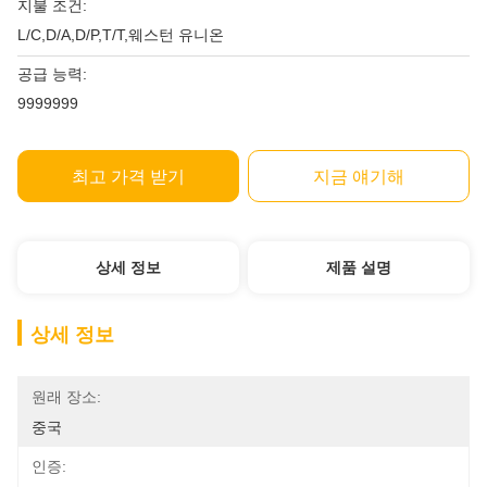
지불 조건:
L/C,D/A,D/P,T/T,웨스턴 유니온
공급 능력:
9999999
최고 가격 받기
지금 얘기해
상세 정보
제품 설명
상세 정보
원래 장소:
중국
인증: