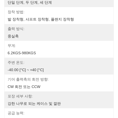
단일 단계, 두 단계, 세 단계
장착 방법:
발 장착형, 샤프트 장착형, 플랜지 장착형
출력 방식:
중실축
무게:
6.2KGS-980KGS
주변 온도:
-40.00 [°C] ~ +40 [°C]
기어 출력축의 회전 방향:
CW 회전 또는 CCW
포장 세부 사항:
강한 나무로 되는 케이스 및 깔판
공급 능력: