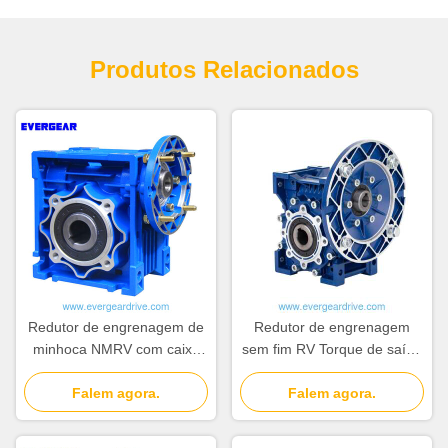
Produtos Relacionados
Redutor de engrenagem de
Redutor de engrenagem
minhoca NMRV com caixa
sem fim RV Torque de saída
de liga de alumínio, eixo de
da caixa de engrenagens
minhoca endurecido e faixa
Falem agora.
sem fim 2,6 a 1760 Nm
Falem agora.
de potência de 0,06 ~ 22kw
Faixa de temperatura
operacional menos 20