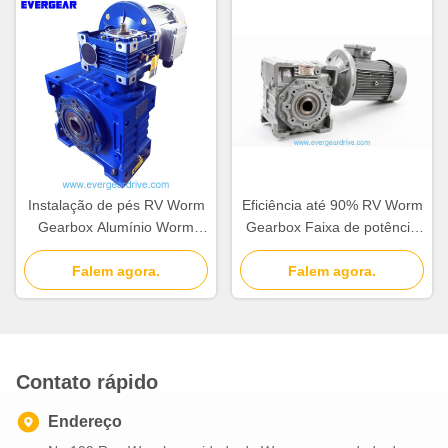
Celsius a 80 Celsius
Instalação de pés RV Worm
Eficiência até 90% RV Worm
Gearbox Alumínio Worm
Gearbox Faixa de potência
Gear Motor Alumínio
0,06 a 22kw Cor azul ou
Construção Durável e leve
Falem agora.
prateada Projetado para
Falem agora.
Automatização adequada
longa vida útil
Contato rápido
Endereço