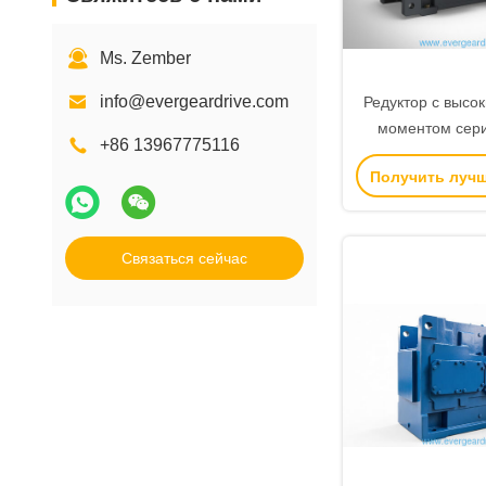
Ms. Zember
info@evergeardrive.com
Редуктор с высо
моментом сер
+86 13967775116
коническо-цил
Получить луч
передачей, чугу
и фланцем 
промышленног
Связаться сейчас