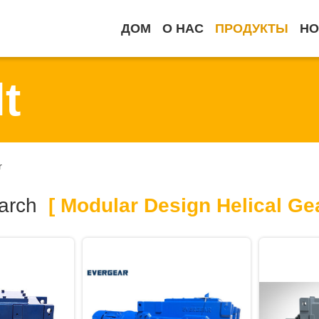
ДОМ
О НАС
ПРОДУКТЫ
НО
t
r
arch
[ Modular Design Helical Ge