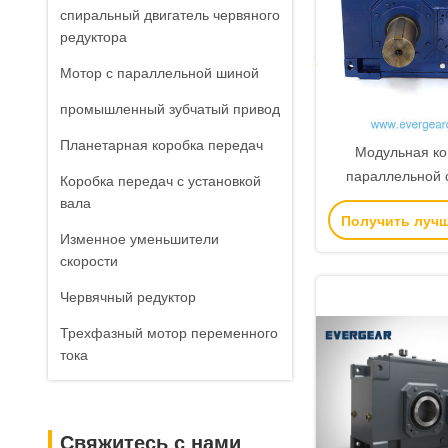
спиральный двигатель червяного
редуктора
Мотор с параллельной шиной
промышленный зубчатый привод
Планетарная коробка передач
Модульная ко
параллельной 
Коробка передач с установкой
коробки переда
вала
Получить луч
прогрессивным 
Изменное уменьшители
и снижением
скорости
промышленног
Червячный редуктор
Трехфазный мотор переменного
тока
Свяжитесь с нами