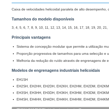
Caixa de velocidades helicoidal paralela de alto desempenho, c
Tamanhos do modelo disponíveis
3, 4, 5, 6, 7, 8, 9, 10, 11, 12, 13, 14, 15, 16, 17, 18, 19, 20, 21,
Principais vantagens
Sistema de concepção modular que permite a utilização mu
Proporção progressiva de tamanhos para uma selecção e 
Melhoria da redução do ruído através de engrenagens de 
Modelos de engrenagens industriais helicoidais
EH1SH
EH2SH, EH2HH, EH2DH, EH2KH, EH2HM, EH2DM, EH2KM
EH3SH, EH3HH, EH3DH, EH3KH, EH3HM, EH3DM, EH3KM
EH4SH, EH4HH, EH4DH, EH4KH, EH4HM, EH4DM, EH4KM