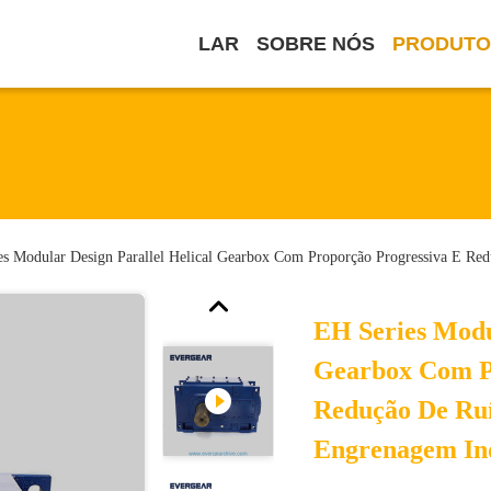
LAR
SOBRE NÓS
PRODUTO
es Modular Design Parallel Helical Gearbox Com Proporção Progressiva E Re
EH Series Modu
Gearbox Com P
Redução De Ru
Engrenagem Ind