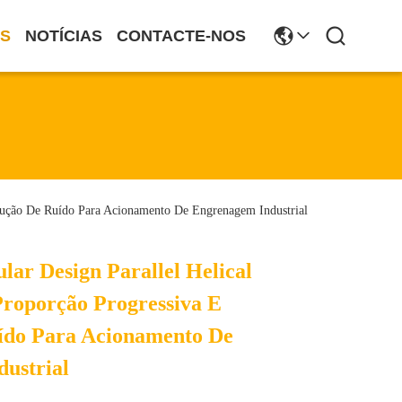
S
NOTÍCIAS
CONTACTE-NOS
dução De Ruído Para Acionamento De Engrenagem Industrial
lar Design Parallel Helical
roporção Progressiva E
ído Para Acionamento De
ustrial