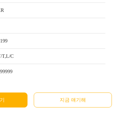
ER
1
$199
/T,L/C
999999
받기
지금 얘기해