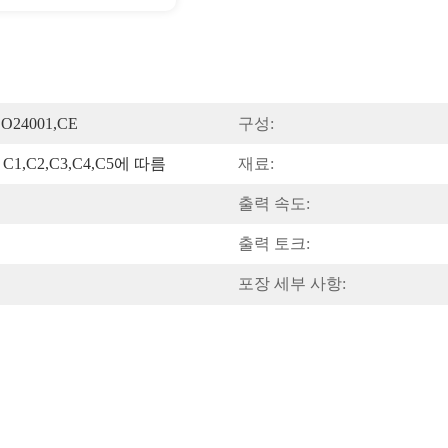
SO24001,CE
구성:
1,C2,C3,C4,C5에 따름
재료:
출력 속도:
출력 토크:
포장 세부 사항: