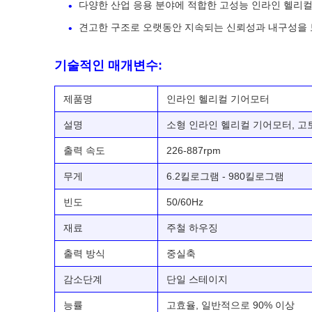
다양한 산업 응용 분야에 적합한 고성능 인라인 헬리컬
견고한 구조로 오랫동안 지속되는 신뢰성과 내구성을 
기술적인 매개변수:
제품명
인라인 헬리컬 기어모터
설명
소형 인라인 헬리컬 기어모터, 고
출력 속도
226-887rpm
무게
6.2킬로그램 - 980킬로그램
빈도
50/60Hz
재료
주철 하우징
출력 방식
중실축
감소단계
단일 스테이지
능률
고효율, 일반적으로 90% 이상