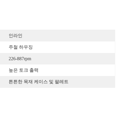
인라인
주철 하우징
226-887rpm
높은 토크 출력
튼튼한 목재 케이스 및 팔레트