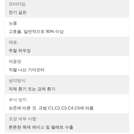
모터타입:
전기 같은
능률:
고효율, 일반적으로 90% 이상
재료:
주철 하우징
제품명:
직렬 나선 기어모터
냉각방식:
자체 환기 또는 강제 환기
부식 방지:
보존에 따른 것. 규범 C1,C2,C3,C4,C5에 따름
포장 세부 사항:
튼튼한 목재 케이스 및 팔레트 수출