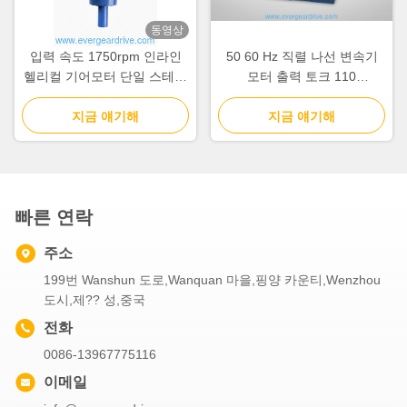
동영상
입력 속도 1750rpm 인라인
50 60 Hz 직렬 나선 변속기
헬리컬 기어모터 단일 스테이
모터 출력 토크 110
지 감속은 컨베이어 시스템에
15300KNm 산업 자동화 시스
이상적인 솔리드 샤프트 출력
지금 얘기해
지금 얘기해
템에 적합
방식을 특징으로 합니다.
빠른 연락
주소
199번 Wanshun 도로,Wanquan 마을,핑양 카운티,Wenzhou
도시,제?? 성,중국
전화
0086-13967775116
이메일