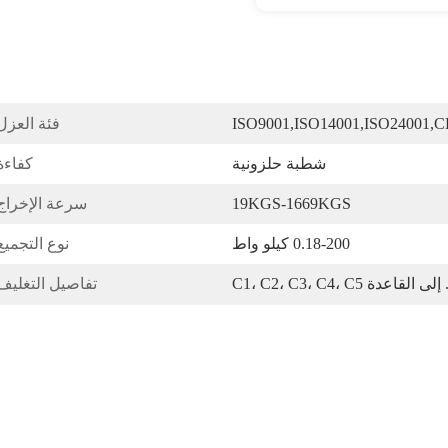
ISO9001,ISO14001,ISO24001,C
فئة العزل
شطبة حلزونية
كفاءة
19KGS-1669KGS
سرعة الإخراج
0.18-200 كيلو واط
نوع التجميع
ة C1، C2، C3، C4، C5
تفاصيل التغليف