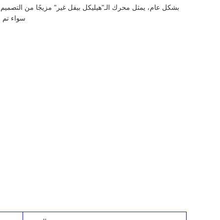
بشكل عام، يمثل محرك الـ"هيليكل بيفل غير" مزيجًا من التصميم ال
سواء تم ا