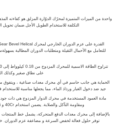
التكلفة للاستخدام الطويل الأجل.ضمان تحويل الق
للتعامل مع الأحمال الثقيلة ومتطلبات الدوران المطالبة بسهول
على نطاق صغير وكذلك المع
جيد ضد دخول الغبار ورذاذ الماء، مما يجعلها مناسبة للاستخدا
ومقاومة التآكل والصلابة. يضمن استخدام 40Cr و 20CrMnTi أن يمكن للعمود مقاومة الضغوط العالية وحمل الدوران دون تشوه أو فشل.هذا يساهم بشكل كبير في متانة وموثوقية المحرك المزدوج.
بالإضافة إلى محرك معدات الدفع المتحركة، يشمل خط المنتجات أيض