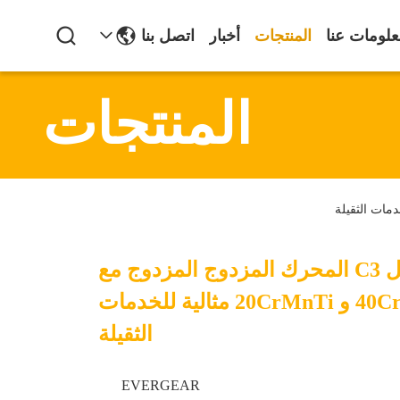
لومات عنا
المنتجات
أخبار
اتصل بنا
المنتجات
الحماية من التآكل C3 المحرك المزدوج المزدوج مع
مادة العمود 40Cr و 20CrMnTi مثالية للخدمات
الثقيلة
EVERGEAR