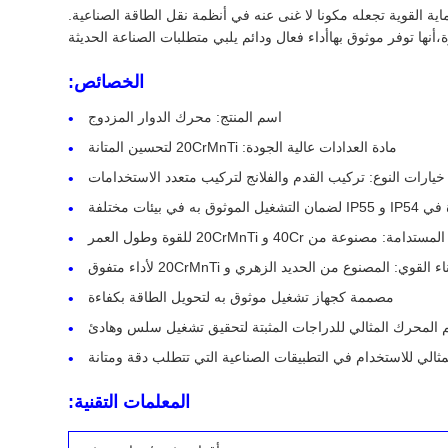
اية القوية تجعله مكونا لا غنى عنه في أنظمة نقل الطاقة الصناعية.
 توفر موثوق بهاأداء فعال ودائم يلبي متطلبات الصناعة الحديثة
الخصائص:
اسم المنتج: محرك الدوار المزدوج
مادة العدادات عالية الجودة: 20CrMnTi لتحسين المتانة
خيارات النوع: تركيب القدم والفلانج لتركيب متعدد الاستخدامات
في بيئات مختلفة
: مصنوعة من 40Cr و 20CrMnTi للقوة وطول العمر
اء القوي: المصنوع من الحديد الزهري و 20CrMnTi لأداء متفوق
مصممة كجهاز تشغيل موثوق به لتحويل الطاقة بكفاءة
 المحرك المثالي للدراجات المثبتة لتحقيق تشغيل سلس وهادئ
ثالي للاستخدام في التطبيقات الصناعية التي تتطلب دقة ومتانة
المعلمات التقنية: