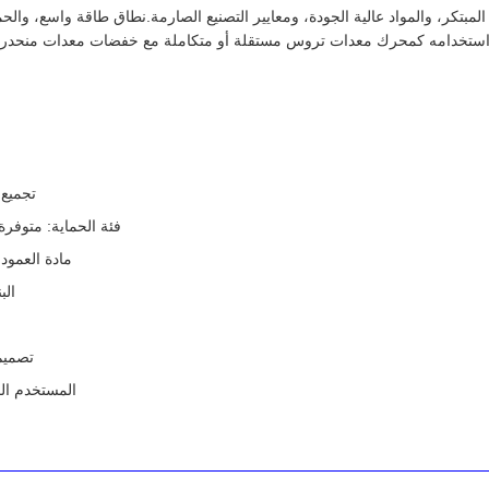
مبتكر، والمواد عالية الجودة، ومعايير التصنيع الصارمة.نطاق طاقة واسع، والحم
ستخدامه كمحرك معدات تروس مستقلة أو متكاملة مع خفضات معدات منحدرة،أنها
تجميع 
فئة الحماية: متوفرة في IP54 و IP55 لضمان التشغيل الموثوق به 
مادة العمود المستدامة
البن
تصميم
المستخدم الم