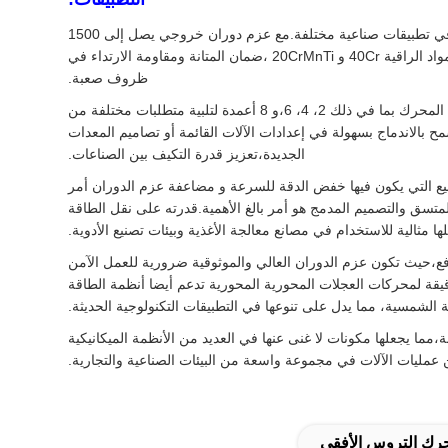
محرك EVERGEAR Helical Bevel Gear Motor ، النموذج EK ، من الصين ، هو جهاز ميكانيكي عالي الأداء مصمم لتقديم نقل طاقة موثوق به في تطبيقات صناعية مختلفة.مع عزم دوران خروجي يصل إلى 1500
Nm، هذا الجهاز المتحرك المزدوج هو مثالي للسيناريوهات التي تتطلب تحويل عزم الدوران قوي وفعال. يحتوي المحرك على عمود مصنوع من المواد الراقية 40Cr و 20CrMnTi ،ضمان المتانة ومقاومة الارتداء في
ظروف صعبة.
تم تصميم هذا المشغل معدل التشغيل المنحني للعمل مع سرعات الإدخال أقل من 1800 دورة / دقيقة، وتستوعب مجموعة واسعة من أرقام قطب المحرك بما في ذلك 2، 4، 6،و 8 أعمدة لتلبية متطلبات مختلفة من
مح بالاندماج بسهولة في إعدادات الآلات القائمة أو تصاميم المعدات
الجديدة،تعزيز قدرة التكيف بين الصناعات.
يات التصنيع التي يكون فيها خفض الدقة للسرعة و مضاعفة عزم الدوران أمر
لمتسق والتصميم المدمج هو أمر بالغ الأهمية.قدرته على نقل الطاقة
مثالية للاستخدام في مصانع معالجة الأغذية وبيئات تصنيع الأدوية.
رفع،حيث تكون عزم الدوران العالي والموثوقية ضرورية للعمل الآمن
يقة لمحركات العجلات المحورية المحورية تدعم أيضا أنظمة الطاقة
قة الشمسية، مما يدل على تنوعها في التطبيقات التكنولوجية الحديثة.
رونة،مما يجعلها مكونات لا غنى عنها في العديد من الأنظمة الميكانيكية
 عمليات الآلات في مجموعة واسعة من البيئات الصناعية والتجارية.