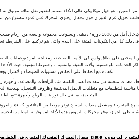
 في ذلك كل من التكوينات المثبتة على القدم والتي يتم تركيبها على الشريط، تس
لزوني مكبرات التروس المنحني على نطاق واسع في الأتمتة الصناعية، ومعالجة المواد،وعمل
اكز الخدمات اللوجستية، وآلات التعبئة والتغليف، وخطوط التجميع، حيث الأداء ا
بكفاءة مع الحفاظ على انخفاض مستويات الضوضاء والاهتزاز يجعلها 
لمشغل معدات منحنية في معدات العمل الثقيلة مثل الرافعات والمصاعد، وأجهزة 
ها مناسبة للتطبيقات مع متطلبات الحمل المختلفة وظروف التشغيل.الهندسة الدق
المتجددة، بما في ذلك توربينات الرياح وأجهزة تتبع الطا
 من معدات الشفرة المتعرجة ومشغل معدات الشفرة توفر مزيجا من المتانة والكفاءة والم
ثبتة على الجهاز، توفر محركات التروس هذه الأداء الموثوق به المطلوب لتحسين