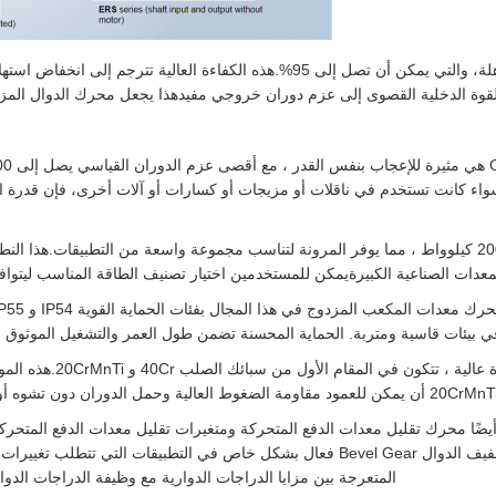
واحدة من الميزات المتميزة لمحرّك الدوّارة المزلق هو كفاءته المذهلة، والتي يمكن أن 
وة الدخلية القصوى إلى عزم دوران خروجي مفيدهذا يجعل محرك الدوال المزدوج خيا
ةسواء كانت تستخدم في ناقلات أو مزيجات أو كسارات أو آلات أخرى، فإن قدرة ا
تتراوح الطاقة الاسمية للمحرك المزدوج من 0.18 كيلوواط إلى 200 كيلوواط ، مما يوفر المرونة لتناسب مجموع
دات الصناعية الكبيرةيمكن للمستخدمين اختيار تصنيف الطاقة المناسب ليتوافق 
م في بيئات قاسية ومتربة. الحماية المحسنة تضمن طول العمر والتشغيل الموثو
مادة العمود المستخدمة ف
ًا محرك تقليل معدات الدفع المتحركة ومتغيرات تقليل معدات الدفع المتحركة
توفر حلول فعالة لخفض السرعة و مضاعفة عزم الدوران. خفيف الدوال Bevel Gear فعال بشكل
المتعرجة بين مزايا الدراجات الدوارية مع وظيفة الدراجات الدو