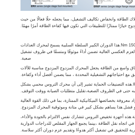
تصل إلى 95%.هذه الكفاءة العالية تترجم إلى انخفاض استهلاك الطاقة وانخفاض تكاليف التشغيل، مما يجعله حلًا فعالًا من حيث
رًا ممتازًا للتطبيقات التي تكون فيها كفاءة الطاقة أمرًا مهمًا.
القدرة على عزم الدوران الخارجي لمحرك Gear Bevel Helical هي مثيرة للإعجاب بنفس القدر ، مع أقصى عزم الدوران القياسي يصل إلى 1500 Nm.هذا الدوران الكبير السلطة السلبية يسمح لمحرك العدادات
لعزم العكسي العالية تضمن أداءً موثوقًا ومتسقًا في ظروف تشغيل
صعبة.
ة واسعة من التطبيقات.هذا النطاق واسع من الطاقة يجعل المحرك المزدوج المزدوج مناسبة للآلات
مع احتياجاتهم التشغيلية المحددة ، مما يضمن أفضل أداء وكفاءة.
الحماية هي جانب حاسم في أي محرك معدات صناعية ، ويتفوق محرك معدات المكعب المزدوج في هذا المجال بفئات الحماية القوية IP54 و IP55.هذه التصنيفات الحماية تشير إلى أن محرك التروس محمي بشكل
ق به حتى في الظروف الصعبة،تقليل متطلبات الصيانة ووقت التوقف.
ي محرك الدوار المزدوج هي ذات جودة عالية ، تتكون في المقام الأول من سبائك الصلب 40Cr و 20CrMnTi.هذه المواد معروفة بخصائصها الميكانيكية الممتازة، بما في ذلك القوة العالية
.هذه أجهزة تخفيض التروس تتشارك نفس الالتزام بالجودة والأداء،
 خاص في التطبيقات التي تتطلب تغييرات في اتجاه نقل الطاقة ،بينما يجمع الجهاز المقلص للدراجات الدوارية
ارية للتحقيق في تشغيل أكثر هدوءًا وتقديم عزم دوران أكثر سلاسة.