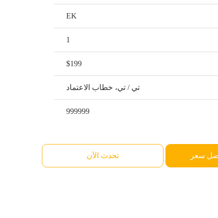
EK
1
$199
تي / تي، خطاب الاعتماد
999999
ضل سعر
تحدث الآن