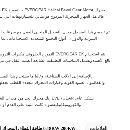
السرعة والدوران. أنواع التجميع المتعددة الاستخدامات، بما
يتم استخدام EVERGEAR EK النموذج الح
بالغ الأهميةوتشمل المناسبات التطبيقية الشائعة أنظمة النقل في مر
بالإضافة إلى الآلات الصناعية، وغالبا ما يستخدم هذا ا
والفعالمواد العمود القوية وخيارات المحرك متعددة القطب تجعل
بشكل عام، EVERGEAR إيك محرك الحد
والكهروميكانيكيةسواء كانت مثبتة على القدم أو م
العلامات:
0.18KW-200KW طاقة النطاق المحرك المتعرج المزدوج,5-33000 معدل المحرك المتحرك المتعرج في الخط,محرك التروس الأفقي