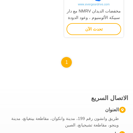
مخفضات الديدان NMRV مع دار
سبيكة الألومنيوم ، وعود الدودة
المقاومة ، ومدى الطاقة 0.06 ~
تحدث الآن
22kw
1
الاتصال السريع
العنوان
طريق وانشون رقم 199، مدينة وانكوان، مقاطعة بينغيانغ، مدينة
وينجو، مقاطعة تشيجيانغ، الصين