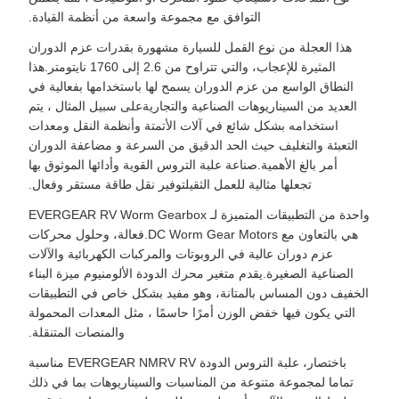
التوافق مع مجموعة واسعة من أنظمة القيادة.
هذا العجلة من نوع القمل للسيارة مشهورة بقدرات عزم الدوران
المثيرة للإعجاب، والتي تتراوح من 2.6 إلى 1760 نايتومتر.هذا
النطاق الواسع من عزم الدوران يسمح لها باستخدامها بفعالية في
العديد من السيناريوهات الصناعية والتجاريةعلى سبيل المثال ، يتم
استخدامه بشكل شائع في آلات الأتمتة وأنظمة النقل ومعدات
التعبئة والتغليف حيث الحد الدقيق من السرعة و مضاعفة الدوران
أمر بالغ الأهمية.صناعة علبة التروس القوية وأدائها الموثوق بها
تجعلها مثالية للعمل الثقيلتوفير نقل طاقة مستقر وفعال.
واحدة من التطبيقات المتميزة لـ EVERGEAR RV Worm Gearbox
هي بالتعاون مع DC Worm Gear Motors.فعالة، وحلول محركات
عزم دوران عالية في الروبوتات والمركبات الكهربائية والآلات
الصناعية الصغيرة.يقدم متغير محرك الدودة الألومنيوم ميزة البناء
الخفيف دون المساس بالمتانة، وهو مفيد بشكل خاص في التطبيقات
التي يكون فيها خفض الوزن أمرًا حاسمًا ، مثل المعدات المحمولة
والمنصات المتنقلة.
باختصار، علبة التروس الدودة EVERGEAR NMRV RV مناسبة
تماما لمجموعة متنوعة من المناسبات والسيناريوهات بما في ذلك