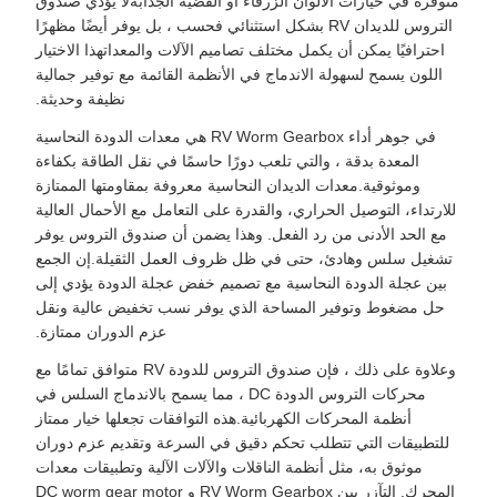
متوفرة في خيارات الألوان الزرقاء أو الفضية الجذابةلا يؤدي صندوق
التروس للديدان RV بشكل استثنائي فحسب ، بل يوفر أيضًا مظهرًا
احترافيًا يمكن أن يكمل مختلف تصاميم الآلات والمعداتهذا الاختيار
اللون يسمح لسهولة الاندماج في الأنظمة القائمة مع توفير جمالية
نظيفة وحديثة.
في جوهر أداء RV Worm Gearbox هي معدات الدودة النحاسية
المعدة بدقة ، والتي تلعب دورًا حاسمًا في نقل الطاقة بكفاءة
وموثوقية.معدات الديدان النحاسية معروفة بمقاومتها الممتازة
للارتداء، التوصيل الحراري، والقدرة على التعامل مع الأحمال العالية
مع الحد الأدنى من رد الفعل. وهذا يضمن أن صندوق التروس يوفر
تشغيل سلس وهادئ، حتى في ظل ظروف العمل الثقيلة.إن الجمع
بين عجلة الدودة النحاسية مع تصميم خفض عجلة الدودة يؤدي إلى
حل مضغوط وتوفير المساحة الذي يوفر نسب تخفيض عالية ونقل
عزم الدوران ممتازة.
وعلاوة على ذلك ، فإن صندوق التروس للدودة RV متوافق تمامًا مع
محركات التروس الدودة DC ، مما يسمح بالاندماج السلس في
أنظمة المحركات الكهربائية.هذه التوافقات تجعلها خيار ممتاز
للتطبيقات التي تتطلب تحكم دقيق في السرعة وتقديم عزم دوران
موثوق به، مثل أنظمة الناقلات والآلات الآلية وتطبيقات معدات
المحرك. التآزر بين RV Worm Gearbox و DC worm gear motor