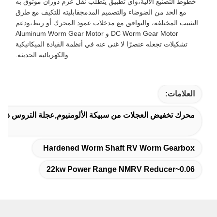
خطوط التصنيع الآلية،وأي تطبيق يتطلب نقل عزم دوران موثوق به
مع الحد من الضوضاء والتصميم المدمجقابليته للتكيف مع طرق
التثبيت المختلفة، والتوافق مع مدخلات عمود المحرك أو ربط،ودعم
DC Worm Gear Motor و Aluminum Worm Gear Motor
تشكيلات تجعله عنصرًا لا غنى عنه في أنظمة القيادة الميكانيكية
والكهربائية الحديثة.
العلامات:
محرك تخفيض العجلات من سبيكة الألومنيوم,عجلة التروس ذات الدودة المتصلبة,0.06 ~ 22kw
Hardened Worm Shaft RV Worm Gearbox
0.06~22kw Power Range NMRV Reducer