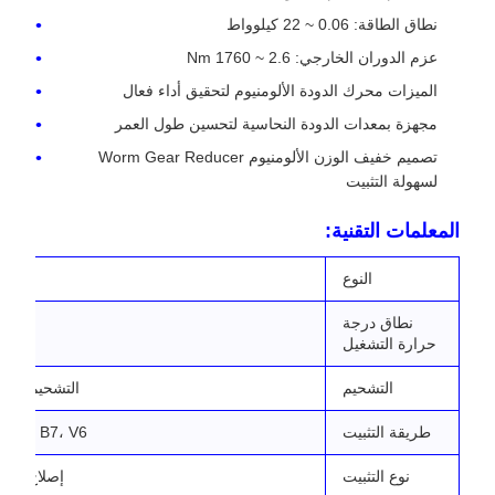
نطاق الطاقة: 0.06 ~ 22 كيلوواط
عزم الدوران الخارجي: 2.6 ~ 1760 Nm
الميزات محرك الدودة الألومنيوم لتحقيق أداء فعال
مجهزة بمعدات الدودة النحاسية لتحسين طول العمر
تصميم خفيف الوزن الألومنيوم Worm Gear Reducer
لسهولة التثبيت
المعلمات التقنية:
النوع
خف
نطاق درجة
-20°C إلى 80°C
حرارة التشغيل
التشحيم
التشحيم بالد
طريقة التثبيت
، B6، B7، V6
نوع التثبيت
إصلاح الست