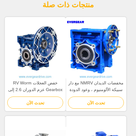
منتجات ذات صلة
مخفضات الديدان NMRV مع دار
خفض العجلات RV Worm
سبيكة الألومنيوم ، وعود الدودة
Gearbox عزم الدوران 2.6 إلى
المقاومة ، ومدى الطاقة 0.06 ~
1760 Nm نطاق درجة الحرارة
22kw
تحدث الآن
تحدث الآن
التشغيلية ما دون 20 درجة مئوية
إلى 80 درجة مئوية