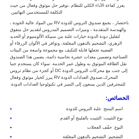
يعزز كفاءة الأداء الكلي للنظام ،توفير حل موثوق وفعال من حيث
التكلفة للمستخدمين النهائيين.
باختصار ، يجمع صندوق التروس للدودة RV بين المواد عالية الجودة ،
والهندسة المتقدمة ، وميزات التصميم المدروس لتقديم حل متفوق
لتقليل دودة الدودة.خيارات علبة من سبيكة الألومنيوم أو الحديد
الزهري، التشحيم بالدهون المغلقة، وتوافر في الألوان الزرقاء أو
الفضية تجعلها قابلة للتكيف مع مجموعة واسعة من البيئات
الصناعية.وتضمين معدات حشرة نحاسية دائمة، يضمن هذا الصندوق
نقل الطاقة الموثوق به وطول عمر الخدمة. سواء كان يستخدم جنبا
إلى جنب مع محركات التروس الدودة DC أو كجزء من نظام تروس
المحرك،صندوق العدادات الدودة RV يبرز كخيار موثوق وفعال
للمحترفين الذين يسعون إلى التميز في تكنولوجيا العدادات الدودة.
الخصائص:
اسم المنتج: علبة التروس للدودة
نوع التثبيت: التثبيت بالفلينج أو القدم
النوع: خفّف العجلات
التشحيم: التشحيم بالدهون المغلقة