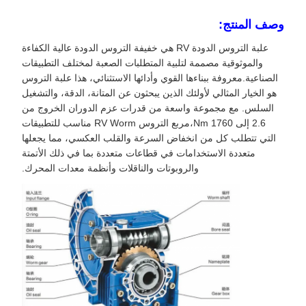
وصف المنتج:
علبة التروس الدودة RV هي خفيفة التروس الدودة عالية الكفاءة
والموثوقية مصممة لتلبية المتطلبات الصعبة لمختلف التطبيقات
الصناعية.معروفة ببناءها القوي وأدائها الاستثنائي، هذا علبة التروس
هو الخيار المثالي لأولئك الذين يبحثون عن المتانة، الدقة، والتشغيل
السلس. مع مجموعة واسعة من قدرات عزم الدوران الخروج من
2.6 إلى 1760 Nm،مربع التروس RV Worm مناسب للتطبيقات
التي تتطلب كل من انخفاض السرعة والقلب العكسي، مما يجعلها
متعددة الاستخدامات في قطاعات متعددة بما في ذلك الأتمتة
والروبوتات والناقلات وأنظمة معدات المحرك.