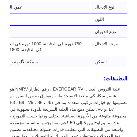
نوع الإدخال
عمود المحرك 
اللون
أز
عزم الدوران
2.6~1760
سرعة الإدخال
في الدقيقة، 1800 دورة في الدقيقة
السكن
سبيكة الألومنيوم أو ا
التطبيقات:
علبة التروس الديدان EVERGEAR RV ، رقم الطراز NMRV هو
عنصر ميكانيكي متعدد الاستخدامات وموثوق به من الصين. تم
تصميمها مع خيارات تركيب متعددة بما في ذلك B3 ، B8 ، V5 ، B6 ،
B7 ،و V6، يمكن دمج هذه العلبة السريعة للدودة بسهولة في
مجموعة متنوعة من الأجهزة الصناعية. يختلف وزنها حسب النموذج ،
عادة ما يتراوح بين 5 إلى 50 كجم ،مما يجعلها مناسبة لمجموعة
واسعة من التطبيقات التي تتطلب قدرات حمولة مختلفةتم تصميم
نوع المدخلات لاستيعاب عمود المحرك أو التوصيلات ، مما يضمن