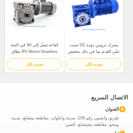
محرك تروس دودة DC مثبت
كفاءة تصل إلى 90 في المئة
على القدم بما في ذلك مخفض
RV Worm Gearbox نطاق
التروس الدودية مثالي لمعدات
الطاقة 0.06 إلى 22kw اللون
تحدث الآن
التعبئة والتغليف وخطوط التجميع
تحدث الآن
الأزرق أو الفضي مصمم لحياة
الآلية
خدمة طويلة
الاتصال السريع
العنوان
طريق وانشون رقم 199، مدينة وانكوان، مقاطعة بينغيانغ، مدينة
وينجو، مقاطعة تشيجيانغ، الصين