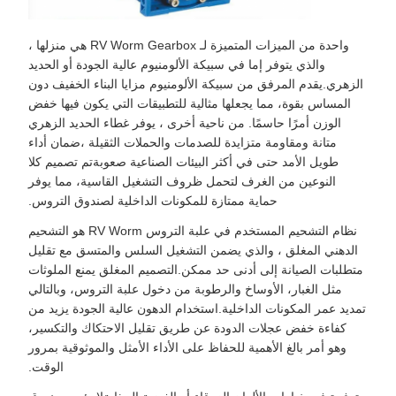
واحدة من الميزات المتميزة لـ RV Worm Gearbox هي منزلها ،
والذي يتوفر إما في سبيكة الألومنيوم عالية الجودة أو الحديد
الزهري.يقدم المرفق من سبيكة الألومنيوم مزايا البناء الخفيف دون
المساس بقوة، مما يجعلها مثالية للتطبيقات التي يكون فيها خفض
الوزن أمرًا حاسمًا. من ناحية أخرى ، يوفر غطاء الحديد الزهري
متانة ومقاومة متزايدة للصدمات والحملات الثقيلة ،ضمان أداء
طويل الأمد حتى في أكثر البيئات الصناعية صعوبةتم تصميم كلا
النوعين من الغرف لتحمل ظروف التشغيل القاسية، مما يوفر
حماية ممتازة للمكونات الداخلية لصندوق التروس.
نظام التشحيم المستخدم في علبة التروس RV Worm هو التشحيم
الدهني المغلق ، والذي يضمن التشغيل السلس والمتسق مع تقليل
متطلبات الصيانة إلى أدنى حد ممكن.التصميم المغلق يمنع الملوثات
مثل الغبار، الأوساخ والرطوبة من دخول علبة التروس، وبالتالي
تمديد عمر المكونات الداخلية.استخدام الدهون عالية الجودة يزيد من
كفاءة خفض عجلات الدودة عن طريق تقليل الاحتكاك والتكسير،
وهو أمر بالغ الأهمية للحفاظ على الأداء الأمثل والموثوقية بمرور
الوقت.