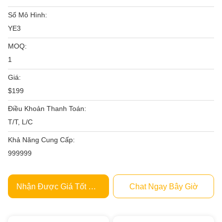
Số Mô Hình:
YE3
MOQ:
1
Giá:
$199
Điều Khoản Thanh Toán:
T/T, L/C
Khả Năng Cung Cấp:
999999
Nhận Được Giá Tốt Nhất
Chat Ngay Bây Giờ