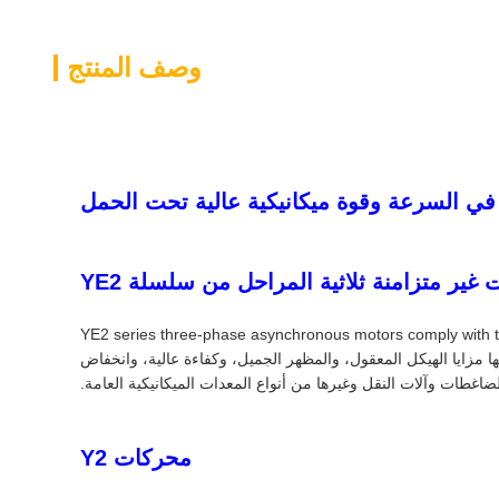
وصف المنتج
في السرعة وقوة ميكانيكية عالية تحت الحمل
غير متزامنة ثلاثية المراحل من سلسلة YE2
YE2 series three-phase asynchronous motors comply with the
Small and medium-sized three-phase asynchro"، ودرجات كفاءة الطاقة IE2 من معايير IEC60034-30-2014. لديها مزايا الهيكل المعقول، والمظهر الجميل، وكفاءة عالية، وانخفاض
ات وآلات النقل وغيرها من أنواع المعدات الميكانيكية العامة.
محركات Y2