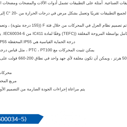
تم تصميم نظام العزل في المحركات من خلال فئة F ((155 درجة مئوية) ، وتعمل مع الفئة B ((80K). مما يزيد من عمر المحرك المفيد وموثوقيته.
IC من IEC60034-6. يتم تجهيز المحركات القياسية بمروحة بلاستيكية ذات تدفق شعاعي.
درجة الحماية القياسية هي IP55.المحفظة IP55 تعني حماية كاملة ضد الأنابيب والغبار. درجة حماية أعلى متوفرة.
يمكن تثبيت المحركات مع PTC ، PT100 ، مثل قياس درجة حرارة التلف والحامل وكذلك أنواع أخرى من الحماية عند الطلب.
محركات YE2 مصممة لفئة الاهتزاز A ، فئة الاهتزاز B متوف
مربع المحطة 
يتم مراعاة إجراءات الجودة الصارمة من التصميم الأول إلى 