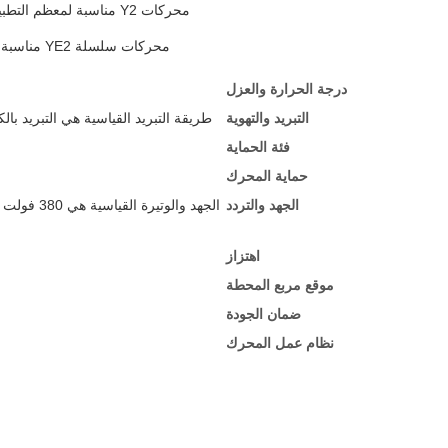
محركات Y2 مناسبة لمعظم التطبيقات الصناعية. أمثلة على التطبيقات تشمل أدوات الآلات والمضخات ومضخات الهواء ومعدات النقلخلاطات ومختلف الآلات الزراعية وأجهزة الغذاء.
محركات سلسلة YE2 مناسبة لجميع التطبيقات تقريبًا وتعمل بشكل مرض في درجات الحرارة من -20 °C إلى +40 °C وارتفاعات تصل إلى 1000 متر فوق مستوى سطح البحر.
درجة الحرارة والعزل
التبريد والتهوية
طريقة التبريد القياسية هي التبريد بالكامل بواسطة المروحة المغلقة ((TEFC) وفقًا لمادة 411
فئة الحماية
حماية المحرك
الجهد والتردد
اهتزاز
موقع مربع المحطة
ضمان الجودة
نظام عمل المحرك