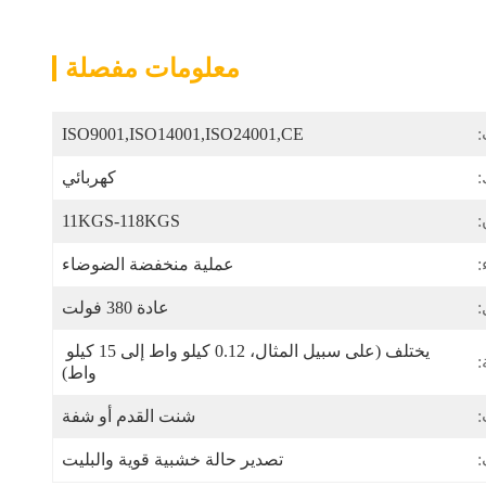
معلومات مفصلة
:
ISO9001,ISO14001,ISO24001,CE
:
كهربائي
:
11KGS-118KGS
عملية منخفضة الضوضاء
:
عادة 380 فولت
يختلف (على سبيل المثال، 0.12 كيلو واط إلى 15 كيلو 
:
واط)
:
شنت القدم أو شفة
:
تصدير حالة خشبية قوية والبليت