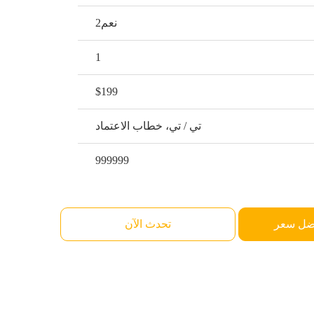
نعم2
1
$199
تي / تي، خطاب الاعتماد
999999
ضل سعر
تحدث الآن