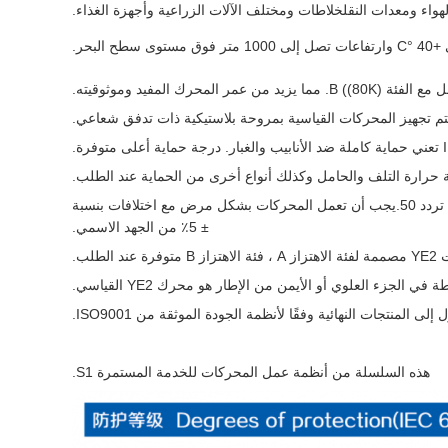
الجهد والوتيرة القياسية هي 380 فولت 50 هرتز ، ويمكن أن تكون مغلفة لأي جهد واحد في نطاق 200-660 فولت على تردد 50.يجب أن تعمل المحركات بشكل مرض مع اختلافات بنسبة
± 5٪ من الجهد الاسمي.
رة عند الطلب.
في الجزء العلوي أو الأيمن من الإطار هو محرك YE2 القياسي.
المنتجات النهائية وفقًا لأنظمة الجودة الموثقة من ISO9001.
هذه السلسلة من أنظمة عمل المحركات للخدمة المستمرة S1.