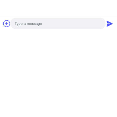
Photo
Video Call
Audio Call