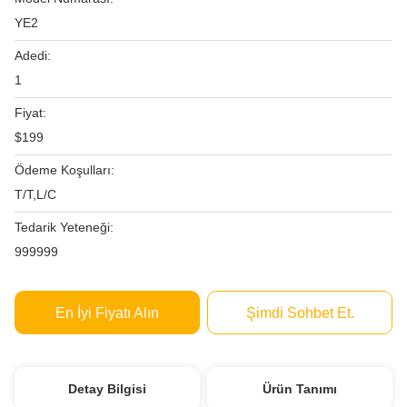
YE2
Adedi:
1
Fiyat:
$199
Ödeme Koşulları:
T/T,L/C
Tedarik Yeteneği:
999999
En İyi Fiyatı Alın
Şimdi Sohbet Et.
Detay Bilgisi
Ürün Tanımı