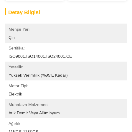
Detay Bilgisi
Menşe Yeri:
Çin
Sertifika:
ISO9001,ISO14001,ISO24001,CE
Yeterlik:
Yüksek Verimlilik (%95'e Kadar)
Motor Tipi:
Elektrik
Muhafaza Malzemesi:
Atık Demir Veya Alüminyum
Ağırlık:
11KGS-118KGS