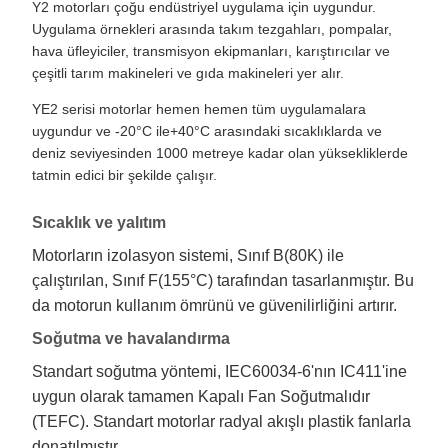
Y2 motorları çoğu endüstriyel uygulama için uygundur.
Uygulama örnekleri arasında takım tezgahları, pompalar,
hava üfleyiciler, transmisyon ekipmanları, karıştırıcılar ve
çeşitli tarım makineleri ve gıda makineleri yer alır.
YE2 serisi motorlar hemen hemen tüm uygulamalara
uygundur ve -20°C ile+40°C arasındaki sıcaklıklarda ve
deniz seviyesinden 1000 metreye kadar olan yüksekliklerde
tatmin edici bir şekilde çalışır.
Sıcaklık ve yalıtım
Motorların izolasyon sistemi, Sınıf B(80K) ile
çalıştırılan, Sınıf F(155°C) tarafından tasarlanmıştır. Bu
da motorun kullanım ömrünü ve güvenilirliğini artırır.
Soğutma ve havalandırma
Standart soğutma yöntemi, IEC60034-6'nın IC411'ine
uygun olarak tamamen Kapalı Fan Soğutmalıdır
(TEFC). Standart motorlar radyal akışlı plastik fanlarla
donatılmıştır.