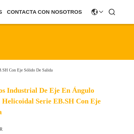
S
CONTACTA CON NOSOTROS
EB.SH Con Eje Sólido De Salida
s Industrial De Eje En Ángulo
l Helicoidal Serie EB.SH Con Eje
a
R