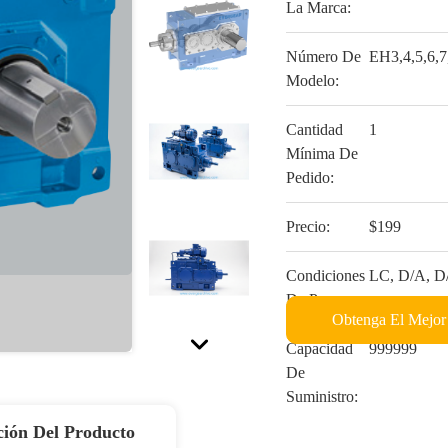
La Marca:
Número De
EH3,4,5,6,7
Modelo:
Cantidad
1
Mínima De
Pedido:
Precio:
$199
Condiciones
LC, D/A, D/
De Pago:
Obtenga El Mejor
Capacidad
999999
De
Suministro:
ción Del Producto