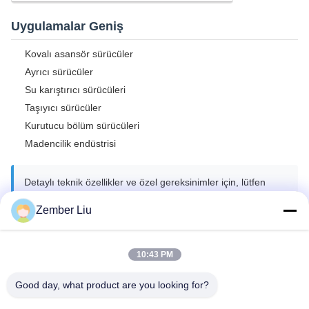
Uygulamalar Geniş
Kovalı asansör sürücüler
Ayrıcı sürücüler
Su karıştırıcı sürücüleri
Taşıyıcı sürücüler
Kurutucu bölüm sürücüleri
Madencilik endüstrisi
Detaylı teknik özellikler ve özel gereksinimler için, lütfen
profesyonel yardım için mühendislik ekibimizle çevrimiçi
Zember Liu
olarak iletişime geçin.
10:43 PM
Etiketler:
Good day, what product are you looking for?
Modüler Tasarımlı Helisel Dişli Kutusu