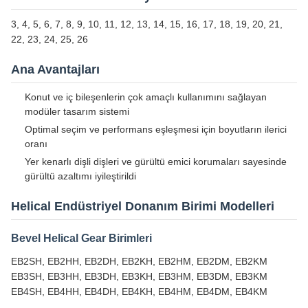
3, 4, 5, 6, 7, 8, 9, 10, 11, 12, 13, 14, 15, 16, 17, 18, 19, 20, 21,
22, 23, 24, 25, 26
Ana Avantajları
Konut ve iç bileşenlerin çok amaçlı kullanımını sağlayan
modüler tasarım sistemi
Optimal seçim ve performans eşleşmesi için boyutların ilerici
oranı
Yer kenarlı dişli dişleri ve gürültü emici korumaları sayesinde
gürültü azaltımı iyileştirildi
Helical Endüstriyel Donanım Birimi Modelleri
Bevel Helical Gear Birimleri
EB2SH, EB2HH, EB2DH, EB2KH, EB2HM, EB2DM, EB2KM
EB3SH, EB3HH, EB3DH, EB3KH, EB3HM, EB3DM, EB3KM
EB4SH, EB4HH, EB4DH, EB4KH, EB4HM, EB4DM, EB4KM