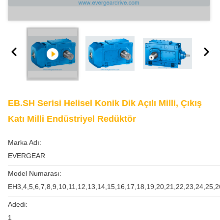
EB.SH Serisi Helisel Konik Dik Açılı Milli, Çıkış
Katı Milli Endüstriyel Redüktör
Marka Adı:
EVERGEAR
Model Numarası:
EH3,4,5,6,7,8,9,10,11,12,13,14,15,16,17,18,19,20,21,22,23,24,25,2
Adedi:
1