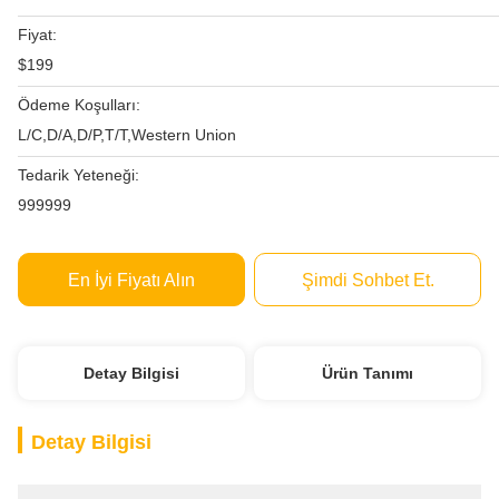
Fiyat:
$199
Ödeme Koşulları:
L/C,D/A,D/P,T/T,Western Union
Tedarik Yeteneği:
999999
En İyi Fiyatı Alın
Şimdi Sohbet Et.
Detay Bilgisi
Ürün Tanımı
Detay Bilgisi