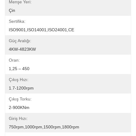
Menşe Yeri:
Çin
Sertifika:
ISO9001,ISO14001,ISO24001,CE
Güç Aralığı:
4KW-4823KW
Oran:
1,25 – 450
Çıkış Hızı:
1.7-1200rpm
Çıkış Torku:
2-900KNm
Giriş Hızı:
750rpm,1000rpm,1500rpm,1800rpm