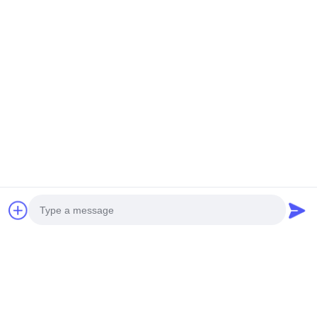
İlerleyen Oranlı Endüstriyel Dişli Tahriki
Gürültü Azaltmalı Paralel Dişli Kutusu
İlgili Ürünler
Video
Video
Photo
EB Serisi 90 Derece Sağ
EB3SH 4KW-4823KW Güç