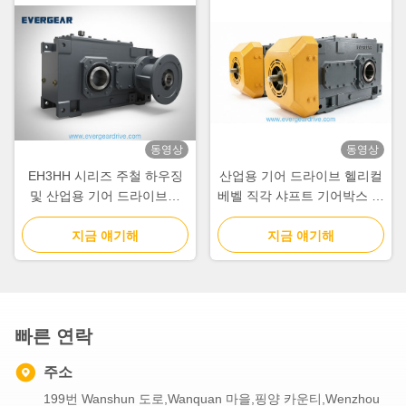
동영상
동영상
EH3HH 시리즈 주철 하우징
산업용 기어 드라이브 헬리컬
및 산업용 기어 드라이브용
베벨 직각 샤프트 기어박스 제
IEC 입력 플랜지가 있는 고토
공 및 중장비 산업 기계용 기
크 헬리컬 베벨 기어박스
지금 얘기해
지금 얘기해
계적 동력
빠른 연락
주소
199번 Wanshun 도로,Wanquan 마을,핑양 카운티,Wenzhou