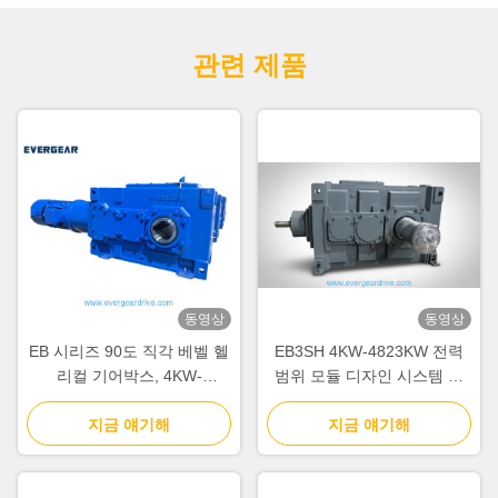
관련 제품
동영상
동영상
EB 시리즈 90도 직각 베벨 헬
EB3SH 4KW-4823KW 전력
리컬 기어박스, 4KW-
범위 모듈 디자인 시스템 및
4823KW 전력 범위 및 산업
중장비용 소음 감축
기어 드라이브용 모듈식 설계
지금 얘기해
지금 얘기해