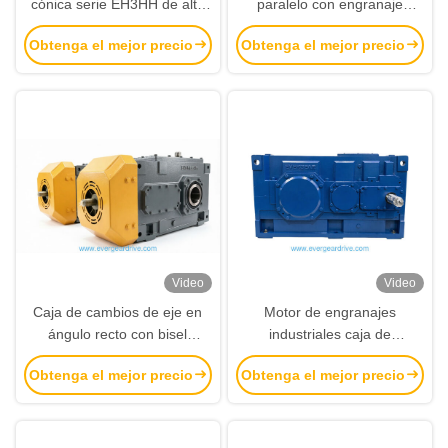
cónica serie EH3HH de alto
paralelo con engranaje
par con carcasa de hierro
helicoidal industrial Gear
Obtenga el mejor precio
Obtenga el mejor precio
fundido y brida de entrada
Drive con eje de salida sólido
IEC para accionamiento de
para aplicaciones de
engranajes industrial
transmisión de potencia de
servicio pesado
Video
Video
Caja de cambios de eje en
Motor de engranajes
ángulo recto con bisel
industriales caja de
helicoidal industrial Gear
engranajes hélice de cubo de
Obtenga el mejor precio
Obtenga el mejor precio
Drive que ofrece potencia
trabajo pesado diseñada
mecánica para maquinaria
para aplicaciones industriales
industrial de servicio pesado
de alta carga que asegure la
transmisión de potencia