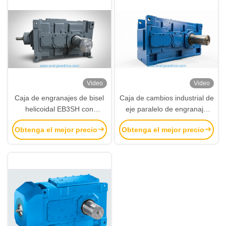
Video
Video
Caja de engranajes de bisel
Caja de cambios industrial de
helicoidal EB3SH con
eje paralelo de engranaje
sistema de diseño modular
helicoidal serie EH.SH con
Obtenga el mejor precio
Obtenga el mejor precio
de rango de potencia de
eje sólido de salida
4KW-4823KW y reducción de
ruido para equipos pesados