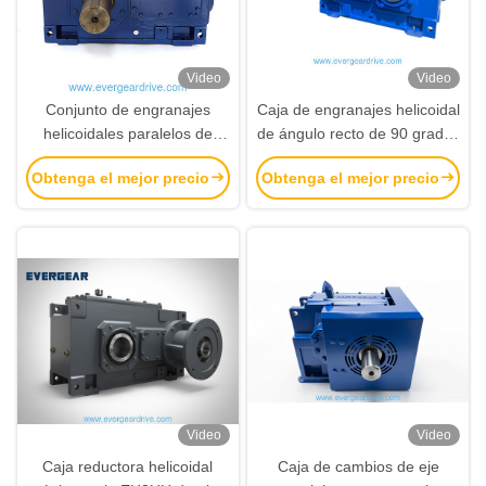
Video
Video
Conjunto de engranajes
Caja de engranajes helicoidal
helicoidales paralelos de
de ángulo recto de 90 grados
diseño modular de la serie
de la serie EB con rango de
Obtenga el mejor precio
Obtenga el mejor precio
EH con relación progresiva y
potencia de 4KW-4823KW y
reducción del ruido para el
diseño modular para
accionamiento de engranajes
accionamiento de engranajes
industriales
industriales
Video
Video
Caja reductora helicoidal
Caja de cambios de eje