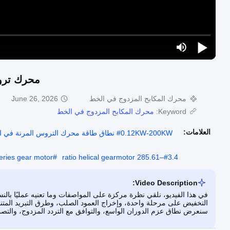
محرك ترو
محرك المكابح المزدوج في الخط
June 26, 2026
Keyword:
محرك المكابح المزدوج في الخط
العلامات:
#
eries gear motor
#
#
3.4–285.61 ratio helical gearmotor
Video Description:
في هذا الفيديو، نلقي نظرة مركزة على المواصفات وما تعنيه عمليًا با
التخفيض على مرحلة واحدة، وإخراج العمود الصلب، وطرق التبريد المتنوعة
سنعرض نطاق عزم الدوران الواسع، والتوافق مع التردد المزدوج، والتصم