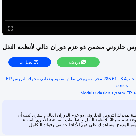
س حلزوني مضمن ذو عزم دوران عالي لأنظمة النقل
دردشة
اتصل بنا
0.12KW-200KW نطاق طاقة محرك التروس المرنة في الخط,3.4 ∙ 285.61 محرك مروحي,نظام تصميم وحداتي محرك التروس ER
series
Modular design system ER s
لنسبة لمحرك التروس الحلزوني ذو عزم الدوران العالي. سترى كيف أن
 تجعله مثاليًا لأنظمة النقل والتطبيقات الصناعية الأخرى الصعبة.
يم المدمج لمساعدتك على فهم الأداء الحقيقي وفوائد التكامل.