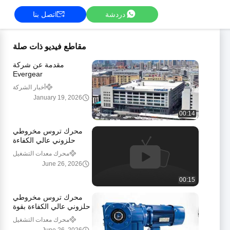
دردشة
اتصل بنا
مقاطع فيديو ذات صلة
مقدمة عن شركة
Evergear
أخبار الشركة
January 19, 2026
00:14
محرك تروس مخروطي
حلزوني عالي الكفاءة
للصناعة
محرك معدات التشغيل
المنسحلة
June 26, 2026
00:15
محرك تروس مخروطي
حلزوني عالي الكفاءة بقوة
95 بالمائة
محرك معدات التشغيل
المنسحلة