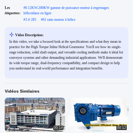
Les
#
0.12KW-200KW gamme de puissance moteur à engrenages
étiquettes:
hélicoïdaux en ligne
#
3.4·285
#
61 ratio moteur à hélice
Video Description:
In this video, we take a focused look at the specifications and what they mean in
practice for the High Torque Inline Helical Gearmotor. You'll see how its single-
stage reduction, solid shaft output, and versatile cooling methods make it ideal for
conveyor systems and other demanding industrial applications. We'll demonstrate
its wide torque range, dual-frequency compatibility, and compact design to help
you understand its real-world performance and integration benefits.
Vidéos Similaires
00:14
00:12