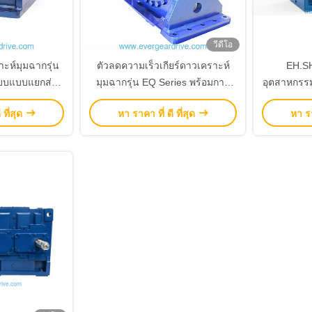
วีดีโอ
าะห์มุมฉากรุ่น
ตัวลดความเร็วเกียร์ดาวเคราะห์
EH.SH 
บบแบบแยกส่วน
มุมฉากรุ่น EQ Series พร้อมการ
อุตสาหกรร
ารป้องกันการ
ออกแบบแบบโมดูลาร์สำหรับการ
 ที่สุด
หา ราคา ที่ ดี ที่สุด
หา รา
บการใช้งานใน
ใช้งานบดอัดกำลังสูง
กรรม