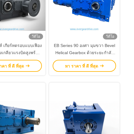
วีดีโอ
วีดีโอ
ส์ เกียร์ทดรอบแบบเฟือง
EB Series 90 องศา มุมขวา Bevel
เกลียวแรงบิดสูงพร้อม
Helical Gearbox ด้วยระยะกําลัง
หล่อและหน้าแปลนอินพุต
4KW-4823KW และการออกแบบ
คา ที่ ดี ที่สุด
หา ราคา ที่ ดี ที่สุด
รับขับเคลื่อนเกียร์
แบบโมดูลสําหรับการขับเคลื่อน
อุตสาหกรรม
เกียร์อุตสาหกรรม