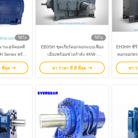
วีดีโอ
วีดีโอ
นานเฮลิคอลดี
EB3SH ชุดเกียร์ดอกจอกแบบเฟือง
EH3HH ซีรี
H Series พร้อม
เฉียงพร้อมช่วงกำลัง 4KW-
ดอกจอกทรง
หน้าและการลด
4823KW ระบบการออกแบบแบบโม
เสื้อเหล็ก
 ที่สุด
หา ราคา ที่ ดี ที่สุด
หา รา
ชุดขับเคลื่อน
ดูลาร์ และการลดเสียงรบกวน
IEC สำห
าหกรรม
สำหรับอุปกรณ์หนัก