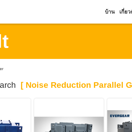
บ้าน
เกี่ยว
t
er
arch
[ Noise Reduction Parallel G